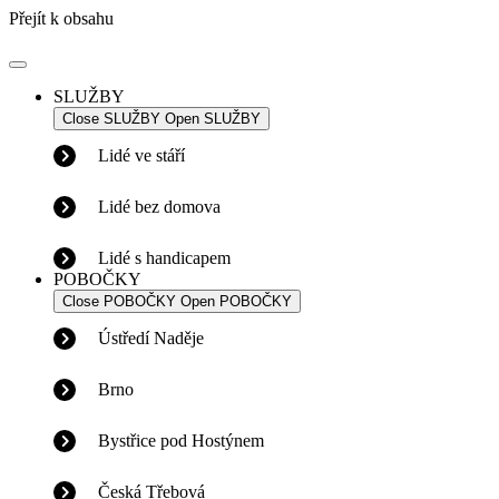
Přejít k obsahu
SLUŽBY
Close SLUŽBY
Open SLUŽBY
Lidé ve stáří
Lidé bez domova
Lidé s handicapem
POBOČKY
Close POBOČKY
Open POBOČKY
Ústředí Naděje
Brno
Bystřice pod Hostýnem
Česká Třebová