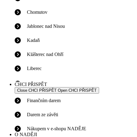
Chomutov
Jablonec nad Nisou
Kadaň
Klášterec nad Ohří
Liberec
CHCI PŘISPĚT
Close CHCI PŘISPĚT
Open CHCI PŘISPĚT
Finančním darem
Darem ze závěti
Nákupem v e-shopu NADĚJE
O NADĚJI