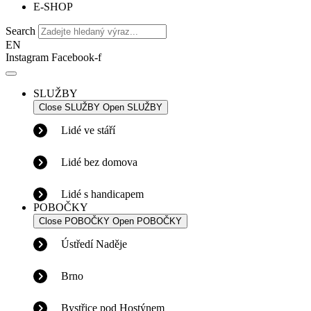
E-SHOP
Search
EN
Instagram
Facebook-f
SLUŽBY
Close SLUŽBY
Open SLUŽBY
Lidé ve stáří
Lidé bez domova
Lidé s handicapem
POBOČKY
Close POBOČKY
Open POBOČKY
Ústředí Naděje
Brno
Bystřice pod Hostýnem