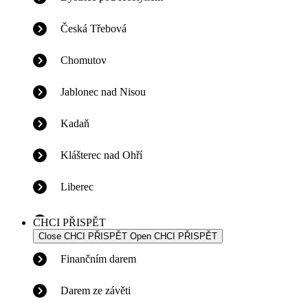
Česká Třebová
Chomutov
Jablonec nad Nisou
Kadaň
Klášterec nad Ohří
Liberec
CHCI PŘISPĚT
Close CHCI PŘISPĚT
Open CHCI PŘISPĚT
Finančním darem
Darem ze závěti