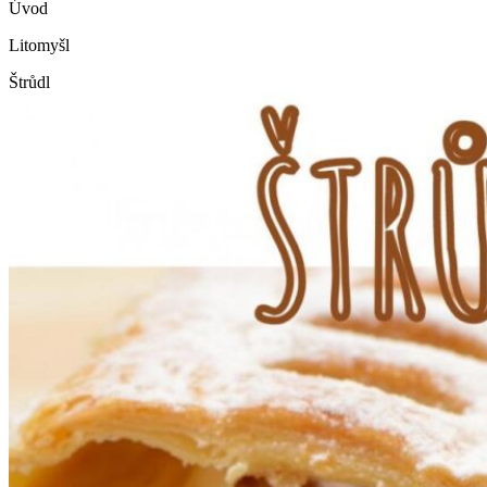
Úvod
Litomyšl
Štrůdl