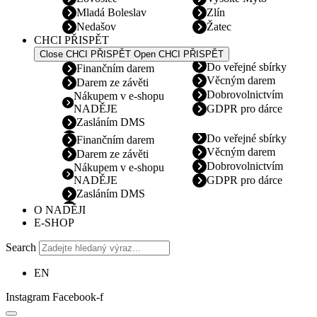
Mladá Boleslav
Zlín
Nedašov
Žatec
CHCI PŘISPĚT
Close CHCI PŘISPĚT
Open CHCI PŘISPĚT
Do veřejné sbírky
Finančním darem
Věcným darem
Darem ze závěti
Dobrovolnictvím
Nákupem v e-shopu
NADĚJE
GDPR pro dárce
Zasláním DMS
Do veřejné sbírky
Finančním darem
Věcným darem
Darem ze závěti
Dobrovolnictvím
Nákupem v e-shopu
NADĚJE
GDPR pro dárce
Zasláním DMS
O NADĚJI
E-SHOP
Search
EN
Instagram
Facebook-f