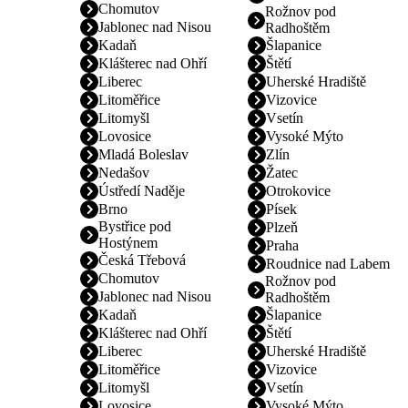
Chomutov
Rožnov pod
Jablonec nad Nisou
Radhoštěm
Kadaň
Šlapanice
Klášterec nad Ohří
Štětí
Liberec
Uherské Hradiště
Litoměřice
Vizovice
Litomyšl
Vsetín
Lovosice
Vysoké Mýto
Mladá Boleslav
Zlín
Nedašov
Žatec
Ústředí Naděje
Otrokovice
Brno
Písek
Bystřice pod
Plzeň
Hostýnem
Praha
Česká Třebová
Roudnice nad Labem
Chomutov
Rožnov pod
Jablonec nad Nisou
Radhoštěm
Kadaň
Šlapanice
Klášterec nad Ohří
Štětí
Liberec
Uherské Hradiště
Litoměřice
Vizovice
Litomyšl
Vsetín
Lovosice
Vysoké Mýto