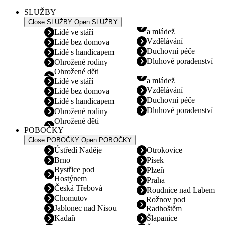
SLUŽBY
Close SLUŽBY
Open SLUŽBY
a mládež
Lidé ve stáří
Vzdělávání
Lidé bez domova
Duchovní péče
Lidé s handicapem
Dluhové poradenství
Ohrožené rodiny
Ohrožené děti
a mládež
Lidé ve stáří
Vzdělávání
Lidé bez domova
Duchovní péče
Lidé s handicapem
Dluhové poradenství
Ohrožené rodiny
Ohrožené děti
POBOČKY
Close POBOČKY
Open POBOČKY
Ústředí Naděje
Otrokovice
Brno
Písek
Bystřice pod
Plzeň
Hostýnem
Praha
Česká Třebová
Roudnice nad Labem
Chomutov
Rožnov pod
Jablonec nad Nisou
Radhoštěm
Kadaň
Šlapanice