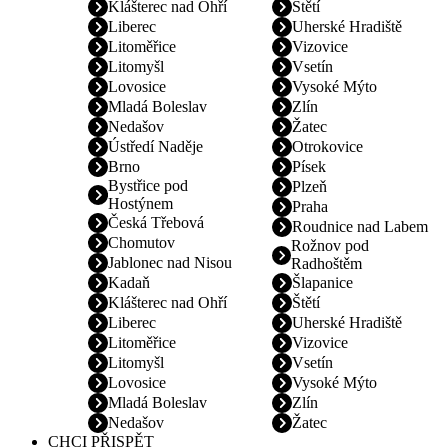
Klášterec nad Ohří
Štětí
Liberec
Uherské Hradiště
Litoměřice
Vizovice
Litomyšl
Vsetín
Lovosice
Vysoké Mýto
Mladá Boleslav
Zlín
Nedašov
Žatec
Ústředí Naděje
Otrokovice
Brno
Písek
Bystřice pod
Plzeň
Hostýnem
Praha
Česká Třebová
Roudnice nad Labem
Chomutov
Rožnov pod
Jablonec nad Nisou
Radhoštěm
Kadaň
Šlapanice
Klášterec nad Ohří
Štětí
Liberec
Uherské Hradiště
Litoměřice
Vizovice
Litomyšl
Vsetín
Lovosice
Vysoké Mýto
Mladá Boleslav
Zlín
Nedašov
Žatec
CHCI PŘISPĚT