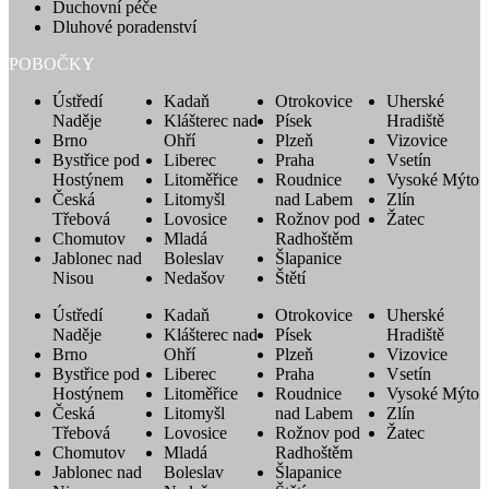
Duchovní péče
Dluhové poradenství
POBOČKY
Ústředí
Kadaň
Otrokovice
Uherské
Naděje
Klášterec nad
Písek
Hradiště
Brno
Ohří
Plzeň
Vizovice
Bystřice pod
Liberec
Praha
Vsetín
Hostýnem
Litoměřice
Roudnice
Vysoké Mýto
Česká
Litomyšl
nad Labem
Zlín
Třebová
Lovosice
Rožnov pod
Žatec
Chomutov
Mladá
Radhoštěm
Jablonec nad
Boleslav
Šlapanice
Nisou
Nedašov
Štětí
Ústředí
Kadaň
Otrokovice
Uherské
Naděje
Klášterec nad
Písek
Hradiště
Brno
Ohří
Plzeň
Vizovice
Bystřice pod
Liberec
Praha
Vsetín
Hostýnem
Litoměřice
Roudnice
Vysoké Mýto
Česká
Litomyšl
nad Labem
Zlín
Třebová
Lovosice
Rožnov pod
Žatec
Chomutov
Mladá
Radhoštěm
Jablonec nad
Boleslav
Šlapanice