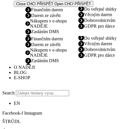
Close CHCI PŘISPĚT
Open CHCI PŘISPĚT
Do veřejné sbírky
Finančním darem
Věcným darem
Darem ze závěti
Dobrovolnictvím
Nákupem v e-shopu
NADĚJE
GDPR pro dárce
Zasláním DMS
Do veřejné sbírky
Finančním darem
Věcným darem
Darem ze závěti
Dobrovolnictvím
Nákupem v e-shopu
NADĚJE
GDPR pro dárce
Zasláním DMS
O NADĚJI
BLOG
E-SHOP
Search
EN
Facebook-f
Instagram
ŠTRŮDL