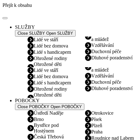
Přejít k obsahu
SLUŽBY
Close SLUŽBY
Open SLUŽBY
a mládež
Lidé ve stáří
Vzdělávání
Lidé bez domova
Duchovní péče
Lidé s handicapem
Dluhové poradenství
Ohrožené rodiny
Ohrožené děti
a mládež
Lidé ve stáří
Vzdělávání
Lidé bez domova
Duchovní péče
Lidé s handicapem
Dluhové poradenství
Ohrožené rodiny
Ohrožené děti
POBOČKY
Close POBOČKY
Open POBOČKY
Ústředí Naděje
Otrokovice
Brno
Písek
Bystřice pod
Plzeň
Hostýnem
Praha
Česká Třebová
Roudnice nad Labem