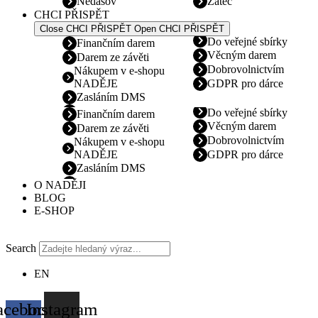
Nedašov
Žatec
CHCI PŘISPĚT
Close CHCI PŘISPĚT
Open CHCI PŘISPĚT
Do veřejné sbírky
Finančním darem
Věcným darem
Darem ze závěti
Dobrovolnictvím
Nákupem v e-shopu
NADĚJE
GDPR pro dárce
Zasláním DMS
Do veřejné sbírky
Finančním darem
Věcným darem
Darem ze závěti
Dobrovolnictvím
Nákupem v e-shopu
NADĚJE
GDPR pro dárce
Zasláním DMS
O NADĚJI
BLOG
E-SHOP
Search
EN
acebook-
Instagram