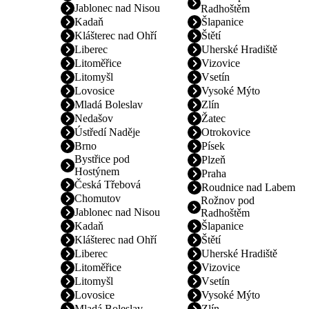
Jablonec nad Nisou
Radhoštěm
Kadaň
Šlapanice
Klášterec nad Ohří
Štětí
Liberec
Uherské Hradiště
Litoměřice
Vizovice
Litomyšl
Vsetín
Lovosice
Vysoké Mýto
Mladá Boleslav
Zlín
Nedašov
Žatec
Ústředí Naděje
Otrokovice
Brno
Písek
Bystřice pod
Plzeň
Hostýnem
Praha
Česká Třebová
Roudnice nad Labem
Chomutov
Rožnov pod
Jablonec nad Nisou
Radhoštěm
Kadaň
Šlapanice
Klášterec nad Ohří
Štětí
Liberec
Uherské Hradiště
Litoměřice
Vizovice
Litomyšl
Vsetín
Lovosice
Vysoké Mýto
Mladá Boleslav
Zlín