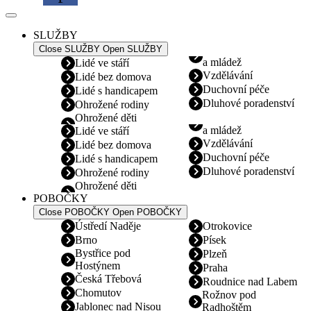
SLUŽBY
Close SLUŽBY
Open SLUŽBY
a mládež
Lidé ve stáří
Vzdělávání
Lidé bez domova
Duchovní péče
Lidé s handicapem
Dluhové poradenství
Ohrožené rodiny
Ohrožené děti
a mládež
Lidé ve stáří
Vzdělávání
Lidé bez domova
Duchovní péče
Lidé s handicapem
Dluhové poradenství
Ohrožené rodiny
Ohrožené děti
POBOČKY
Close POBOČKY
Open POBOČKY
Ústředí Naděje
Otrokovice
Brno
Písek
Bystřice pod
Plzeň
Hostýnem
Praha
Česká Třebová
Roudnice nad Labem
Chomutov
Rožnov pod
Jablonec nad Nisou
Radhoštěm