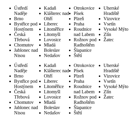
Ústředí
Kadaň
Otrokovice
Uherské
Naděje
Klášterec nad
Písek
Hradiště
Brno
Ohří
Plzeň
Vizovice
Bystřice pod
Liberec
Praha
Vsetín
Hostýnem
Litoměřice
Roudnice
Vysoké Mýto
Česká
Litomyšl
nad Labem
Zlín
Třebová
Lovosice
Rožnov pod
Žatec
Chomutov
Mladá
Radhoštěm
Jablonec nad
Boleslav
Šlapanice
Nisou
Nedašov
Štětí
Ústředí
Kadaň
Otrokovice
Uherské
Naděje
Klášterec nad
Písek
Hradiště
Brno
Ohří
Plzeň
Vizovice
Bystřice pod
Liberec
Praha
Vsetín
Hostýnem
Litoměřice
Roudnice
Vysoké Mýto
Česká
Litomyšl
nad Labem
Zlín
Třebová
Lovosice
Rožnov pod
Žatec
Chomutov
Mladá
Radhoštěm
Jablonec nad
Boleslav
Šlapanice
Nisou
Nedašov
Štětí