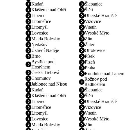
Kadaň
Šlapanice
Klášterec nad Ohří
Štětí
Liberec
Uherské Hradiště
Litoměřice
Vizovice
Litomyšl
Vsetín
Lovosice
Vysoké Mýto
Mladá Boleslav
Zlín
Nedašov
Žatec
Ústředí Naděje
Otrokovice
Brno
Písek
Bystřice pod
Plzeň
Hostýnem
Praha
Česká Třebová
Roudnice nad Labem
Chomutov
Rožnov pod
Jablonec nad Nisou
Radhoštěm
Kadaň
Šlapanice
Klášterec nad Ohří
Štětí
Liberec
Uherské Hradiště
Litoměřice
Vizovice
Litomyšl
Vsetín
Lovosice
Vysoké Mýto
Mladá Boleslav
Zlín