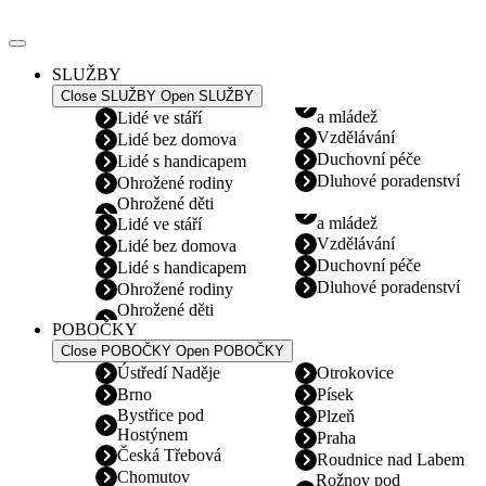
Přejít
k
obsahu
SLUŽBY
Close SLUŽBY
Open SLUŽBY
a mládež
Lidé ve stáří
Vzdělávání
Lidé bez domova
Duchovní péče
Lidé s handicapem
Dluhové poradenství
Ohrožené rodiny
Ohrožené děti
a mládež
Lidé ve stáří
Vzdělávání
Lidé bez domova
Duchovní péče
Lidé s handicapem
Dluhové poradenství
Ohrožené rodiny
Ohrožené děti
POBOČKY
Close POBOČKY
Open POBOČKY
Ústředí Naděje
Otrokovice
Brno
Písek
Bystřice pod
Plzeň
Hostýnem
Praha
Česká Třebová
Roudnice nad Labem
Chomutov
Rožnov pod