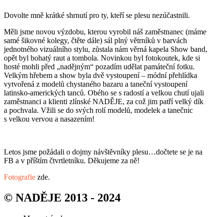
Dovolte mně krátké shrnutí pro ty, kteří se plesu nezúčastnili.
Měli jsme novou výzdobu, kterou vyrobil náš zaměstnanec (máme
samé šikovné kolegy, čtěte dále) sál plný větrníků v barvách
jednotného vizuálního stylu, zůstala nám věrná kapela Show band,
opět byl bohatý raut a tombola. Novinkou byl fotokoutek, kde si
hosté mohli před „nadějným“ pozadím udělat památeční fotku.
Velkým hřebem a show byla dvě vystoupení – módní přehlídka
vytvořená z modelů chystaného bazaru a taneční vystoupení
latinsko-amerických tanců. Obého se s radostí a velkou chutí ujali
zaměstnanci a klienti zlínské NADĚJE, za což jim patří velký dík
a pochvala. Vžili se do svých rolí modelů, modelek a tanečnic
s velkou vervou a nasazením!
Letos jsme požádali o dojmy návštěvníky plesu…dočtete se je na
FB a v příštím čtvrtletníku. Děkujeme za ně!
Fotografie
zde.
© NADĚJE 2013 - 2024