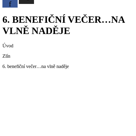
f
6. BENEFIČNÍ VEČER…NA
VLNĚ NADĚJE
Úvod
Zlín
6. benefiční večer…na vlně naděje