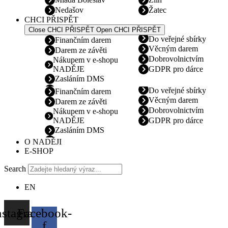
Nedašov
Žatec
CHCI PŘISPĚT
Close CHCI PŘISPĚT
Open CHCI PŘISPĚT
Do veřejné sbírky
Finančním darem
Věcným darem
Darem ze závěti
Dobrovolnictvím
Nákupem v e-shopu
NADĚJE
GDPR pro dárce
Zasláním DMS
Do veřejné sbírky
Finančním darem
Věcným darem
Darem ze závěti
Dobrovolnictvím
Nákupem v e-shopu
NADĚJE
GDPR pro dárce
Zasláním DMS
O NADĚJI
E-SHOP
Search
EN
nstagram
Facebook-
f