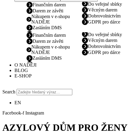
Do veřejné sbírky
Finančním darem
Věcným darem
Darem ze závěti
Dobrovolnictvím
Nákupem v e-shopu
NADĚJE
GDPR pro dárce
Zasláním DMS
Do veřejné sbírky
Finančním darem
Věcným darem
Darem ze závěti
Dobrovolnictvím
Nákupem v e-shopu
NADĚJE
GDPR pro dárce
Zasláním DMS
O NADĚJI
BLOG
E-SHOP
Search
EN
Facebook-f
Instagram
AZYLOVÝ DŮM PRO ŽENY