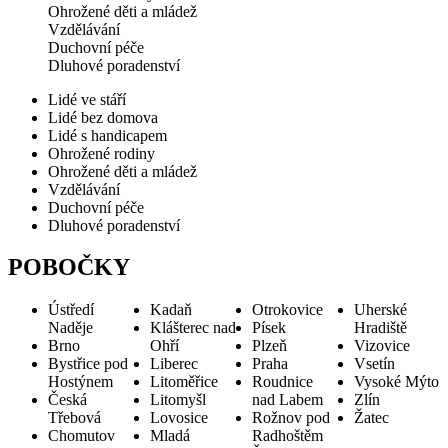
Ohrožené děti a mládež
Vzdělávání
Duchovní péče
Dluhové poradenství
Lidé ve stáří
Lidé bez domova
Lidé s handicapem
Ohrožené rodiny
Ohrožené děti a mládež
Vzdělávání
Duchovní péče
Dluhové poradenství
POBOČKY
Ústředí
Kadaň
Otrokovice
Uherské
Naděje
Klášterec nad
Písek
Hradiště
Brno
Ohří
Plzeň
Vizovice
Bystřice pod
Liberec
Praha
Vsetín
Hostýnem
Litoměřice
Roudnice
Vysoké Mýto
Česká
Litomyšl
nad Labem
Zlín
Třebová
Lovosice
Rožnov pod
Žatec
Chomutov
Mladá
Radhoštěm