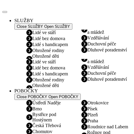
Přejít
k
obsahu
SLUŽBY
Close SLUŽBY
Open SLUŽBY
a mládež
Lidé ve stáří
Vzdělávání
Lidé bez domova
Duchovní péče
Lidé s handicapem
Dluhové poradenství
Ohrožené rodiny
Ohrožené děti
a mládež
Lidé ve stáří
Vzdělávání
Lidé bez domova
Duchovní péče
Lidé s handicapem
Dluhové poradenství
Ohrožené rodiny
Ohrožené děti
POBOČKY
Close POBOČKY
Open POBOČKY
Ústředí Naděje
Otrokovice
Brno
Písek
Bystřice pod
Plzeň
Hostýnem
Praha
Česká Třebová
Roudnice nad Labem
Chomutov
Rožnov pod