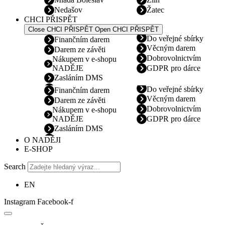
Nedašov
Žatec
CHCI PŘISPĚT
Close CHCI PŘISPĚT
Open CHCI PŘISPĚT
Do veřejné sbírky
Finančním darem
Věcným darem
Darem ze závěti
Dobrovolnictvím
Nákupem v e-shopu
NADĚJE
GDPR pro dárce
Zasláním DMS
Do veřejné sbírky
Finančním darem
Věcným darem
Darem ze závěti
Dobrovolnictvím
Nákupem v e-shopu
NADĚJE
GDPR pro dárce
Zasláním DMS
O NADĚJI
E-SHOP
Search
EN
Instagram
Facebook-f