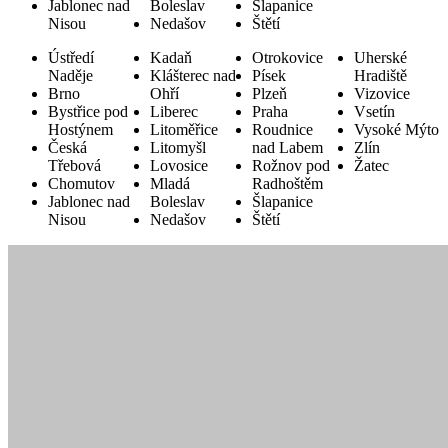
Jablonec nad
Boleslav
Šlapanice
Nisou
Nedašov
Štětí
Ústředí
Kadaň
Otrokovice
Uherské
Naděje
Klášterec nad
Písek
Hradiště
Brno
Ohří
Plzeň
Vizovice
Bystřice pod
Liberec
Praha
Vsetín
Hostýnem
Litoměřice
Roudnice
Vysoké Mýto
Česká
Litomyšl
nad Labem
Zlín
Třebová
Lovosice
Rožnov pod
Žatec
Chomutov
Mladá
Radhoštěm
Jablonec nad
Boleslav
Šlapanice
Nisou
Nedašov
Štětí