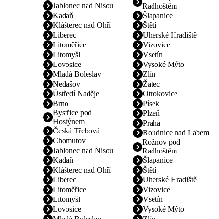
Jablonec nad Nisou
Radhoštěm
Kadaň
Šlapanice
Klášterec nad Ohří
Štětí
Liberec
Uherské Hradiště
Litoměřice
Vizovice
Litomyšl
Vsetín
Lovosice
Vysoké Mýto
Mladá Boleslav
Zlín
Nedašov
Žatec
Ústředí Naděje
Otrokovice
Brno
Písek
Bystřice pod
Plzeň
Hostýnem
Praha
Česká Třebová
Roudnice nad Labem
Chomutov
Rožnov pod
Jablonec nad Nisou
Radhoštěm
Kadaň
Šlapanice
Klášterec nad Ohří
Štětí
Liberec
Uherské Hradiště
Litoměřice
Vizovice
Litomyšl
Vsetín
Lovosice
Vysoké Mýto
Mladá Boleslav
Zlín