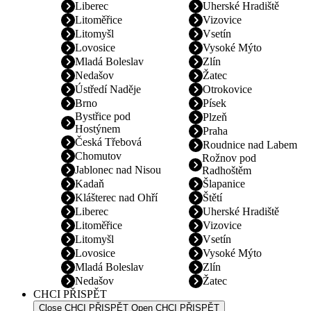
Liberec
Uherské Hradiště
Litoměřice
Vizovice
Litomyšl
Vsetín
Lovosice
Vysoké Mýto
Mladá Boleslav
Zlín
Nedašov
Žatec
Ústředí Naděje
Otrokovice
Brno
Písek
Bystřice pod
Plzeň
Hostýnem
Praha
Česká Třebová
Roudnice nad Labem
Chomutov
Rožnov pod
Jablonec nad Nisou
Radhoštěm
Kadaň
Šlapanice
Klášterec nad Ohří
Štětí
Liberec
Uherské Hradiště
Litoměřice
Vizovice
Litomyšl
Vsetín
Lovosice
Vysoké Mýto
Mladá Boleslav
Zlín
Nedašov
Žatec
CHCI PŘISPĚT
Close CHCI PŘISPĚT
Open CHCI PŘISPĚT