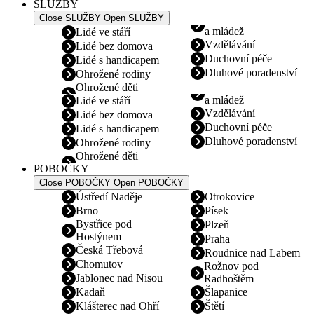
SLUŽBY
Close SLUŽBY
Open SLUŽBY
a mládež
Lidé ve stáří
Vzdělávání
Lidé bez domova
Duchovní péče
Lidé s handicapem
Dluhové poradenství
Ohrožené rodiny
Ohrožené děti
a mládež
Lidé ve stáří
Vzdělávání
Lidé bez domova
Duchovní péče
Lidé s handicapem
Dluhové poradenství
Ohrožené rodiny
Ohrožené děti
POBOČKY
Close POBOČKY
Open POBOČKY
Ústředí Naděje
Otrokovice
Brno
Písek
Bystřice pod
Plzeň
Hostýnem
Praha
Česká Třebová
Roudnice nad Labem
Chomutov
Rožnov pod
Jablonec nad Nisou
Radhoštěm
Kadaň
Šlapanice
Klášterec nad Ohří
Štětí