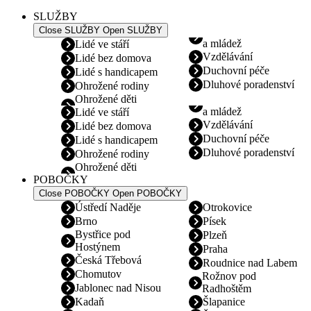
SLUŽBY
Close SLUŽBY
Open SLUŽBY
a mládež
Lidé ve stáří
Vzdělávání
Lidé bez domova
Duchovní péče
Lidé s handicapem
Dluhové poradenství
Ohrožené rodiny
Ohrožené děti
a mládež
Lidé ve stáří
Vzdělávání
Lidé bez domova
Duchovní péče
Lidé s handicapem
Dluhové poradenství
Ohrožené rodiny
Ohrožené děti
POBOČKY
Close POBOČKY
Open POBOČKY
Ústředí Naděje
Otrokovice
Brno
Písek
Bystřice pod
Plzeň
Hostýnem
Praha
Česká Třebová
Roudnice nad Labem
Chomutov
Rožnov pod
Jablonec nad Nisou
Radhoštěm
Kadaň
Šlapanice