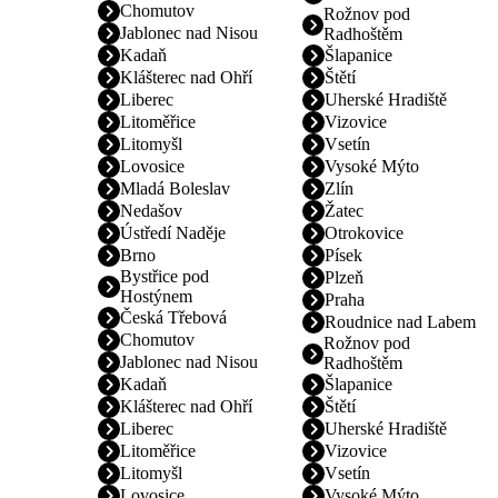
Chomutov
Rožnov pod
Jablonec nad Nisou
Radhoštěm
Kadaň
Šlapanice
Klášterec nad Ohří
Štětí
Liberec
Uherské Hradiště
Litoměřice
Vizovice
Litomyšl
Vsetín
Lovosice
Vysoké Mýto
Mladá Boleslav
Zlín
Nedašov
Žatec
Ústředí Naděje
Otrokovice
Brno
Písek
Bystřice pod
Plzeň
Hostýnem
Praha
Česká Třebová
Roudnice nad Labem
Chomutov
Rožnov pod
Jablonec nad Nisou
Radhoštěm
Kadaň
Šlapanice
Klášterec nad Ohří
Štětí
Liberec
Uherské Hradiště
Litoměřice
Vizovice
Litomyšl
Vsetín
Lovosice
Vysoké Mýto