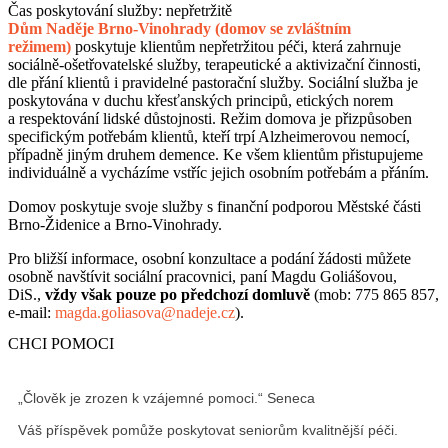
Čas poskytování služby: nepřetržitě
Dům Naděje Brno-Vinohrady (domov se zvláštním
režimem)
poskytuje klientům nepřetržitou péči, která zahrnuje
sociálně-ošetřovatelské služby, terapeutické a aktivizační činnosti,
dle přání klientů i pravidelné pastorační služby. Sociální služba je
poskytována v duchu křesťanských principů, etických norem
a respektování lidské důstojnosti. Režim domova je přizpůsoben
specifickým potřebám klientů, kteří trpí Alzheimerovou nemocí,
případně jiným druhem demence. Ke všem klientům přistupujeme
individuálně a vycházíme vstříc jejich osobním potřebám a přáním.
Domov poskytuje svoje služby s finanční podporou Městské části
Brno-Židenice a Brno-Vinohrady.
Pro bližší informace, osobní konzultace a podání žádosti můžete
osobně navštívit sociální pracovnici, paní Magdu Goliášovou,
DiS.,
vždy však pouze po předchozí domluvě
(mob: 775 865 857,
e-mail:
magda.goliasova@nadeje.cz
).
CHCI POMOCI