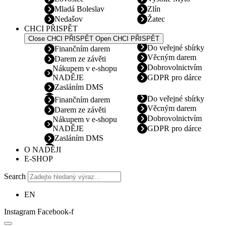
Mladá Boleslav
Zlín
Nedašov
Žatec
CHCI PŘISPĚT
Close CHCI PŘISPĚT
Open CHCI PŘISPĚT
Do veřejné sbírky
Finančním darem
Věcným darem
Darem ze závěti
Dobrovolnictvím
Nákupem v e-shopu
NADĚJE
GDPR pro dárce
Zasláním DMS
Do veřejné sbírky
Finančním darem
Věcným darem
Darem ze závěti
Dobrovolnictvím
Nákupem v e-shopu
NADĚJE
GDPR pro dárce
Zasláním DMS
O NADĚJI
E-SHOP
Search
EN
Instagram
Facebook-f