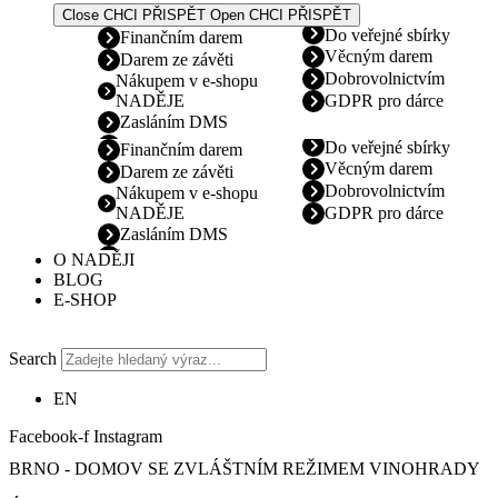
Close CHCI PŘISPĚT
Open CHCI PŘISPĚT
Do veřejné sbírky
Finančním darem
Věcným darem
Darem ze závěti
Dobrovolnictvím
Nákupem v e-shopu
NADĚJE
GDPR pro dárce
Zasláním DMS
Do veřejné sbírky
Finančním darem
Věcným darem
Darem ze závěti
Dobrovolnictvím
Nákupem v e-shopu
NADĚJE
GDPR pro dárce
Zasláním DMS
O NADĚJI
BLOG
E-SHOP
Search
EN
Facebook-f
Instagram
BRNO - DOMOV SE ZVLÁŠTNÍM REŽIMEM VINOHRADY