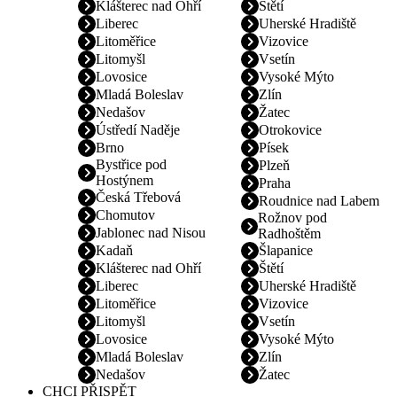
Klášterec nad Ohří
Štětí
Liberec
Uherské Hradiště
Litoměřice
Vizovice
Litomyšl
Vsetín
Lovosice
Vysoké Mýto
Mladá Boleslav
Zlín
Nedašov
Žatec
Ústředí Naděje
Otrokovice
Brno
Písek
Bystřice pod
Plzeň
Hostýnem
Praha
Česká Třebová
Roudnice nad Labem
Chomutov
Rožnov pod
Jablonec nad Nisou
Radhoštěm
Kadaň
Šlapanice
Klášterec nad Ohří
Štětí
Liberec
Uherské Hradiště
Litoměřice
Vizovice
Litomyšl
Vsetín
Lovosice
Vysoké Mýto
Mladá Boleslav
Zlín
Nedašov
Žatec
CHCI PŘISPĚT