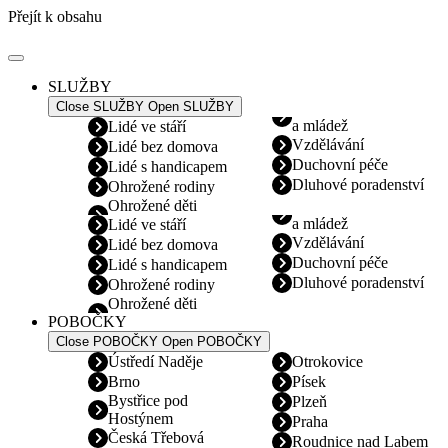
Přejít k obsahu
SLUŽBY
Close SLUŽBY
Open SLUŽBY
a mládež
Lidé ve stáří
Vzdělávání
Lidé bez domova
Duchovní péče
Lidé s handicapem
Dluhové poradenství
Ohrožené rodiny
Ohrožené děti
a mládež
Lidé ve stáří
Vzdělávání
Lidé bez domova
Duchovní péče
Lidé s handicapem
Dluhové poradenství
Ohrožené rodiny
Ohrožené děti
POBOČKY
Close POBOČKY
Open POBOČKY
Ústředí Naděje
Otrokovice
Brno
Písek
Bystřice pod
Plzeň
Hostýnem
Praha
Česká Třebová
Roudnice nad Labem