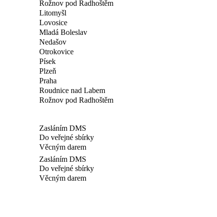
Rožnov pod Radhoštěm
Litomyšl
Lovosice
Mladá Boleslav
Nedašov
Otrokovice
Písek
Plzeň
Praha
Roudnice nad Labem
Rožnov pod Radhoštěm
Zasláním DMS
Do veřejné sbírky
Věcným darem
Zasláním DMS
Do veřejné sbírky
Věcným darem