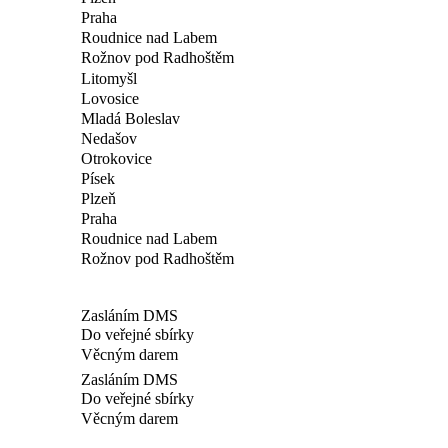
Praha
Roudnice nad Labem
Rožnov pod Radhoštěm
Litomyšl
Lovosice
Mladá Boleslav
Nedašov
Otrokovice
Písek
Plzeň
Praha
Roudnice nad Labem
Rožnov pod Radhoštěm
Zasláním DMS
Do veřejné sbírky
Věcným darem
Zasláním DMS
Do veřejné sbírky
Věcným darem