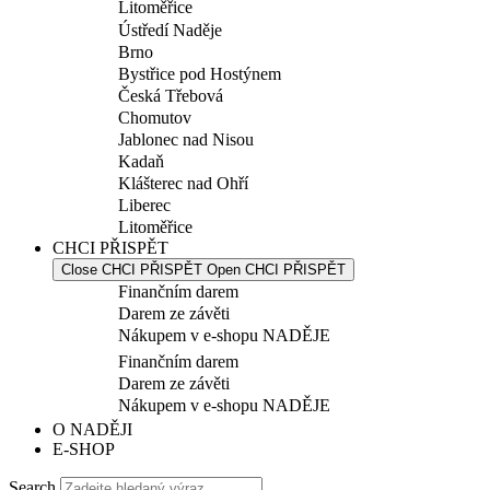
Litoměřice
Ústředí Naděje
Brno
Bystřice pod Hostýnem
Česká Třebová
Chomutov
Jablonec nad Nisou
Kadaň
Klášterec nad Ohří
Liberec
Litoměřice
CHCI PŘISPĚT
Close CHCI PŘISPĚT
Open CHCI PŘISPĚT
Finančním darem
Darem ze závěti
Nákupem v e-shopu NADĚJE
Finančním darem
Darem ze závěti
Nákupem v e-shopu NADĚJE
O NADĚJI
E-SHOP
Search