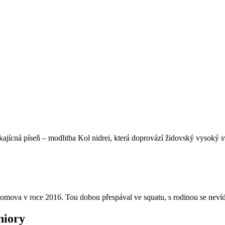
 kajícná píseň – modlitba Kol nidrei, která doprovází židovský vysoký 
omova v roce 2016. Tou dobou přespával ve squatu, s rodinou se nevíd
niory