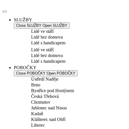
Přejít
k
obsahu
SLUŽBY
Close SLUŽBY
Open SLUŽBY
Lidé ve stáří
Lidé bez domova
Lidé s handicapem
Lidé ve stáří
Lidé bez domova
Lidé s handicapem
POBOČKY
Close POBOČKY
Open POBOČKY
Ústředí Naděje
Brno
Bystřice pod Hostýnem
Česká Třebová
Chomutov
Jablonec nad Nisou
Kadaň
Klášterec nad Ohří
Liberec