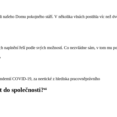
 našeho Domu pokojného stáří. V několika vlnách postihla víc než dvě 
jich naplnění řeší podle svých možností. Co nezvládne sám, v tom mu 
?
 pandemií COVID-19, za neetické z hlediska pracovněprávního
t do společnosti?“