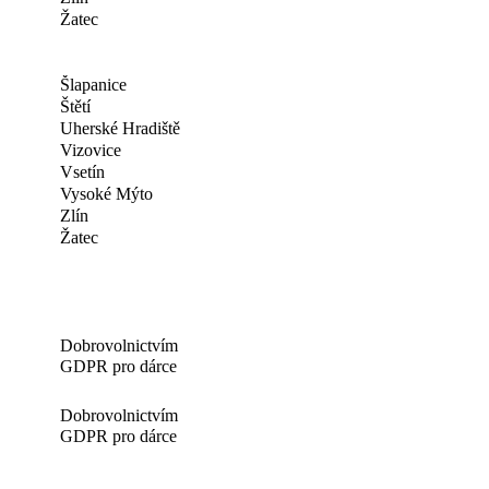
Žatec
Šlapanice
Štětí
Uherské Hradiště
Vizovice
Vsetín
Vysoké Mýto
Zlín
Žatec
Dobrovolnictvím
GDPR pro dárce
Dobrovolnictvím
GDPR pro dárce