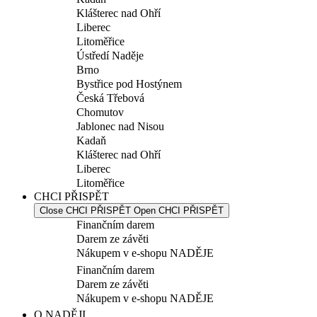
Klášterec nad Ohří
Liberec
Litoměřice
Ústředí Naděje
Brno
Bystřice pod Hostýnem
Česká Třebová
Chomutov
Jablonec nad Nisou
Kadaň
Klášterec nad Ohří
Liberec
Litoměřice
CHCI PŘISPĚT
Close CHCI PŘISPĚT
Open CHCI PŘISPĚT
Finančním darem
Darem ze závěti
Nákupem v e-shopu NADĚJE
Finančním darem
Darem ze závěti
Nákupem v e-shopu NADĚJE
O NADĚJI