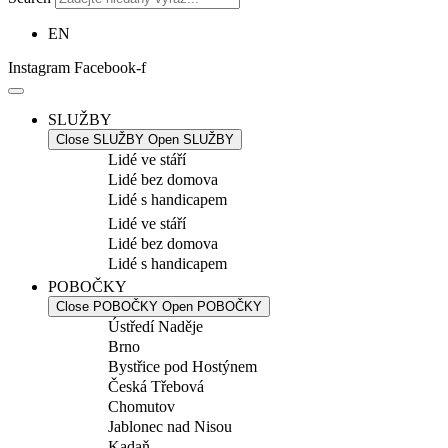
EN
Instagram
Facebook-f
SLUŽBY
Close SLUŽBY
Open SLUŽBY
Lidé ve stáří
Lidé bez domova
Lidé s handicapem
Lidé ve stáří
Lidé bez domova
Lidé s handicapem
POBOČKY
Close POBOČKY
Open POBOČKY
Ústředí Naděje
Brno
Bystřice pod Hostýnem
Česká Třebová
Chomutov
Jablonec nad Nisou
Kadaň