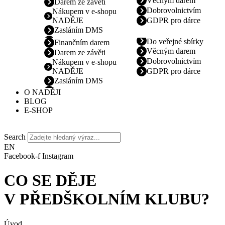
Věcným darem
Darem ze závěti
Dobrovolnictvím
Nákupem v e-shopu
NADĚJE
GDPR pro dárce
Zasláním DMS
Do veřejné sbírky
Finančním darem
Věcným darem
Darem ze závěti
Dobrovolnictvím
Nákupem v e-shopu
NADĚJE
GDPR pro dárce
Zasláním DMS
O NADĚJI
BLOG
E-SHOP
Search
EN
Facebook-f
Instagram
CO SE DĚJE
V PŘEDŠKOLNÍM KLUBU?
Úvod