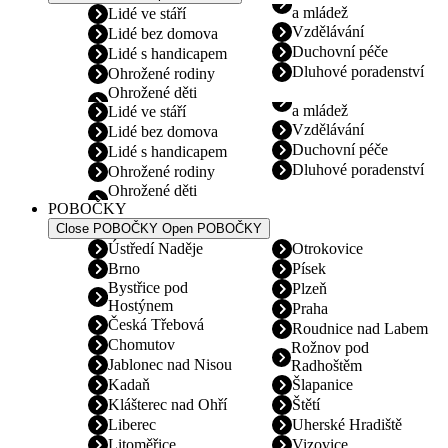
a mládež
Lidé ve stáří
Vzdělávání
Lidé bez domova
Duchovní péče
Lidé s handicapem
Dluhové poradenství
Ohrožené rodiny
Ohrožené děti
a mládež
Lidé ve stáří
Vzdělávání
Lidé bez domova
Duchovní péče
Lidé s handicapem
Dluhové poradenství
Ohrožené rodiny
Ohrožené děti
POBOČKY
Close POBOČKY
Open POBOČKY
Ústředí Naděje
Otrokovice
Brno
Písek
Bystřice pod
Plzeň
Hostýnem
Praha
Česká Třebová
Roudnice nad Labem
Chomutov
Rožnov pod
Jablonec nad Nisou
Radhoštěm
Kadaň
Šlapanice
Klášterec nad Ohří
Štětí
Liberec
Uherské Hradiště
Litoměřice
Vizovice