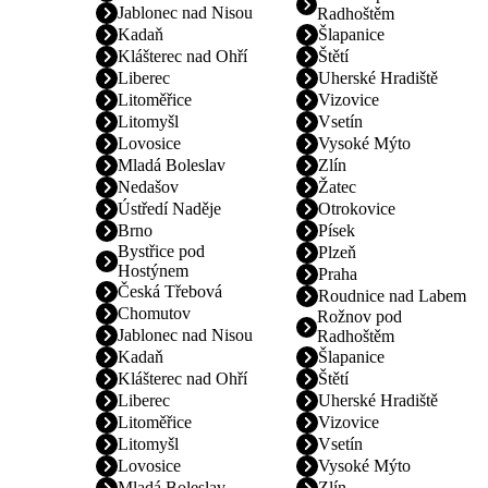
Jablonec nad Nisou
Radhoštěm
Kadaň
Šlapanice
Klášterec nad Ohří
Štětí
Liberec
Uherské Hradiště
Litoměřice
Vizovice
Litomyšl
Vsetín
Lovosice
Vysoké Mýto
Mladá Boleslav
Zlín
Nedašov
Žatec
Ústředí Naděje
Otrokovice
Brno
Písek
Bystřice pod
Plzeň
Hostýnem
Praha
Česká Třebová
Roudnice nad Labem
Chomutov
Rožnov pod
Jablonec nad Nisou
Radhoštěm
Kadaň
Šlapanice
Klášterec nad Ohří
Štětí
Liberec
Uherské Hradiště
Litoměřice
Vizovice
Litomyšl
Vsetín
Lovosice
Vysoké Mýto
Mladá Boleslav
Zlín