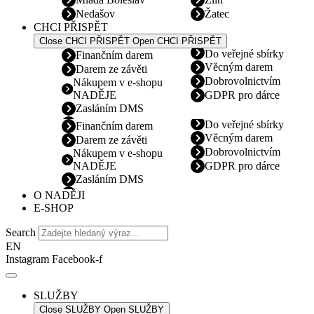
Nedašov
Žatec
CHCI PŘISPĚT
Close CHCI PŘISPĚT
Open CHCI PŘISPĚT
Do veřejné sbírky
Finančním darem
Věcným darem
Darem ze závěti
Dobrovolnictvím
Nákupem v e-shopu
NADĚJE
GDPR pro dárce
Zasláním DMS
Do veřejné sbírky
Finančním darem
Věcným darem
Darem ze závěti
Dobrovolnictvím
Nákupem v e-shopu
NADĚJE
GDPR pro dárce
Zasláním DMS
O NADĚJI
E-SHOP
Search
EN
Instagram
Facebook-f
SLUŽBY
Close SLUŽBY
Open SLUŽBY