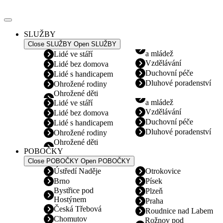
Přejít
k
obsahu
SLUŽBY
Close SLUŽBY
Open SLUŽBY
a mládež
Lidé ve stáří
Vzdělávání
Lidé bez domova
Duchovní péče
Lidé s handicapem
Dluhové poradenství
Ohrožené rodiny
Ohrožené děti
a mládež
Lidé ve stáří
Vzdělávání
Lidé bez domova
Duchovní péče
Lidé s handicapem
Dluhové poradenství
Ohrožené rodiny
Ohrožené děti
POBOČKY
Close POBOČKY
Open POBOČKY
Ústředí Naděje
Otrokovice
Brno
Písek
Bystřice pod
Plzeň
Hostýnem
Praha
Česká Třebová
Roudnice nad Labem
Chomutov
Rožnov pod