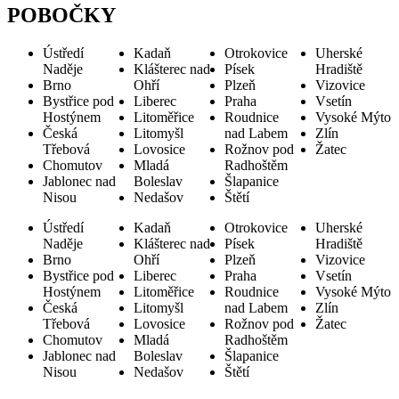
POBOČKY
Ústředí
Kadaň
Otrokovice
Uherské
Naděje
Klášterec nad
Písek
Hradiště
Brno
Ohří
Plzeň
Vizovice
Bystřice pod
Liberec
Praha
Vsetín
Hostýnem
Litoměřice
Roudnice
Vysoké Mýto
Česká
Litomyšl
nad Labem
Zlín
Třebová
Lovosice
Rožnov pod
Žatec
Chomutov
Mladá
Radhoštěm
Jablonec nad
Boleslav
Šlapanice
Nisou
Nedašov
Štětí
Ústředí
Kadaň
Otrokovice
Uherské
Naděje
Klášterec nad
Písek
Hradiště
Brno
Ohří
Plzeň
Vizovice
Bystřice pod
Liberec
Praha
Vsetín
Hostýnem
Litoměřice
Roudnice
Vysoké Mýto
Česká
Litomyšl
nad Labem
Zlín
Třebová
Lovosice
Rožnov pod
Žatec
Chomutov
Mladá
Radhoštěm
Jablonec nad
Boleslav
Šlapanice
Nisou
Nedašov
Štětí