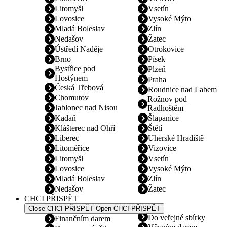
Litomyšl
Vsetín
Lovosice
Vysoké Mýto
Mladá Boleslav
Zlín
Nedašov
Žatec
Ústředí Naděje
Otrokovice
Brno
Písek
Bystřice pod
Plzeň
Hostýnem
Praha
Česká Třebová
Roudnice nad Labem
Chomutov
Rožnov pod
Jablonec nad Nisou
Radhoštěm
Kadaň
Šlapanice
Klášterec nad Ohří
Štětí
Liberec
Uherské Hradiště
Litoměřice
Vizovice
Litomyšl
Vsetín
Lovosice
Vysoké Mýto
Mladá Boleslav
Zlín
Nedašov
Žatec
CHCI PŘISPĚT
Close CHCI PŘISPĚT
Open CHCI PŘISPĚT
Do veřejné sbírky
Finančním darem