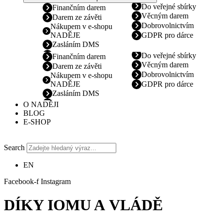
Do veřejné sbírky
Finančním darem
Věcným darem
Darem ze závěti
Dobrovolnictvím
Nákupem v e-shopu
NADĚJE
GDPR pro dárce
Zasláním DMS
Do veřejné sbírky
Finančním darem
Věcným darem
Darem ze závěti
Dobrovolnictvím
Nákupem v e-shopu
NADĚJE
GDPR pro dárce
Zasláním DMS
O NADĚJI
BLOG
E-SHOP
Search
EN
Facebook-f
Instagram
DÍKY IOMU A VLÁDĚ