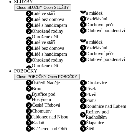
SLUŽBY
Close SLUŽBY
Open SLUŽBY
a mládež
Lidé ve stáří
Vzdělávání
Lidé bez domova
Duchovní péče
Lidé s handicapem
Dluhové poradenství
Ohrožené rodiny
Ohrožené děti
a mládež
Lidé ve stáří
Vzdělávání
Lidé bez domova
Duchovní péče
Lidé s handicapem
Dluhové poradenství
Ohrožené rodiny
Ohrožené děti
POBOČKY
Close POBOČKY
Open POBOČKY
Ústředí Naděje
Otrokovice
Brno
Písek
Bystřice pod
Plzeň
Hostýnem
Praha
Česká Třebová
Roudnice nad Labem
Chomutov
Rožnov pod
Jablonec nad Nisou
Radhoštěm
Kadaň
Šlapanice
Klášterec nad Ohří
Štětí