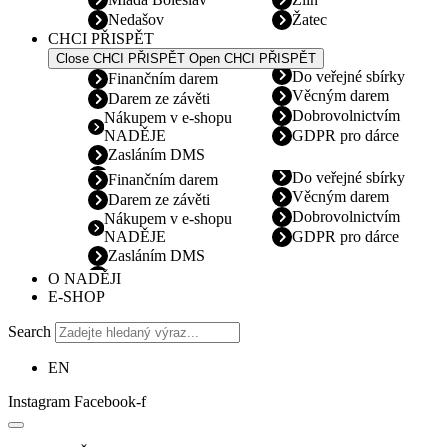
Nedašov
Žatec
CHCI PŘISPĚT
Close CHCI PŘISPĚT
Open CHCI PŘISPĚT
Do veřejné sbírky
Finančním darem
Věcným darem
Darem ze závěti
Dobrovolnictvím
Nákupem v e-shopu
NADĚJE
GDPR pro dárce
Zasláním DMS
Do veřejné sbírky
Finančním darem
Věcným darem
Darem ze závěti
Dobrovolnictvím
Nákupem v e-shopu
NADĚJE
GDPR pro dárce
Zasláním DMS
O NADĚJI
E-SHOP
Search
EN
Instagram
Facebook-f