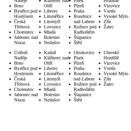
Naděje
Klášterec nad
Písek
Hradiště
Brno
Ohří
Plzeň
Vizovice
Bystřice pod
Liberec
Praha
Vsetín
Hostýnem
Litoměřice
Roudnice
Vysoké Mýto
Česká
Litomyšl
nad Labem
Zlín
Třebová
Lovosice
Rožnov pod
Žatec
Chomutov
Mladá
Radhoštěm
Jablonec nad
Boleslav
Šlapanice
Nisou
Nedašov
Štětí
Ústředí
Kadaň
Otrokovice
Uherské
Naděje
Klášterec nad
Písek
Hradiště
Brno
Ohří
Plzeň
Vizovice
Bystřice pod
Liberec
Praha
Vsetín
Hostýnem
Litoměřice
Roudnice
Vysoké Mýto
Česká
Litomyšl
nad Labem
Zlín
Třebová
Lovosice
Rožnov pod
Žatec
Chomutov
Mladá
Radhoštěm
Jablonec nad
Boleslav
Šlapanice
Nisou
Nedašov
Štětí