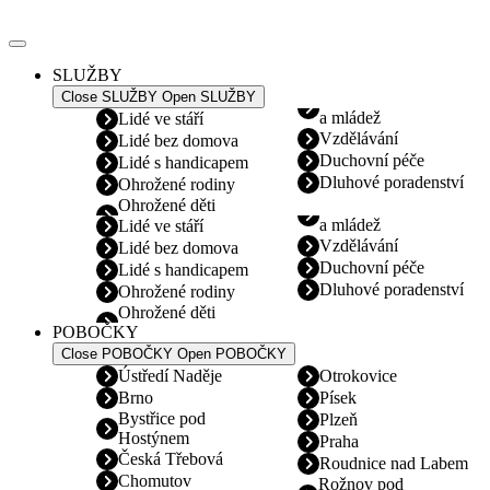
Přejít
k
obsahu
SLUŽBY
Close SLUŽBY
Open SLUŽBY
a mládež
Lidé ve stáří
Vzdělávání
Lidé bez domova
Duchovní péče
Lidé s handicapem
Dluhové poradenství
Ohrožené rodiny
Ohrožené děti
a mládež
Lidé ve stáří
Vzdělávání
Lidé bez domova
Duchovní péče
Lidé s handicapem
Dluhové poradenství
Ohrožené rodiny
Ohrožené děti
POBOČKY
Close POBOČKY
Open POBOČKY
Ústředí Naděje
Otrokovice
Brno
Písek
Bystřice pod
Plzeň
Hostýnem
Praha
Česká Třebová
Roudnice nad Labem
Chomutov
Rožnov pod