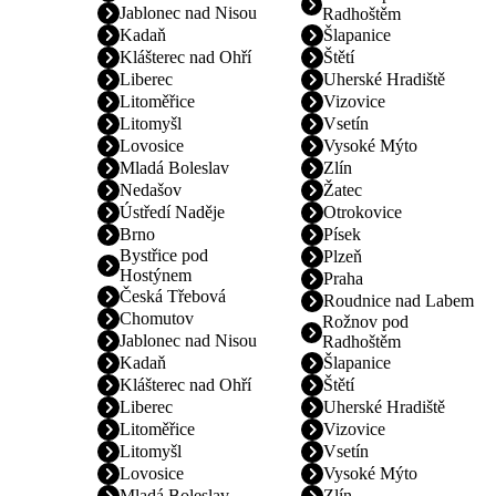
Jablonec nad Nisou
Radhoštěm
Kadaň
Šlapanice
Klášterec nad Ohří
Štětí
Liberec
Uherské Hradiště
Litoměřice
Vizovice
Litomyšl
Vsetín
Lovosice
Vysoké Mýto
Mladá Boleslav
Zlín
Nedašov
Žatec
Ústředí Naděje
Otrokovice
Brno
Písek
Bystřice pod
Plzeň
Hostýnem
Praha
Česká Třebová
Roudnice nad Labem
Chomutov
Rožnov pod
Jablonec nad Nisou
Radhoštěm
Kadaň
Šlapanice
Klášterec nad Ohří
Štětí
Liberec
Uherské Hradiště
Litoměřice
Vizovice
Litomyšl
Vsetín
Lovosice
Vysoké Mýto
Mladá Boleslav
Zlín