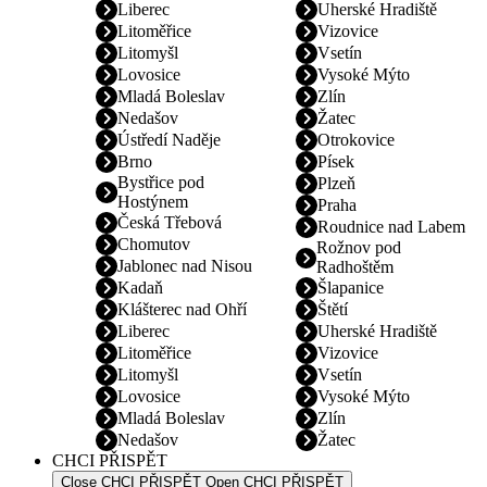
Liberec
Uherské Hradiště
Litoměřice
Vizovice
Litomyšl
Vsetín
Lovosice
Vysoké Mýto
Mladá Boleslav
Zlín
Nedašov
Žatec
Ústředí Naděje
Otrokovice
Brno
Písek
Bystřice pod
Plzeň
Hostýnem
Praha
Česká Třebová
Roudnice nad Labem
Chomutov
Rožnov pod
Jablonec nad Nisou
Radhoštěm
Kadaň
Šlapanice
Klášterec nad Ohří
Štětí
Liberec
Uherské Hradiště
Litoměřice
Vizovice
Litomyšl
Vsetín
Lovosice
Vysoké Mýto
Mladá Boleslav
Zlín
Nedašov
Žatec
CHCI PŘISPĚT
Close CHCI PŘISPĚT
Open CHCI PŘISPĚT