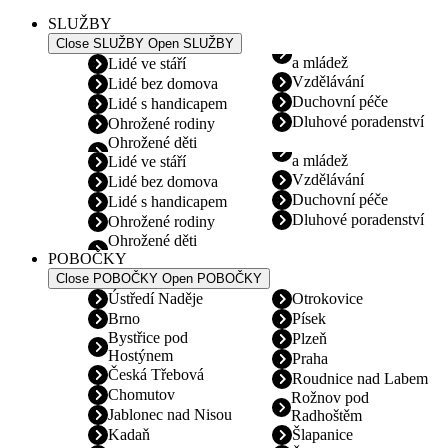
SLUŽBY
Close SLUŽBY
Open SLUŽBY
a mládež
Lidé ve stáří
Vzdělávání
Lidé bez domova
Duchovní péče
Lidé s handicapem
Dluhové poradenství
Ohrožené rodiny
Ohrožené děti
a mládež
Lidé ve stáří
Vzdělávání
Lidé bez domova
Duchovní péče
Lidé s handicapem
Dluhové poradenství
Ohrožené rodiny
Ohrožené děti
POBOČKY
Close POBOČKY
Open POBOČKY
Ústředí Naděje
Otrokovice
Brno
Písek
Bystřice pod
Plzeň
Hostýnem
Praha
Česká Třebová
Roudnice nad Labem
Chomutov
Rožnov pod
Jablonec nad Nisou
Radhoštěm
Kadaň
Šlapanice