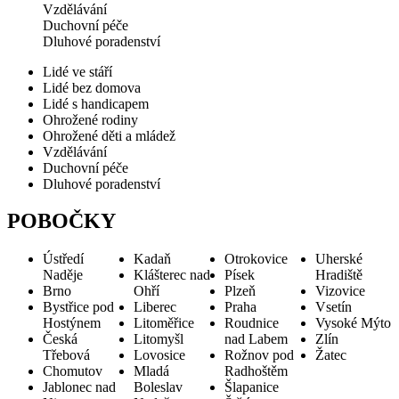
Vzdělávání
Duchovní péče
Dluhové poradenství
Lidé ve stáří
Lidé bez domova
Lidé s handicapem
Ohrožené rodiny
Ohrožené děti a mládež
Vzdělávání
Duchovní péče
Dluhové poradenství
POBOČKY
Ústředí
Kadaň
Otrokovice
Uherské
Naděje
Klášterec nad
Písek
Hradiště
Brno
Ohří
Plzeň
Vizovice
Bystřice pod
Liberec
Praha
Vsetín
Hostýnem
Litoměřice
Roudnice
Vysoké Mýto
Česká
Litomyšl
nad Labem
Zlín
Třebová
Lovosice
Rožnov pod
Žatec
Chomutov
Mladá
Radhoštěm
Jablonec nad
Boleslav
Šlapanice