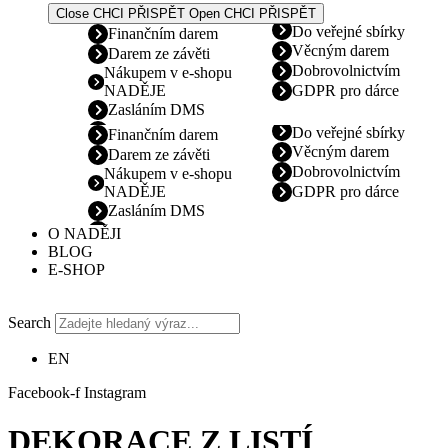
Close CHCI PŘISPĚT
Open CHCI PŘISPĚT
Do veřejné sbírky
Finančním darem
Věcným darem
Darem ze závěti
Dobrovolnictvím
Nákupem v e-shopu
NADĚJE
GDPR pro dárce
Zasláním DMS
Do veřejné sbírky
Finančním darem
Věcným darem
Darem ze závěti
Dobrovolnictvím
Nákupem v e-shopu
NADĚJE
GDPR pro dárce
Zasláním DMS
O NADĚJI
BLOG
E-SHOP
Search
EN
Facebook-f
Instagram
DEKORACE Z LISTÍ