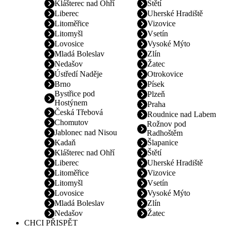
Klášterec nad Ohří
Štětí
Liberec
Uherské Hradiště
Litoměřice
Vizovice
Litomyšl
Vsetín
Lovosice
Vysoké Mýto
Mladá Boleslav
Zlín
Nedašov
Žatec
Ústředí Naděje
Otrokovice
Brno
Písek
Bystřice pod
Plzeň
Hostýnem
Praha
Česká Třebová
Roudnice nad Labem
Chomutov
Rožnov pod
Jablonec nad Nisou
Radhoštěm
Kadaň
Šlapanice
Klášterec nad Ohří
Štětí
Liberec
Uherské Hradiště
Litoměřice
Vizovice
Litomyšl
Vsetín
Lovosice
Vysoké Mýto
Mladá Boleslav
Zlín
Nedašov
Žatec
CHCI PŘISPĚT