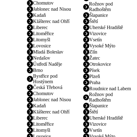
Chomutov
Rožnov pod
Jablonec nad Nisou
Radhoštěm
Kadaň
Šlapanice
Klášterec nad Ohří
Štětí
Liberec
Uherské Hradiště
Litoměřice
Vizovice
Litomyšl
Vsetín
Lovosice
Vysoké Mýto
Mladá Boleslav
Zlín
Nedašov
Žatec
Ústředí Naděje
Otrokovice
Brno
Písek
Bystřice pod
Plzeň
Hostýnem
Praha
Česká Třebová
Roudnice nad Labem
Chomutov
Rožnov pod
Jablonec nad Nisou
Radhoštěm
Kadaň
Šlapanice
Klášterec nad Ohří
Štětí
Liberec
Uherské Hradiště
Litoměřice
Vizovice
Litomyšl
Vsetín
Lovosice
Vysoké Mýto