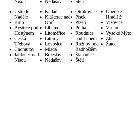
Nisou
Nedašov
Štětí
Ústředí
Kadaň
Otrokovice
Uherské
Naděje
Klášterec nad
Písek
Hradiště
Brno
Ohří
Plzeň
Vizovice
Bystřice pod
Liberec
Praha
Vsetín
Hostýnem
Litoměřice
Roudnice
Vysoké Mýto
Česká
Litomyšl
nad Labem
Zlín
Třebová
Lovosice
Rožnov pod
Žatec
Chomutov
Mladá
Radhoštěm
Jablonec nad
Boleslav
Šlapanice
Nisou
Nedašov
Štětí