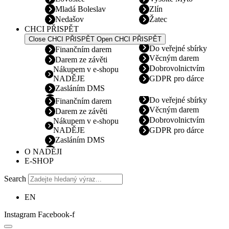
Mladá Boleslav
Zlín
Nedašov
Žatec
CHCI PŘISPĚT
Close CHCI PŘISPĚT
Open CHCI PŘISPĚT
Do veřejné sbírky
Finančním darem
Věcným darem
Darem ze závěti
Dobrovolnictvím
Nákupem v e-shopu
NADĚJE
GDPR pro dárce
Zasláním DMS
Do veřejné sbírky
Finančním darem
Věcným darem
Darem ze závěti
Dobrovolnictvím
Nákupem v e-shopu
NADĚJE
GDPR pro dárce
Zasláním DMS
O NADĚJI
E-SHOP
Search
EN
Instagram
Facebook-f