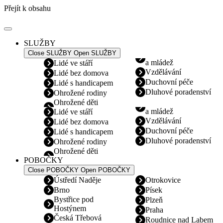
Přejít k obsahu
SLUŽBY
Close SLUŽBY
Open SLUŽBY
a mládež
Lidé ve stáří
Vzdělávání
Lidé bez domova
Duchovní péče
Lidé s handicapem
Dluhové poradenství
Ohrožené rodiny
Ohrožené děti
a mládež
Lidé ve stáří
Vzdělávání
Lidé bez domova
Duchovní péče
Lidé s handicapem
Dluhové poradenství
Ohrožené rodiny
Ohrožené děti
POBOČKY
Close POBOČKY
Open POBOČKY
Ústředí Naděje
Otrokovice
Brno
Písek
Bystřice pod
Plzeň
Hostýnem
Praha
Česká Třebová
Roudnice nad Labem