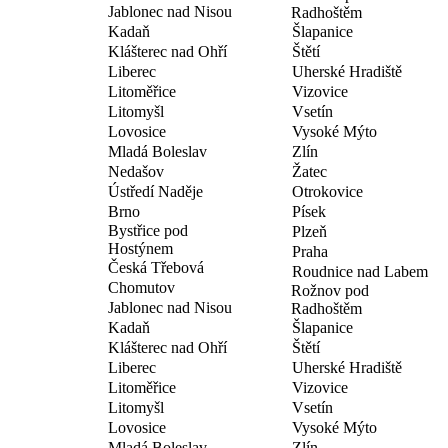
Jablonec nad Nisou
Radhoštěm
Kadaň
Šlapanice
Klášterec nad Ohří
Štětí
Liberec
Uherské Hradiště
Litoměřice
Vizovice
Litomyšl
Vsetín
Lovosice
Vysoké Mýto
Mladá Boleslav
Zlín
Nedašov
Žatec
Ústředí Naděje
Otrokovice
Brno
Písek
Bystřice pod
Plzeň
Hostýnem
Praha
Česká Třebová
Roudnice nad Labem
Chomutov
Rožnov pod
Jablonec nad Nisou
Radhoštěm
Kadaň
Šlapanice
Klášterec nad Ohří
Štětí
Liberec
Uherské Hradiště
Litoměřice
Vizovice
Litomyšl
Vsetín
Lovosice
Vysoké Mýto
Mladá Boleslav
Zlín