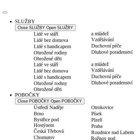
Přejít
k
obsahu
SLUŽBY
Close SLUŽBY
Open SLUŽBY
a mládež
Lidé ve stáří
Vzdělávání
Lidé bez domova
Duchovní péče
Lidé s handicapem
Dluhové poradenství
Ohrožené rodiny
Ohrožené děti
a mládež
Lidé ve stáří
Vzdělávání
Lidé bez domova
Duchovní péče
Lidé s handicapem
Dluhové poradenství
Ohrožené rodiny
Ohrožené děti
POBOČKY
Close POBOČKY
Open POBOČKY
Ústředí Naděje
Otrokovice
Brno
Písek
Bystřice pod
Plzeň
Hostýnem
Praha
Česká Třebová
Roudnice nad Labem
Chomutov
Rožnov pod