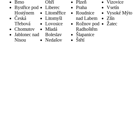
Brno
Ohří
Plzeň
Vizovice
Bystřice pod
Liberec
Praha
Vsetín
Hostýnem
Litoměřice
Roudnice
Vysoké Mýto
Česká
Litomyšl
nad Labem
Zlín
Třebová
Lovosice
Rožnov pod
Žatec
Chomutov
Mladá
Radhoštěm
Jablonec nad
Boleslav
Šlapanice
Nisou
Nedašov
Štětí