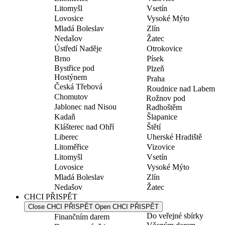
Litomyšl
Vsetín
Lovosice
Vysoké Mýto
Mladá Boleslav
Zlín
Nedašov
Žatec
Ústředí Naděje
Otrokovice
Brno
Písek
Bystřice pod
Plzeň
Hostýnem
Praha
Česká Třebová
Roudnice nad Labem
Chomutov
Rožnov pod
Jablonec nad Nisou
Radhoštěm
Kadaň
Šlapanice
Klášterec nad Ohří
Štětí
Liberec
Uherské Hradiště
Litoměřice
Vizovice
Litomyšl
Vsetín
Lovosice
Vysoké Mýto
Mladá Boleslav
Zlín
Nedašov
Žatec
CHCI PŘISPĚT
Close CHCI PŘISPĚT
Open CHCI PŘISPĚT
Do veřejné sbírky
Finančním darem