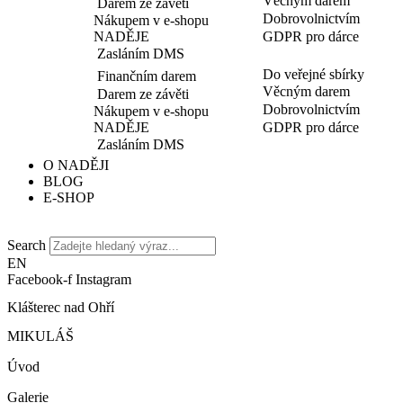
Věcným darem
Darem ze závěti
Dobrovolnictvím
Nákupem v e-shopu
NADĚJE
GDPR pro dárce
Zasláním DMS
Do veřejné sbírky
Finančním darem
Věcným darem
Darem ze závěti
Dobrovolnictvím
Nákupem v e-shopu
NADĚJE
GDPR pro dárce
Zasláním DMS
O NADĚJI
BLOG
E-SHOP
Search
EN
Facebook-f
Instagram
Klášterec nad Ohří
MIKULÁŠ
Úvod
Galerie