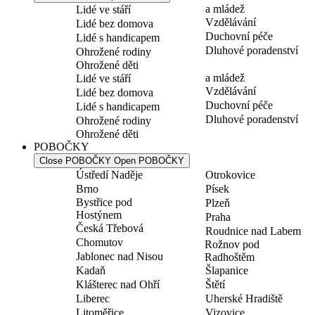
a mládež
Lidé ve stáří
Vzdělávání
Lidé bez domova
Duchovní péče
Lidé s handicapem
Dluhové poradenství
Ohrožené rodiny
Ohrožené děti
a mládež
Lidé ve stáří
Vzdělávání
Lidé bez domova
Duchovní péče
Lidé s handicapem
Dluhové poradenství
Ohrožené rodiny
Ohrožené děti
POBOČKY
Close POBOČKY
Open POBOČKY
Ústředí Naděje
Otrokovice
Brno
Písek
Bystřice pod
Plzeň
Hostýnem
Praha
Česká Třebová
Roudnice nad Labem
Chomutov
Rožnov pod
Jablonec nad Nisou
Radhoštěm
Kadaň
Šlapanice
Klášterec nad Ohří
Štětí
Liberec
Uherské Hradiště
Litoměřice
Vizovice