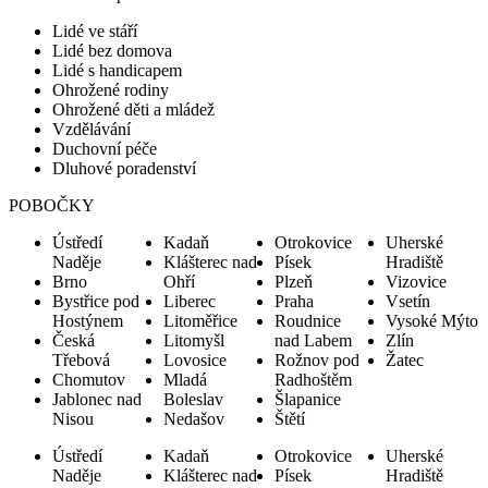
Lidé ve stáří
Lidé bez domova
Lidé s handicapem
Ohrožené rodiny
Ohrožené děti a mládež
Vzdělávání
Duchovní péče
Dluhové poradenství
POBOČKY
Ústředí
Kadaň
Otrokovice
Uherské
Naděje
Klášterec nad
Písek
Hradiště
Brno
Ohří
Plzeň
Vizovice
Bystřice pod
Liberec
Praha
Vsetín
Hostýnem
Litoměřice
Roudnice
Vysoké Mýto
Česká
Litomyšl
nad Labem
Zlín
Třebová
Lovosice
Rožnov pod
Žatec
Chomutov
Mladá
Radhoštěm
Jablonec nad
Boleslav
Šlapanice
Nisou
Nedašov
Štětí
Ústředí
Kadaň
Otrokovice
Uherské
Naděje
Klášterec nad
Písek
Hradiště