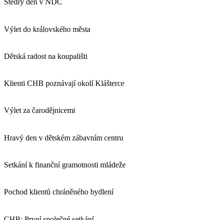
Štědrý den v NDC
Výlet do královského města
Dětská radost na koupališti
Klienti CHB poznávají okolí Klášterce
Výlet za čarodějnicemi
Hravý den v dětském zábavním centru
Setkání k finanční gramotnosti mládeže
Pochod klientů chráněného bydlení
CHB: První společné setkání