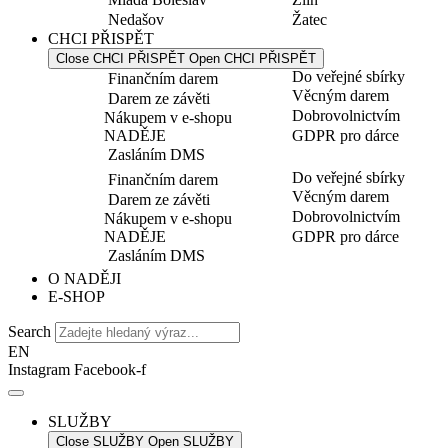
Nedašov
Žatec
CHCI PŘISPĚT
Close CHCI PŘISPĚT
Open CHCI PŘISPĚT
Do veřejné sbírky
Finančním darem
Věcným darem
Darem ze závěti
Dobrovolnictvím
Nákupem v e-shopu
NADĚJE
GDPR pro dárce
Zasláním DMS
Do veřejné sbírky
Finančním darem
Věcným darem
Darem ze závěti
Dobrovolnictvím
Nákupem v e-shopu
NADĚJE
GDPR pro dárce
Zasláním DMS
O NADĚJI
E-SHOP
Search
EN
Instagram
Facebook-f
SLUŽBY
Close SLUŽBY
Open SLUŽBY