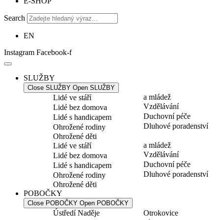
E-SHOP
Search
EN
Instagram
Facebook-f
SLUŽBY
Close SLUŽBY
Open SLUŽBY
a mládež
Lidé ve stáří
Vzdělávání
Lidé bez domova
Duchovní péče
Lidé s handicapem
Dluhové poradenství
Ohrožené rodiny
Ohrožené děti
a mládež
Lidé ve stáří
Vzdělávání
Lidé bez domova
Duchovní péče
Lidé s handicapem
Dluhové poradenství
Ohrožené rodiny
Ohrožené děti
POBOČKY
Close POBOČKY
Open POBOČKY
Ústředí Naděje
Otrokovice