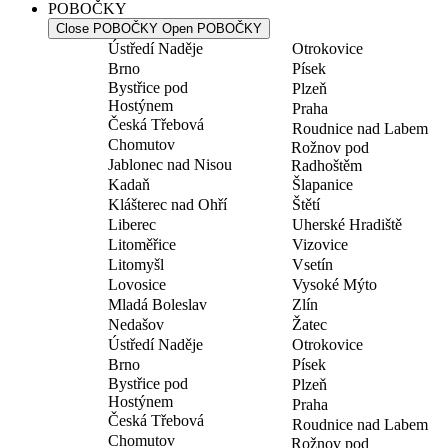
POBOČKY
Close POBOČKY
Open POBOČKY
Ústředí Naděje
Otrokovice
Brno
Písek
Bystřice pod
Plzeň
Hostýnem
Praha
Česká Třebová
Roudnice nad Labem
Chomutov
Rožnov pod
Jablonec nad Nisou
Radhoštěm
Kadaň
Šlapanice
Klášterec nad Ohří
Štětí
Liberec
Uherské Hradiště
Litoměřice
Vizovice
Litomyšl
Vsetín
Lovosice
Vysoké Mýto
Mladá Boleslav
Zlín
Nedašov
Žatec
Ústředí Naděje
Otrokovice
Brno
Písek
Bystřice pod
Plzeň
Hostýnem
Praha
Česká Třebová
Roudnice nad Labem
Chomutov
Rožnov pod