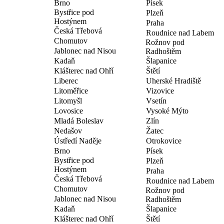
Brno
Písek
Bystřice pod
Plzeň
Hostýnem
Praha
Česká Třebová
Roudnice nad Labem
Chomutov
Rožnov pod
Jablonec nad Nisou
Radhoštěm
Kadaň
Šlapanice
Klášterec nad Ohří
Štětí
Liberec
Uherské Hradiště
Litoměřice
Vizovice
Litomyšl
Vsetín
Lovosice
Vysoké Mýto
Mladá Boleslav
Zlín
Nedašov
Žatec
Ústředí Naděje
Otrokovice
Brno
Písek
Bystřice pod
Plzeň
Hostýnem
Praha
Česká Třebová
Roudnice nad Labem
Chomutov
Rožnov pod
Jablonec nad Nisou
Radhoštěm
Kadaň
Šlapanice
Klášterec nad Ohří
Štětí