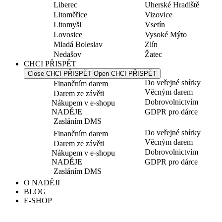
Liberec
Uherské Hradiště
Litoměřice
Vizovice
Litomyšl
Vsetín
Lovosice
Vysoké Mýto
Mladá Boleslav
Zlín
Nedašov
Žatec
CHCI PŘISPĚT
Close CHCI PŘISPĚT
Open CHCI PŘISPĚT
Do veřejné sbírky
Finančním darem
Věcným darem
Darem ze závěti
Dobrovolnictvím
Nákupem v e-shopu
NADĚJE
GDPR pro dárce
Zasláním DMS
Do veřejné sbírky
Finančním darem
Věcným darem
Darem ze závěti
Dobrovolnictvím
Nákupem v e-shopu
NADĚJE
GDPR pro dárce
Zasláním DMS
O NADĚJI
BLOG
E-SHOP