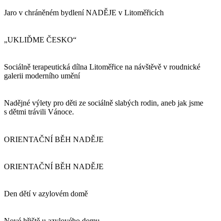
Jaro v chráněném bydlení NADĚJE v Litoměřicích
„UKLIĎME ČESKO“
Sociálně terapeutická dílna Litoměřice na návštěvě v roudnické
galerii moderního umění
Nadějné výlety pro děti ze sociálně slabých rodin, aneb jak jsme
s dětmi trávili Vánoce.
ORIENTAČNÍ BĚH NADĚJE
ORIENTAČNÍ BĚH NADĚJE
Den dětí v azylovém domě
Nové hřiště u azylového domu