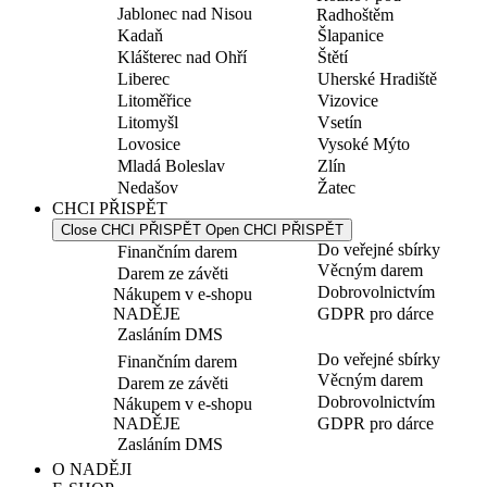
Jablonec nad Nisou
Radhoštěm
Kadaň
Šlapanice
Klášterec nad Ohří
Štětí
Liberec
Uherské Hradiště
Litoměřice
Vizovice
Litomyšl
Vsetín
Lovosice
Vysoké Mýto
Mladá Boleslav
Zlín
Nedašov
Žatec
CHCI PŘISPĚT
Close CHCI PŘISPĚT
Open CHCI PŘISPĚT
Do veřejné sbírky
Finančním darem
Věcným darem
Darem ze závěti
Dobrovolnictvím
Nákupem v e-shopu
NADĚJE
GDPR pro dárce
Zasláním DMS
Do veřejné sbírky
Finančním darem
Věcným darem
Darem ze závěti
Dobrovolnictvím
Nákupem v e-shopu
NADĚJE
GDPR pro dárce
Zasláním DMS
O NADĚJI