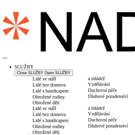
Přejít
k
obsahu
SLUŽBY
Close SLUŽBY
Open SLUŽBY
a mládež
Lidé ve stáří
Vzdělávání
Lidé bez domova
Duchovní péče
Lidé s handicapem
Dluhové poradenství
Ohrožené rodiny
Ohrožené děti
a mládež
Lidé ve stáří
Vzdělávání
Lidé bez domova
Duchovní péče
Lidé s handicapem
Dluhové poradenství
Ohrožené rodiny
Ohrožené děti