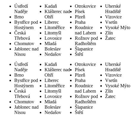
Ústředí
Kadaň
Otrokovice
Uherské
Naděje
Klášterec nad
Písek
Hradiště
Brno
Ohří
Plzeň
Vizovice
Bystřice pod
Liberec
Praha
Vsetín
Hostýnem
Litoměřice
Roudnice
Vysoké Mýto
Česká
Litomyšl
nad Labem
Zlín
Třebová
Lovosice
Rožnov pod
Žatec
Chomutov
Mladá
Radhoštěm
Jablonec nad
Boleslav
Šlapanice
Nisou
Nedašov
Štětí
Ústředí
Kadaň
Otrokovice
Uherské
Naděje
Klášterec nad
Písek
Hradiště
Brno
Ohří
Plzeň
Vizovice
Bystřice pod
Liberec
Praha
Vsetín
Hostýnem
Litoměřice
Roudnice
Vysoké Mýto
Česká
Litomyšl
nad Labem
Zlín
Třebová
Lovosice
Rožnov pod
Žatec
Chomutov
Mladá
Radhoštěm
Jablonec nad
Boleslav
Šlapanice
Nisou
Nedašov
Štětí