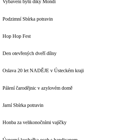
Vybavení bytů díky Mondi
Podzimní Sbírka potravin
Hop Hop Fest
Den otevřených dveří dílny
Oslava 20 let NADĚJE v Ústeckém kraji
Pálení čarodějnic v azylovém domě
Jarní Sbírka potravin
Honba za velikonočními vajíčky
Úsporná kuchařka osob s handicapem