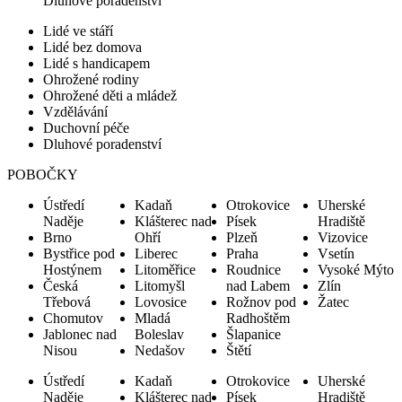
Dluhové poradenství
Lidé ve stáří
Lidé bez domova
Lidé s handicapem
Ohrožené rodiny
Ohrožené děti a mládež
Vzdělávání
Duchovní péče
Dluhové poradenství
POBOČKY
Ústředí
Kadaň
Otrokovice
Uherské
Naděje
Klášterec nad
Písek
Hradiště
Brno
Ohří
Plzeň
Vizovice
Bystřice pod
Liberec
Praha
Vsetín
Hostýnem
Litoměřice
Roudnice
Vysoké Mýto
Česká
Litomyšl
nad Labem
Zlín
Třebová
Lovosice
Rožnov pod
Žatec
Chomutov
Mladá
Radhoštěm
Jablonec nad
Boleslav
Šlapanice
Nisou
Nedašov
Štětí
Ústředí
Kadaň
Otrokovice
Uherské
Naděje
Klášterec nad
Písek
Hradiště