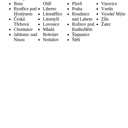
Brno
Ohří
Plzeň
Vizovice
Bystřice pod
Liberec
Praha
Vsetín
Hostýnem
Litoměřice
Roudnice
Vysoké Mýto
Česká
Litomyšl
nad Labem
Zlín
Třebová
Lovosice
Rožnov pod
Žatec
Chomutov
Mladá
Radhoštěm
Jablonec nad
Boleslav
Šlapanice
Nisou
Nedašov
Štětí