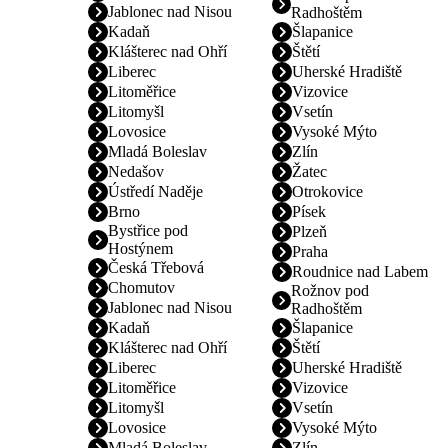
Jablonec nad Nisou
Radhoštěm
Kadaň
Šlapanice
Klášterec nad Ohří
Štětí
Liberec
Uherské Hradiště
Litoměřice
Vizovice
Litomyšl
Vsetín
Lovosice
Vysoké Mýto
Mladá Boleslav
Zlín
Nedašov
Žatec
Ústředí Naděje
Otrokovice
Brno
Písek
Bystřice pod
Plzeň
Hostýnem
Praha
Česká Třebová
Roudnice nad Labem
Chomutov
Rožnov pod
Jablonec nad Nisou
Radhoštěm
Kadaň
Šlapanice
Klášterec nad Ohří
Štětí
Liberec
Uherské Hradiště
Litoměřice
Vizovice
Litomyšl
Vsetín
Lovosice
Vysoké Mýto
Mladá Boleslav
Zlín