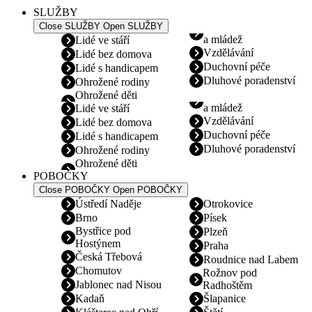
SLUŽBY
Close SLUŽBY
Open SLUŽBY
a mládež
Lidé ve stáří
Vzdělávání
Lidé bez domova
Duchovní péče
Lidé s handicapem
Dluhové poradenství
Ohrožené rodiny
Ohrožené děti
a mládež
Lidé ve stáří
Vzdělávání
Lidé bez domova
Duchovní péče
Lidé s handicapem
Dluhové poradenství
Ohrožené rodiny
Ohrožené děti
POBOČKY
Close POBOČKY
Open POBOČKY
Ústředí Naděje
Otrokovice
Brno
Písek
Bystřice pod
Plzeň
Hostýnem
Praha
Česká Třebová
Roudnice nad Labem
Chomutov
Rožnov pod
Jablonec nad Nisou
Radhoštěm
Kadaň
Šlapanice