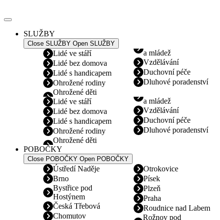
Přejít
k
obsahu
SLUŽBY
Close SLUŽBY
Open SLUŽBY
a mládež
Lidé ve stáří
Vzdělávání
Lidé bez domova
Duchovní péče
Lidé s handicapem
Dluhové poradenství
Ohrožené rodiny
Ohrožené děti
a mládež
Lidé ve stáří
Vzdělávání
Lidé bez domova
Duchovní péče
Lidé s handicapem
Dluhové poradenství
Ohrožené rodiny
Ohrožené děti
POBOČKY
Close POBOČKY
Open POBOČKY
Ústředí Naděje
Otrokovice
Brno
Písek
Bystřice pod
Plzeň
Hostýnem
Praha
Česká Třebová
Roudnice nad Labem
Chomutov
Rožnov pod