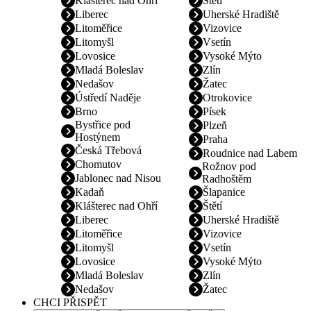
Klášterec nad Ohří
Štětí
Liberec
Uherské Hradiště
Litoměřice
Vizovice
Litomyšl
Vsetín
Lovosice
Vysoké Mýto
Mladá Boleslav
Zlín
Nedašov
Žatec
Ústředí Naděje
Otrokovice
Brno
Písek
Bystřice pod
Plzeň
Hostýnem
Praha
Česká Třebová
Roudnice nad Labem
Chomutov
Rožnov pod
Jablonec nad Nisou
Radhoštěm
Kadaň
Šlapanice
Klášterec nad Ohří
Štětí
Liberec
Uherské Hradiště
Litoměřice
Vizovice
Litomyšl
Vsetín
Lovosice
Vysoké Mýto
Mladá Boleslav
Zlín
Nedašov
Žatec
CHCI PŘISPĚT