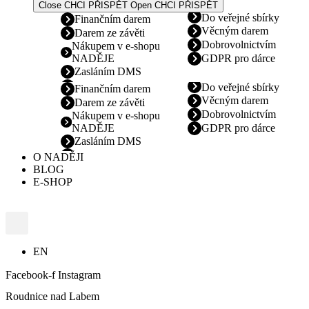
Close CHCI PŘISPĚT
Open CHCI PŘISPĚT
Do veřejné sbírky
Finančním darem
Věcným darem
Darem ze závěti
Dobrovolnictvím
Nákupem v e-shopu
NADĚJE
GDPR pro dárce
Zasláním DMS
Do veřejné sbírky
Finančním darem
Věcným darem
Darem ze závěti
Dobrovolnictvím
Nákupem v e-shopu
NADĚJE
GDPR pro dárce
Zasláním DMS
O NADĚJI
BLOG
E-SHOP
EN
Facebook-f
Instagram
Roudnice nad Labem