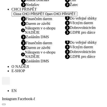
Nedašov
Žatec
CHCI PŘISPĚT
Close CHCI PŘISPĚT
Open CHCI PŘISPĚT
Do veřejné sbírky
Finančním darem
Věcným darem
Darem ze závěti
Dobrovolnictvím
Nákupem v e-shopu
NADĚJE
GDPR pro dárce
Zasláním DMS
Do veřejné sbírky
Finančním darem
Věcným darem
Darem ze závěti
Dobrovolnictvím
Nákupem v e-shopu
NADĚJE
GDPR pro dárce
Zasláním DMS
O NADĚJI
E-SHOP
EN
Instagram
Facebook-f