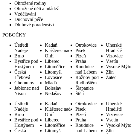
Ohrožené rodiny
Ohrožené děti a mládež
Vzdělávání
Duchovní péče
Dluhové poradenství
POBOČKY
Ústředí
Kadaň
Otrokovice
Uherské
Naděje
Klášterec nad
Písek
Hradiště
Brno
Ohří
Plzeň
Vizovice
Bystřice pod
Liberec
Praha
Vsetín
Hostýnem
Litoměřice
Roudnice
Vysoké Mýto
Česká
Litomyšl
nad Labem
Zlín
Třebová
Lovosice
Rožnov pod
Žatec
Chomutov
Mladá
Radhoštěm
Jablonec nad
Boleslav
Šlapanice
Nisou
Nedašov
Štětí
Ústředí
Kadaň
Otrokovice
Uherské
Naděje
Klášterec nad
Písek
Hradiště
Brno
Ohří
Plzeň
Vizovice
Bystřice pod
Liberec
Praha
Vsetín
Hostýnem
Litoměřice
Roudnice
Vysoké Mýto
Česká
Litomyšl
nad Labem
Zlín