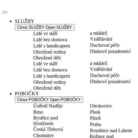
Přejít
k
obsahu
SLUŽBY
Close SLUŽBY
Open SLUŽBY
a mládež
Lidé ve stáří
Vzdělávání
Lidé bez domova
Duchovní péče
Lidé s handicapem
Dluhové poradenství
Ohrožené rodiny
Ohrožené děti
a mládež
Lidé ve stáří
Vzdělávání
Lidé bez domova
Duchovní péče
Lidé s handicapem
Dluhové poradenství
Ohrožené rodiny
Ohrožené děti
POBOČKY
Close POBOČKY
Open POBOČKY
Ústředí Naděje
Otrokovice
Brno
Písek
Bystřice pod
Plzeň
Hostýnem
Praha
Česká Třebová
Roudnice nad Labem
Chomutov
Rožnov pod