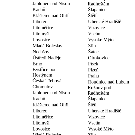
Jablonec nad Nisou
Radhoštěm
Kadaň
Šlapanice
Klášterec nad Ohří
Štětí
Liberec
Uherské Hradiště
Litoměřice
Vizovice
Litomyšl
Vsetín
Lovosice
Vysoké Mýto
Mladá Boleslav
Zlín
Nedašov
Žatec
Ústředí Naděje
Otrokovice
Brno
Písek
Bystřice pod
Plzeň
Hostýnem
Praha
Česká Třebová
Roudnice nad Labem
Chomutov
Rožnov pod
Jablonec nad Nisou
Radhoštěm
Kadaň
Šlapanice
Klášterec nad Ohří
Štětí
Liberec
Uherské Hradiště
Litoměřice
Vizovice
Litomyšl
Vsetín
Lovosice
Vysoké Mýto
Mladá Boleslav
Zlín