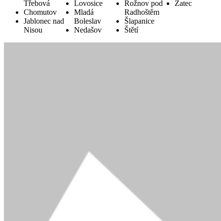
Třebová
Lovosice
Rožnov pod
Žatec
Chomutov
Mladá
Radhoštěm
Jablonec nad
Boleslav
Šlapanice
Nisou
Nedašov
Štětí