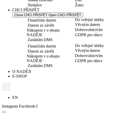
Nedašov
Žatec
CHCI PŘISPĚT
Close CHCI PŘISPĚT
Open CHCI PŘISPĚT
Do veřejné sbírky
Finančním darem
Věcným darem
Darem ze závěti
Dobrovolnictvím
Nákupem v e-shopu
NADĚJE
GDPR pro dárce
Zasláním DMS
Do veřejné sbírky
Finančním darem
Věcným darem
Darem ze závěti
Dobrovolnictvím
Nákupem v e-shopu
NADĚJE
GDPR pro dárce
Zasláním DMS
O NADĚJI
E-SHOP
EN
Instagram
Facebook-f