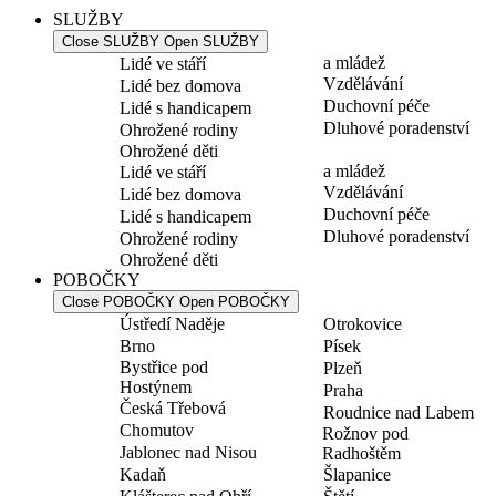
SLUŽBY
Close SLUŽBY
Open SLUŽBY
a mládež
Lidé ve stáří
Vzdělávání
Lidé bez domova
Duchovní péče
Lidé s handicapem
Dluhové poradenství
Ohrožené rodiny
Ohrožené děti
a mládež
Lidé ve stáří
Vzdělávání
Lidé bez domova
Duchovní péče
Lidé s handicapem
Dluhové poradenství
Ohrožené rodiny
Ohrožené děti
POBOČKY
Close POBOČKY
Open POBOČKY
Ústředí Naděje
Otrokovice
Brno
Písek
Bystřice pod
Plzeň
Hostýnem
Praha
Česká Třebová
Roudnice nad Labem
Chomutov
Rožnov pod
Jablonec nad Nisou
Radhoštěm
Kadaň
Šlapanice