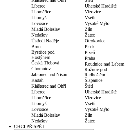
Klášterec nad Ohří
Štětí
Liberec
Uherské Hradiště
Litoměřice
Vizovice
Litomyšl
Vsetín
Lovosice
Vysoké Mýto
Mladá Boleslav
Zlín
Nedašov
Žatec
Ústředí Naděje
Otrokovice
Brno
Písek
Bystřice pod
Plzeň
Hostýnem
Praha
Česká Třebová
Roudnice nad Labem
Chomutov
Rožnov pod
Jablonec nad Nisou
Radhoštěm
Kadaň
Šlapanice
Klášterec nad Ohří
Štětí
Liberec
Uherské Hradiště
Litoměřice
Vizovice
Litomyšl
Vsetín
Lovosice
Vysoké Mýto
Mladá Boleslav
Zlín
Nedašov
Žatec
CHCI PŘISPĚT