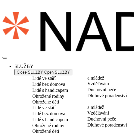
Přejít
k
obsahu
SLUŽBY
Close SLUŽBY
Open SLUŽBY
a mládež
Lidé ve stáří
Vzdělávání
Lidé bez domova
Duchovní péče
Lidé s handicapem
Dluhové poradenství
Ohrožené rodiny
Ohrožené děti
a mládež
Lidé ve stáří
Vzdělávání
Lidé bez domova
Duchovní péče
Lidé s handicapem
Dluhové poradenství
Ohrožené rodiny
Ohrožené děti