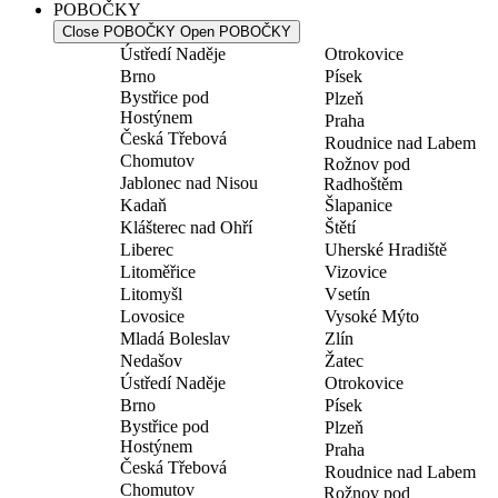
POBOČKY
Close POBOČKY
Open POBOČKY
Ústředí Naděje
Otrokovice
Brno
Písek
Bystřice pod
Plzeň
Hostýnem
Praha
Česká Třebová
Roudnice nad Labem
Chomutov
Rožnov pod
Jablonec nad Nisou
Radhoštěm
Kadaň
Šlapanice
Klášterec nad Ohří
Štětí
Liberec
Uherské Hradiště
Litoměřice
Vizovice
Litomyšl
Vsetín
Lovosice
Vysoké Mýto
Mladá Boleslav
Zlín
Nedašov
Žatec
Ústředí Naděje
Otrokovice
Brno
Písek
Bystřice pod
Plzeň
Hostýnem
Praha
Česká Třebová
Roudnice nad Labem
Chomutov
Rožnov pod