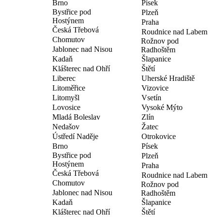
Brno
Písek
Bystřice pod
Plzeň
Hostýnem
Praha
Česká Třebová
Roudnice nad Labem
Chomutov
Rožnov pod
Jablonec nad Nisou
Radhoštěm
Kadaň
Šlapanice
Klášterec nad Ohří
Štětí
Liberec
Uherské Hradiště
Litoměřice
Vizovice
Litomyšl
Vsetín
Lovosice
Vysoké Mýto
Mladá Boleslav
Zlín
Nedašov
Žatec
Ústředí Naděje
Otrokovice
Brno
Písek
Bystřice pod
Plzeň
Hostýnem
Praha
Česká Třebová
Roudnice nad Labem
Chomutov
Rožnov pod
Jablonec nad Nisou
Radhoštěm
Kadaň
Šlapanice
Klášterec nad Ohří
Štětí