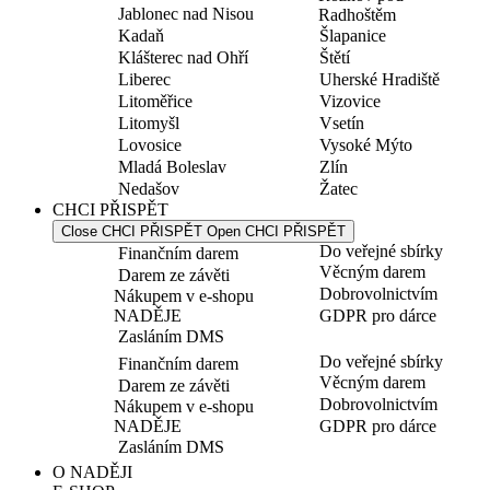
Jablonec nad Nisou
Radhoštěm
Kadaň
Šlapanice
Klášterec nad Ohří
Štětí
Liberec
Uherské Hradiště
Litoměřice
Vizovice
Litomyšl
Vsetín
Lovosice
Vysoké Mýto
Mladá Boleslav
Zlín
Nedašov
Žatec
CHCI PŘISPĚT
Close CHCI PŘISPĚT
Open CHCI PŘISPĚT
Do veřejné sbírky
Finančním darem
Věcným darem
Darem ze závěti
Dobrovolnictvím
Nákupem v e-shopu
NADĚJE
GDPR pro dárce
Zasláním DMS
Do veřejné sbírky
Finančním darem
Věcným darem
Darem ze závěti
Dobrovolnictvím
Nákupem v e-shopu
NADĚJE
GDPR pro dárce
Zasláním DMS
O NADĚJI