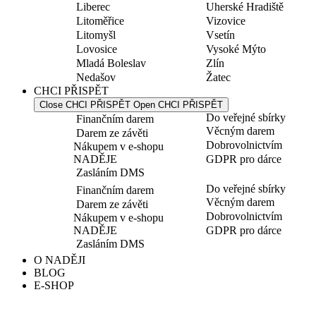
Liberec
Uherské Hradiště
Litoměřice
Vizovice
Litomyšl
Vsetín
Lovosice
Vysoké Mýto
Mladá Boleslav
Zlín
Nedašov
Žatec
CHCI PŘISPĚT
Close CHCI PŘISPĚT
Open CHCI PŘISPĚT
Do veřejné sbírky
Finančním darem
Věcným darem
Darem ze závěti
Dobrovolnictvím
Nákupem v e-shopu
NADĚJE
GDPR pro dárce
Zasláním DMS
Do veřejné sbírky
Finančním darem
Věcným darem
Darem ze závěti
Dobrovolnictvím
Nákupem v e-shopu
NADĚJE
GDPR pro dárce
Zasláním DMS
O NADĚJI
BLOG
E-SHOP