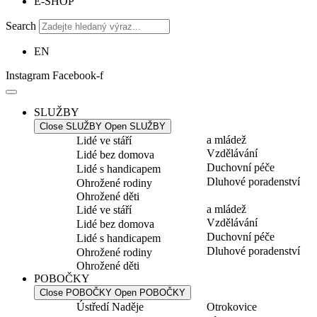
E-SHOP
Search
EN
Instagram
Facebook-f
SLUŽBY
Close SLUŽBY
Open SLUŽBY
a mládež
Lidé ve stáří
Vzdělávání
Lidé bez domova
Duchovní péče
Lidé s handicapem
Dluhové poradenství
Ohrožené rodiny
Ohrožené děti
a mládež
Lidé ve stáří
Vzdělávání
Lidé bez domova
Duchovní péče
Lidé s handicapem
Dluhové poradenství
Ohrožené rodiny
Ohrožené děti
POBOČKY
Close POBOČKY
Open POBOČKY
Ústředí Naděje
Otrokovice