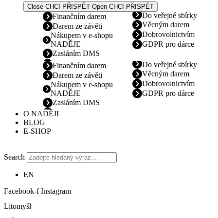
Close CHCI PŘISPĚT
Open CHCI PŘISPĚT
Do veřejné sbírky
Finančním darem
Věcným darem
Darem ze závěti
Dobrovolnictvím
Nákupem v e-shopu
NADĚJE
GDPR pro dárce
Zasláním DMS
Do veřejné sbírky
Finančním darem
Věcným darem
Darem ze závěti
Dobrovolnictvím
Nákupem v e-shopu
NADĚJE
GDPR pro dárce
Zasláním DMS
O NADĚJI
BLOG
E-SHOP
Search
EN
Facebook-f
Instagram
Litomyšl