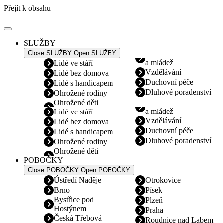
Přejít k obsahu
SLUŽBY
Close SLUŽBY
Open SLUŽBY
a mládež
Lidé ve stáří
Vzdělávání
Lidé bez domova
Duchovní péče
Lidé s handicapem
Dluhové poradenství
Ohrožené rodiny
Ohrožené děti
a mládež
Lidé ve stáří
Vzdělávání
Lidé bez domova
Duchovní péče
Lidé s handicapem
Dluhové poradenství
Ohrožené rodiny
Ohrožené děti
POBOČKY
Close POBOČKY
Open POBOČKY
Ústředí Naděje
Otrokovice
Brno
Písek
Bystřice pod
Plzeň
Hostýnem
Praha
Česká Třebová
Roudnice nad Labem