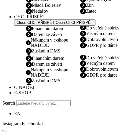
Mladá Boleslav
Zlín
Nedašov
Žatec
CHCI PŘISPĚT
Close CHCI PŘISPĚT
Open CHCI PŘISPĚT
Do veřejné sbírky
Finančním darem
Věcným darem
Darem ze závěti
Dobrovolnictvím
Nákupem v e-shopu
NADĚJE
GDPR pro dárce
Zasláním DMS
Do veřejné sbírky
Finančním darem
Věcným darem
Darem ze závěti
Dobrovolnictvím
Nákupem v e-shopu
NADĚJE
GDPR pro dárce
Zasláním DMS
O NADĚJI
E-SHOP
Search
EN
Instagram
Facebook-f