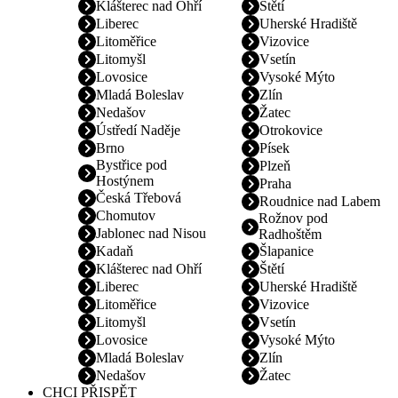
Klášterec nad Ohří
Štětí
Liberec
Uherské Hradiště
Litoměřice
Vizovice
Litomyšl
Vsetín
Lovosice
Vysoké Mýto
Mladá Boleslav
Zlín
Nedašov
Žatec
Ústředí Naděje
Otrokovice
Brno
Písek
Bystřice pod
Plzeň
Hostýnem
Praha
Česká Třebová
Roudnice nad Labem
Chomutov
Rožnov pod
Jablonec nad Nisou
Radhoštěm
Kadaň
Šlapanice
Klášterec nad Ohří
Štětí
Liberec
Uherské Hradiště
Litoměřice
Vizovice
Litomyšl
Vsetín
Lovosice
Vysoké Mýto
Mladá Boleslav
Zlín
Nedašov
Žatec
CHCI PŘISPĚT