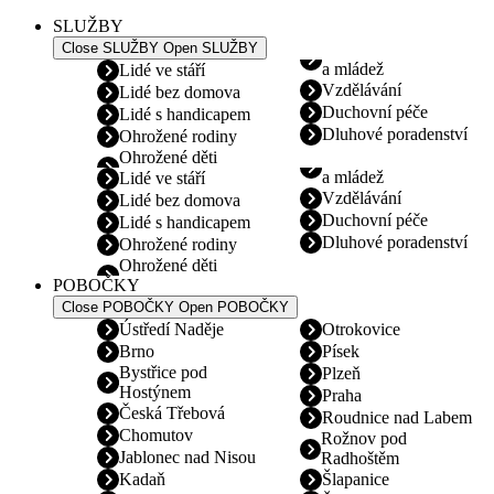
SLUŽBY
Close SLUŽBY
Open SLUŽBY
a mládež
Lidé ve stáří
Vzdělávání
Lidé bez domova
Duchovní péče
Lidé s handicapem
Dluhové poradenství
Ohrožené rodiny
Ohrožené děti
a mládež
Lidé ve stáří
Vzdělávání
Lidé bez domova
Duchovní péče
Lidé s handicapem
Dluhové poradenství
Ohrožené rodiny
Ohrožené děti
POBOČKY
Close POBOČKY
Open POBOČKY
Ústředí Naděje
Otrokovice
Brno
Písek
Bystřice pod
Plzeň
Hostýnem
Praha
Česká Třebová
Roudnice nad Labem
Chomutov
Rožnov pod
Jablonec nad Nisou
Radhoštěm
Kadaň
Šlapanice