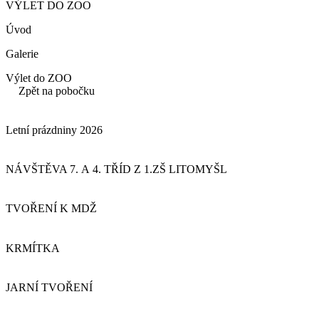
VÝLET DO ZOO
Úvod
Galerie
Výlet do ZOO
Zpět na pobočku
Letní prázdniny 2026
NÁVŠTĚVA 7. A 4. TŘÍD Z 1.ZŠ LITOMYŠL
TVOŘENÍ K MDŽ
KRMÍTKA
JARNÍ TVOŘENÍ