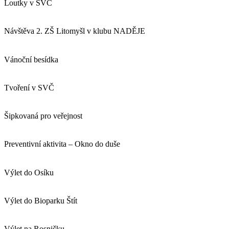
Loutky v SVČ
Návštěva 2. ZŠ Litomyšl v klubu NADĚJE
Vánoční besídka
Tvoření v SVČ
Šipkovaná pro veřejnost
Preventivní aktivita – Okno do duše
Výlet do Osíku
Výlet do Bioparku Štít
Výlet na Rosničku