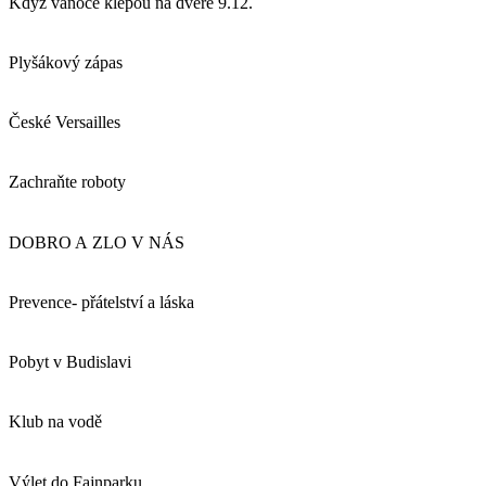
Když vánoce klepou na dveře 9.12.
Plyšákový zápas
České Versailles
Zachraňte roboty
DOBRO A ZLO V NÁS
Prevence- přátelství a láska
Pobyt v Budislavi
Klub na vodě
Výlet do Fajnparku