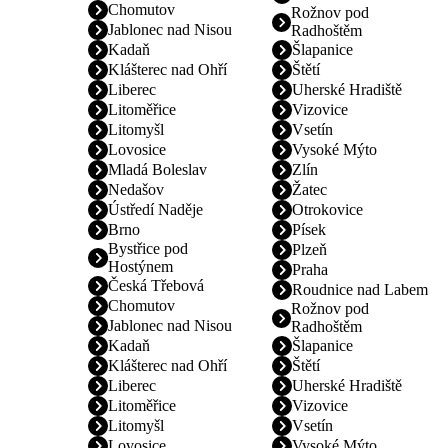
Chomutov
Rožnov pod
Jablonec nad Nisou
Radhoštěm
Kadaň
Šlapanice
Klášterec nad Ohří
Štětí
Liberec
Uherské Hradiště
Litoměřice
Vizovice
Litomyšl
Vsetín
Lovosice
Vysoké Mýto
Mladá Boleslav
Zlín
Nedašov
Žatec
Ústředí Naděje
Otrokovice
Brno
Písek
Bystřice pod
Plzeň
Hostýnem
Praha
Česká Třebová
Roudnice nad Labem
Chomutov
Rožnov pod
Jablonec nad Nisou
Radhoštěm
Kadaň
Šlapanice
Klášterec nad Ohří
Štětí
Liberec
Uherské Hradiště
Litoměřice
Vizovice
Litomyšl
Vsetín
Lovosice
Vysoké Mýto