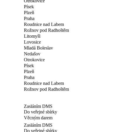
Otrokovice
Písek
Plzeň
Praha
Roudnice nad Labem
Rožnov pod Radhoštěm
Litomyšl
Lovosice
Mladá Boleslav
Nedašov
Otrokovice
Písek
Plzeň
Praha
Roudnice nad Labem
Rožnov pod Radhoštěm
Zasláním DMS
Do veřejné sbírky
Věcným darem
Zasláním DMS
Do veřejné sbírky