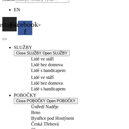
EN
nstagram
Facebook-
f
SLUŽBY
Close SLUŽBY
Open SLUŽBY
Lidé ve stáří
Lidé bez domova
Lidé s handicapem
Lidé ve stáří
Lidé bez domova
Lidé s handicapem
POBOČKY
Close POBOČKY
Open POBOČKY
Ústředí Naděje
Brno
Bystřice pod Hostýnem
Česká Třebová