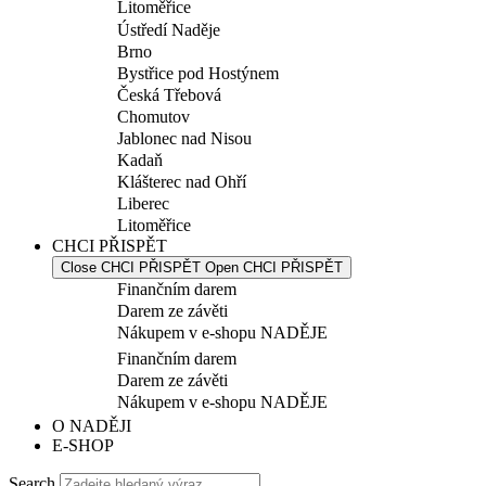
Litoměřice
Ústředí Naděje
Brno
Bystřice pod Hostýnem
Česká Třebová
Chomutov
Jablonec nad Nisou
Kadaň
Klášterec nad Ohří
Liberec
Litoměřice
CHCI PŘISPĚT
Close CHCI PŘISPĚT
Open CHCI PŘISPĚT
Finančním darem
Darem ze závěti
Nákupem v e-shopu NADĚJE
Finančním darem
Darem ze závěti
Nákupem v e-shopu NADĚJE
O NADĚJI
E-SHOP
Search