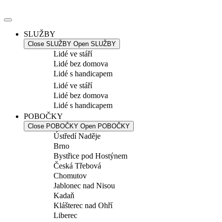
Přejít
k
obsahu
SLUŽBY
Close SLUŽBY
Open SLUŽBY
Lidé ve stáří
Lidé bez domova
Lidé s handicapem
Lidé ve stáří
Lidé bez domova
Lidé s handicapem
POBOČKY
Close POBOČKY
Open POBOČKY
Ústředí Naděje
Brno
Bystřice pod Hostýnem
Česká Třebová
Chomutov
Jablonec nad Nisou
Kadaň
Klášterec nad Ohří
Liberec