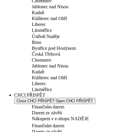
Chomutov
Jablonec nad Nisou
Kadaň
Klášterec nad Ohří
Liberec
Litoměřice
Ústředí Naděje
Brno
Bystřice pod Hostýnem
Česká Třebová
Chomutov
Jablonec nad Nisou
Kadaň
Klášterec nad Ohří
Liberec
Litoměřice
CHCI PŘISPĚT
Close CHCI PŘISPĚT
Open CHCI PŘISPĚT
Finančním darem
Darem ze závěti
Nákupem v e-shopu NADĚJE
Finančním darem
Darem ze závěti