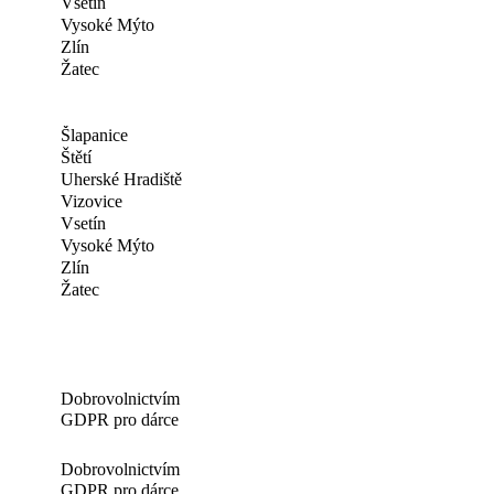
Vsetín
Vysoké Mýto
Zlín
Žatec
Šlapanice
Štětí
Uherské Hradiště
Vizovice
Vsetín
Vysoké Mýto
Zlín
Žatec
Dobrovolnictvím
GDPR pro dárce
Dobrovolnictvím
GDPR pro dárce