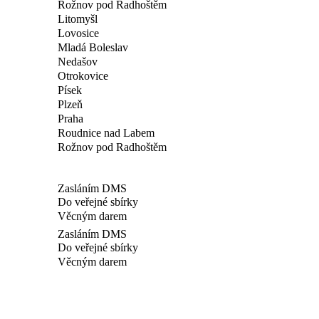
Rožnov pod Radhoštěm
Litomyšl
Lovosice
Mladá Boleslav
Nedašov
Otrokovice
Písek
Plzeň
Praha
Roudnice nad Labem
Rožnov pod Radhoštěm
Zasláním DMS
Do veřejné sbírky
Věcným darem
Zasláním DMS
Do veřejné sbírky
Věcným darem