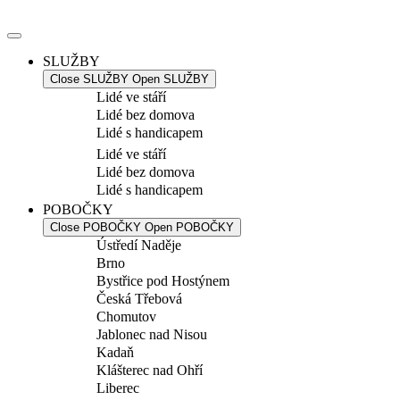
Přejít
k
obsahu
SLUŽBY
Close SLUŽBY
Open SLUŽBY
Lidé ve stáří
Lidé bez domova
Lidé s handicapem
Lidé ve stáří
Lidé bez domova
Lidé s handicapem
POBOČKY
Close POBOČKY
Open POBOČKY
Ústředí Naděje
Brno
Bystřice pod Hostýnem
Česká Třebová
Chomutov
Jablonec nad Nisou
Kadaň
Klášterec nad Ohří
Liberec