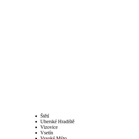
Štětí
Uherské Hradiště
Vizovice
Vsetín
Vysoké Mýto