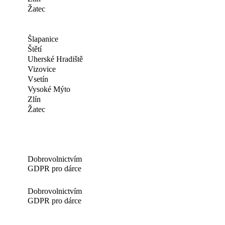
Žatec
Šlapanice
Štětí
Uherské Hradiště
Vizovice
Vsetín
Vysoké Mýto
Zlín
Žatec
Dobrovolnictvím
GDPR pro dárce
Dobrovolnictvím
GDPR pro dárce