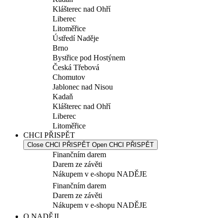
Klášterec nad Ohří
Liberec
Litoměřice
Ústředí Naděje
Brno
Bystřice pod Hostýnem
Česká Třebová
Chomutov
Jablonec nad Nisou
Kadaň
Klášterec nad Ohří
Liberec
Litoměřice
CHCI PŘISPĚT
Close CHCI PŘISPĚT
Open CHCI PŘISPĚT
Finančním darem
Darem ze závěti
Nákupem v e-shopu NADĚJE
Finančním darem
Darem ze závěti
Nákupem v e-shopu NADĚJE
O NADĚJI