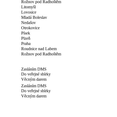
Rožnov pod Radhoštěm
Litomyšl
Lovosice
Mladá Boleslav
Nedašov
Otrokovice
Písek
Plzeň
Praha
Roudnice nad Labem
Rožnov pod Radhoštěm
Zasláním DMS
Do veřejné sbírky
Věcným darem
Zasláním DMS
Do veřejné sbírky
Věcným darem