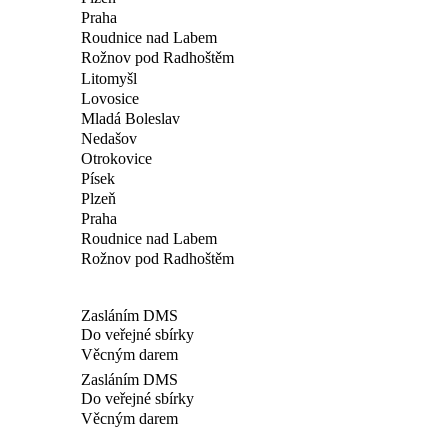
Praha
Roudnice nad Labem
Rožnov pod Radhoštěm
Litomyšl
Lovosice
Mladá Boleslav
Nedašov
Otrokovice
Písek
Plzeň
Praha
Roudnice nad Labem
Rožnov pod Radhoštěm
Zasláním DMS
Do veřejné sbírky
Věcným darem
Zasláním DMS
Do veřejné sbírky
Věcným darem