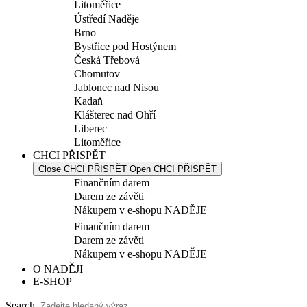
Litoměřice
Ústředí Naděje
Brno
Bystřice pod Hostýnem
Česká Třebová
Chomutov
Jablonec nad Nisou
Kadaň
Klášterec nad Ohří
Liberec
Litoměřice
CHCI PŘISPĚT
Close CHCI PŘISPĚT
Open CHCI PŘISPĚT
Finančním darem
Darem ze závěti
Nákupem v e-shopu NADĚJE
Finančním darem
Darem ze závěti
Nákupem v e-shopu NADĚJE
O NADĚJI
E-SHOP
Search