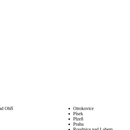
ad Ohří
Otrokovice
Písek
Plzeň
Praha
Roudnice nad Labem