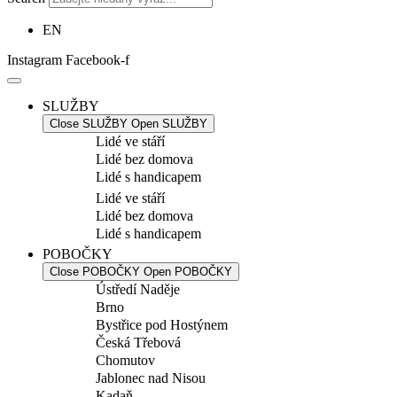
EN
Instagram
Facebook-f
SLUŽBY
Close SLUŽBY
Open SLUŽBY
Lidé ve stáří
Lidé bez domova
Lidé s handicapem
Lidé ve stáří
Lidé bez domova
Lidé s handicapem
POBOČKY
Close POBOČKY
Open POBOČKY
Ústředí Naděje
Brno
Bystřice pod Hostýnem
Česká Třebová
Chomutov
Jablonec nad Nisou
Kadaň