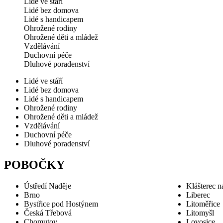
Lidé ve stáří
Lidé bez domova
Lidé s handicapem
Ohrožené rodiny
Ohrožené děti a mládež
Vzdělávání
Duchovní péče
Dluhové poradenství
Lidé ve stáří
Lidé bez domova
Lidé s handicapem
Ohrožené rodiny
Ohrožené děti a mládež
Vzdělávání
Duchovní péče
Dluhové poradenství
POBOČKY
Ústředí Naděje
Klášterec n
Brno
Liberec
Bystřice pod Hostýnem
Litoměřice
Česká Třebová
Litomyšl
Chomutov
Lovosice