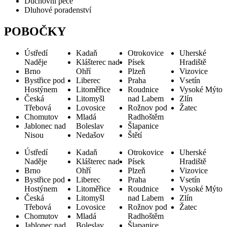
Duchovní péče
Dluhové poradenství
POBOČKY
Ústředí
Kadaň
Otrokovice
Uherské
Naděje
Klášterec nad
Písek
Hradiště
Brno
Ohří
Plzeň
Vizovice
Bystřice pod
Liberec
Praha
Vsetín
Hostýnem
Litoměřice
Roudnice
Vysoké Mýto
Česká
Litomyšl
nad Labem
Zlín
Třebová
Lovosice
Rožnov pod
Žatec
Chomutov
Mladá
Radhoštěm
Jablonec nad
Boleslav
Šlapanice
Nisou
Nedašov
Štětí
Ústředí
Kadaň
Otrokovice
Uherské
Naděje
Klášterec nad
Písek
Hradiště
Brno
Ohří
Plzeň
Vizovice
Bystřice pod
Liberec
Praha
Vsetín
Hostýnem
Litoměřice
Roudnice
Vysoké Mýto
Česká
Litomyšl
nad Labem
Zlín
Třebová
Lovosice
Rožnov pod
Žatec
Chomutov
Mladá
Radhoštěm
Jablonec nad
Boleslav
Šlapanice