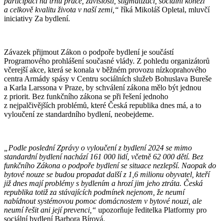
participaci na trhu práce, závislosti, stigmatizaci, sociální kohezi
a celkově kvalitu života v naší zemi,“
říká Mikoláš Opletal, mluvčí
iniciativy Za bydlení.
Závazek přijmout Zákon o podpoře bydlení je součástí
Programového prohlášení současné vlády. Z pohledu organizátorů
včerejší akce, která se konala v běžném provozu nízkoprahového
centra Armády spásy v Centru sociálních služeb Bohuslava Bureše
a Karla Larssona v Praze, by schválení zákona mělo být jednou
z priorit. Bez funkčního zákona se při řešení jednoho
z nejpalčivějších problémů, které Česká republika dnes má, a to
vyloučení ze standardního bydlení, neobejdeme.
„Podle poslední Zprávy o vyloučení z bydlení 2024 se mimo
standardní bydlení nachází 161 000 lidí, včetně 62 000 dětí. Bez
funkčního Zákona o podpoře bydlení se situace nezlepší. Naopak do
bytové nouze se budou propadat další z 1,6 milionu obyvatel, kteří
již dnes mají problémy s bydlením a hrozí jim jeho ztráta. Česká
republika totiž za stávajících podmínek nejenom, že neumí
nabídnout systémovou pomoc domácnostem v bytové nouzi, ale
neumí řešit ani její prevenci,“
upozorňuje ředitelka Platformy pro
sociální bydlení Barbora Bírová.