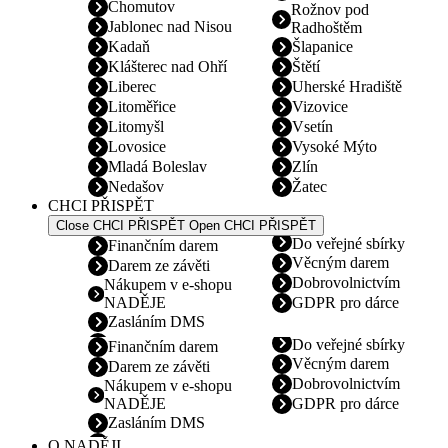
Chomutov
Rožnov pod
Jablonec nad Nisou
Radhoštěm
Kadaň
Šlapanice
Klášterec nad Ohří
Štětí
Liberec
Uherské Hradiště
Litoměřice
Vizovice
Litomyšl
Vsetín
Lovosice
Vysoké Mýto
Mladá Boleslav
Zlín
Nedašov
Žatec
CHCI PŘISPĚT
Close CHCI PŘISPĚT
Open CHCI PŘISPĚT
Do veřejné sbírky
Finančním darem
Věcným darem
Darem ze závěti
Dobrovolnictvím
Nákupem v e-shopu
NADĚJE
GDPR pro dárce
Zasláním DMS
Do veřejné sbírky
Finančním darem
Věcným darem
Darem ze závěti
Dobrovolnictvím
Nákupem v e-shopu
NADĚJE
GDPR pro dárce
Zasláním DMS
O NADĚJI