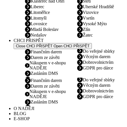
Klášterec nad Ohří
Štětí
Liberec
Uherské Hradiště
Litoměřice
Vizovice
Litomyšl
Vsetín
Lovosice
Vysoké Mýto
Mladá Boleslav
Zlín
Nedašov
Žatec
CHCI PŘISPĚT
Close CHCI PŘISPĚT
Open CHCI PŘISPĚT
Do veřejné sbírky
Finančním darem
Věcným darem
Darem ze závěti
Dobrovolnictvím
Nákupem v e-shopu
NADĚJE
GDPR pro dárce
Zasláním DMS
Do veřejné sbírky
Finančním darem
Věcným darem
Darem ze závěti
Dobrovolnictvím
Nákupem v e-shopu
NADĚJE
GDPR pro dárce
Zasláním DMS
O NADĚJI
BLOG
E-SHOP