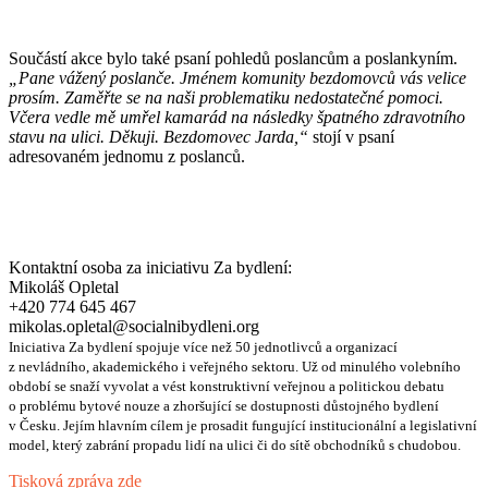
Součástí akce bylo také psaní pohledů poslancům a poslankyním.
„Pane vážený poslanče. Jménem komunity bezdomovců vás velice
prosím. Zaměřte se na naši problematiku nedostatečné pomoci.
Včera vedle mě umřel kamarád na následky špatného zdravotního
stavu na ulici. Děkuji. Bezdomovec Jarda,“
stojí v psaní
adresovaném jednomu z poslanců.
Kontaktní osoba za iniciativu Za bydlení:
Mikoláš Opletal
+420 774 645 467
mikolas.opletal@socialnibydleni.org
Iniciativa Za bydlení spojuje více než 50 jednotlivců a organizací
z nevládního, akademického i veřejného sektoru. Už od minulého volebního
období se snaží vyvolat a vést konstruktivní veřejnou a politickou debatu
o problému bytové nouze a zhoršující se dostupnosti důstojného bydlení
v Česku. Jejím hlavním cílem je prosadit fungující institucionální a legislativní
model, který zabrání propadu lidí na ulici či do sítě obchodníků s chudobou.
Tisková zpráva zde