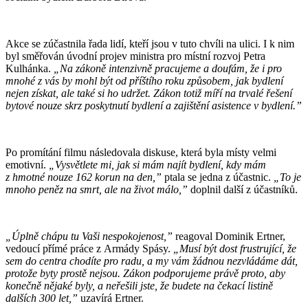
Akce se zúčastnila řada lidí, kteří jsou v tuto chvíli na ulici. I k nim
byl směřován úvodní projev ministra pro místní rozvoj Petra
Kulhánka.
„Na zákoně intenzivně pracujeme a doufám, že i pro
mnohé z vás by mohl být od příštího roku způsobem, jak bydlení
nejen získat, ale také si ho udržet. Zákon totiž míří na trvalé řešení
bytové nouze skrz poskytnutí bydlení a zajištění asistence v bydlení.”
Po promítání filmu následovala diskuse, která byla místy velmi
emotivní.
„Vysvětlete mi, jak si mám najít bydlení, kdy mám
z hmotné nouze 162 korun na den,”
ptala se jedna z účastnic.
„To je
mnoho peněz na smrt, ale na život málo,”
doplnil další z účastníků.
„Úplně chápu tu Vaši nespokojenost,”
reagoval Dominik Ertner,
vedoucí přímé práce z Armády Spásy.
„Musí být dost frustrující, že
sem do centra chodíte pro radu, a my vám žádnou nezvládáme dát,
protože byty prostě nejsou. Zákon podporujeme právě proto, aby
konečně nějaké byly, a neřešili jste, že budete na čekací listině
dalších 300 let,”
uzavírá Ertner.