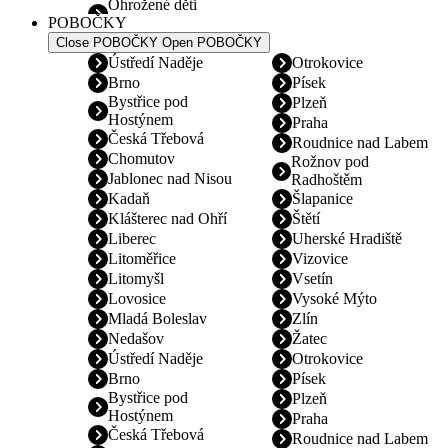
Ohrožené děti
POBOČKY
Close POBOČKY
Open POBOČKY
Ústředí Naděje
Otrokovice
Brno
Písek
Bystřice pod
Plzeň
Hostýnem
Praha
Česká Třebová
Roudnice nad Labem
Chomutov
Rožnov pod
Jablonec nad Nisou
Radhoštěm
Kadaň
Šlapanice
Klášterec nad Ohří
Štětí
Liberec
Uherské Hradiště
Litoměřice
Vizovice
Litomyšl
Vsetín
Lovosice
Vysoké Mýto
Mladá Boleslav
Zlín
Nedašov
Žatec
Ústředí Naděje
Otrokovice
Brno
Písek
Bystřice pod
Plzeň
Hostýnem
Praha
Česká Třebová
Roudnice nad Labem