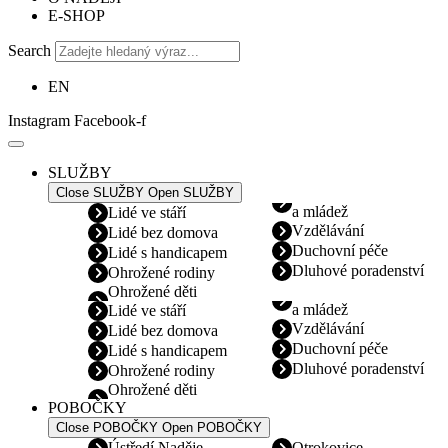
E-SHOP
Search
EN
Instagram
Facebook-f
SLUŽBY
Close SLUŽBY
Open SLUŽBY
a mládež
Lidé ve stáří
Vzdělávání
Lidé bez domova
Duchovní péče
Lidé s handicapem
Dluhové poradenství
Ohrožené rodiny
Ohrožené děti
a mládež
Lidé ve stáří
Vzdělávání
Lidé bez domova
Duchovní péče
Lidé s handicapem
Dluhové poradenství
Ohrožené rodiny
Ohrožené děti
POBOČKY
Close POBOČKY
Open POBOČKY
Ústředí Naděje
Otrokovice