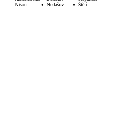
Nisou
Nedašov
Štětí