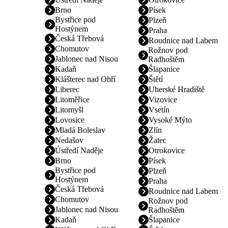
Brno
Písek
Bystřice pod
Plzeň
Hostýnem
Praha
Česká Třebová
Roudnice nad Labem
Chomutov
Rožnov pod
Jablonec nad Nisou
Radhoštěm
Kadaň
Šlapanice
Klášterec nad Ohří
Štětí
Liberec
Uherské Hradiště
Litoměřice
Vizovice
Litomyšl
Vsetín
Lovosice
Vysoké Mýto
Mladá Boleslav
Zlín
Nedašov
Žatec
Ústředí Naděje
Otrokovice
Brno
Písek
Bystřice pod
Plzeň
Hostýnem
Praha
Česká Třebová
Roudnice nad Labem
Chomutov
Rožnov pod
Jablonec nad Nisou
Radhoštěm
Kadaň
Šlapanice