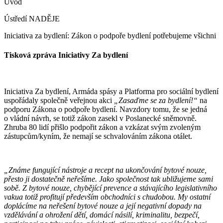
Úvod
Ústředí NADĚJE
Iniciativa za bydlení: Zákon o podpoře bydlení potřebujeme všichni
Tisková zpráva Iniciativy Za bydlení
Iniciativa Za bydlení, Armáda spásy a Platforma pro sociální bydlení
uspořádaly společně veřejnou akci
„Zasaďme se za bydlení!“
na
podporu Zákona o podpoře bydlení. Navzdory tomu, že se jedná
o vládní návrh, se totiž zákon zasekl v Poslanecké sněmovně.
Zhruba 80 lidí přišlo podpořit zákon a vzkázat svým zvoleným
zástupcům/kyním, že nemají se schvalováním zákona otálet.
„Známe fungující nástroje a recept na ukončování bytové nouze,
přesto ji dostatečně neřešíme. Jako společnost tak ubližujeme sami
sobě. Z bytové nouze, chybějící prevence a stávajícího legislativního
vakua totiž profitují především obchodníci s chudobou. My ostatní
doplácíme na neřešení bytové nouze a její negativní dopady na
vzdělávání a ohrožení dětí, domácí násilí, kriminalitu, bezpečí,