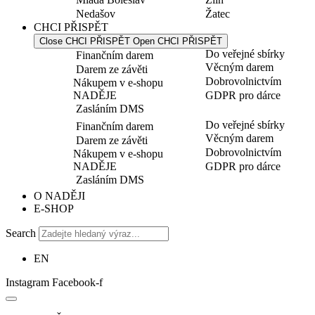
Nedašov
Žatec
CHCI PŘISPĚT
Close CHCI PŘISPĚT
Open CHCI PŘISPĚT
Do veřejné sbírky
Finančním darem
Věcným darem
Darem ze závěti
Dobrovolnictvím
Nákupem v e-shopu
NADĚJE
GDPR pro dárce
Zasláním DMS
Do veřejné sbírky
Finančním darem
Věcným darem
Darem ze závěti
Dobrovolnictvím
Nákupem v e-shopu
NADĚJE
GDPR pro dárce
Zasláním DMS
O NADĚJI
E-SHOP
Search
EN
Instagram
Facebook-f