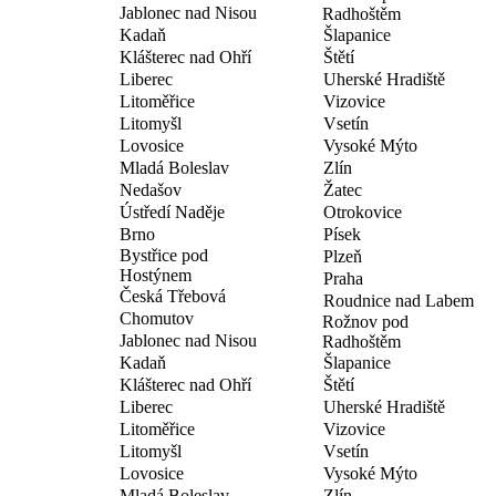
Jablonec nad Nisou
Radhoštěm
Kadaň
Šlapanice
Klášterec nad Ohří
Štětí
Liberec
Uherské Hradiště
Litoměřice
Vizovice
Litomyšl
Vsetín
Lovosice
Vysoké Mýto
Mladá Boleslav
Zlín
Nedašov
Žatec
Ústředí Naděje
Otrokovice
Brno
Písek
Bystřice pod
Plzeň
Hostýnem
Praha
Česká Třebová
Roudnice nad Labem
Chomutov
Rožnov pod
Jablonec nad Nisou
Radhoštěm
Kadaň
Šlapanice
Klášterec nad Ohří
Štětí
Liberec
Uherské Hradiště
Litoměřice
Vizovice
Litomyšl
Vsetín
Lovosice
Vysoké Mýto
Mladá Boleslav
Zlín