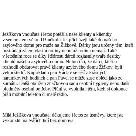
Ježíškova vnoučata i letos potěšila naše klienty a klientky
v seniorském věku. Už několik let přicházejí také do našeho
azylového domu pro muže na Žižkově. Dárky jsou určeny těm, kteří
postrádají zájem vlastní rodiny nebo už rodinu nemají. Také
v letošním roce se díky štědrosti dárců rozjasnily tváře desítky
klientů našeho azylového domu. Nutno říci, že dárci, kteří se
rozhodli obdarovat právě klienty azylového domu Žižkov, byli
velmi štědří. Kupříkladu pan Václav se těší z krásných
náramkových hodinek a pan Pavel se může zase obléci jako ze
žurnálu. Další obdrželi značkovou sadu osobní hygieny nebo další
předměty osobní potřeby. Přání se vyplnila i těm, kteří si dokonce
přáli mobilní telefon či malé rádio.
Milá Ježíškova vnoučata, děkujeme i letos za úsměvy, které jste
vykouzlili na tvářích lidí bez domova.