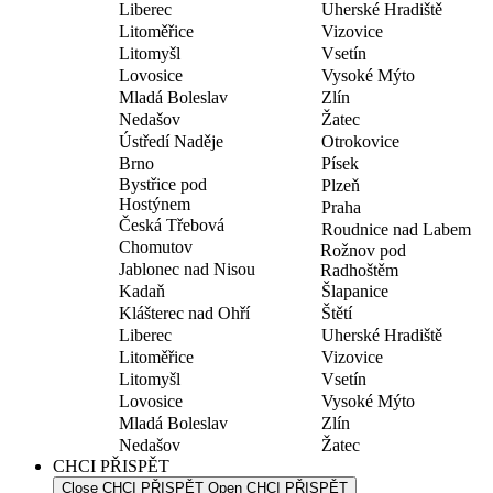
Liberec
Uherské Hradiště
Litoměřice
Vizovice
Litomyšl
Vsetín
Lovosice
Vysoké Mýto
Mladá Boleslav
Zlín
Nedašov
Žatec
Ústředí Naděje
Otrokovice
Brno
Písek
Bystřice pod
Plzeň
Hostýnem
Praha
Česká Třebová
Roudnice nad Labem
Chomutov
Rožnov pod
Jablonec nad Nisou
Radhoštěm
Kadaň
Šlapanice
Klášterec nad Ohří
Štětí
Liberec
Uherské Hradiště
Litoměřice
Vizovice
Litomyšl
Vsetín
Lovosice
Vysoké Mýto
Mladá Boleslav
Zlín
Nedašov
Žatec
CHCI PŘISPĚT
Close CHCI PŘISPĚT
Open CHCI PŘISPĚT