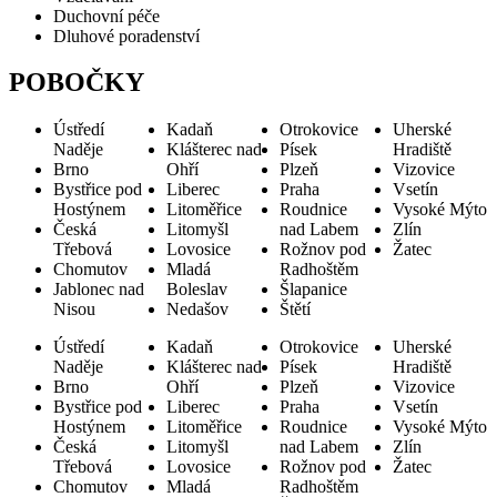
Duchovní péče
Dluhové poradenství
POBOČKY
Ústředí
Kadaň
Otrokovice
Uherské
Naděje
Klášterec nad
Písek
Hradiště
Brno
Ohří
Plzeň
Vizovice
Bystřice pod
Liberec
Praha
Vsetín
Hostýnem
Litoměřice
Roudnice
Vysoké Mýto
Česká
Litomyšl
nad Labem
Zlín
Třebová
Lovosice
Rožnov pod
Žatec
Chomutov
Mladá
Radhoštěm
Jablonec nad
Boleslav
Šlapanice
Nisou
Nedašov
Štětí
Ústředí
Kadaň
Otrokovice
Uherské
Naděje
Klášterec nad
Písek
Hradiště
Brno
Ohří
Plzeň
Vizovice
Bystřice pod
Liberec
Praha
Vsetín
Hostýnem
Litoměřice
Roudnice
Vysoké Mýto
Česká
Litomyšl
nad Labem
Zlín
Třebová
Lovosice
Rožnov pod
Žatec
Chomutov
Mladá
Radhoštěm