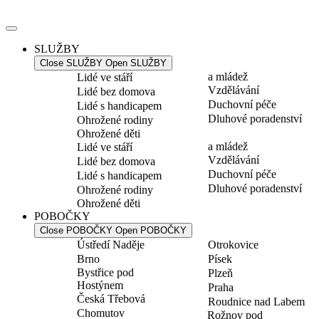
Přejít
k
obsahu
SLUŽBY
Close SLUŽBY
Open SLUŽBY
a mládež
Lidé ve stáří
Vzdělávání
Lidé bez domova
Duchovní péče
Lidé s handicapem
Dluhové poradenství
Ohrožené rodiny
Ohrožené děti
a mládež
Lidé ve stáří
Vzdělávání
Lidé bez domova
Duchovní péče
Lidé s handicapem
Dluhové poradenství
Ohrožené rodiny
Ohrožené děti
POBOČKY
Close POBOČKY
Open POBOČKY
Ústředí Naděje
Otrokovice
Brno
Písek
Bystřice pod
Plzeň
Hostýnem
Praha
Česká Třebová
Roudnice nad Labem
Chomutov
Rožnov pod