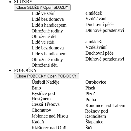
SLUŽBY
Close SLUŽBY
Open SLUŽBY
a mládež
Lidé ve stáří
Vzdělávání
Lidé bez domova
Duchovní péče
Lidé s handicapem
Dluhové poradenství
Ohrožené rodiny
Ohrožené děti
a mládež
Lidé ve stáří
Vzdělávání
Lidé bez domova
Duchovní péče
Lidé s handicapem
Dluhové poradenství
Ohrožené rodiny
Ohrožené děti
POBOČKY
Close POBOČKY
Open POBOČKY
Ústředí Naděje
Otrokovice
Brno
Písek
Bystřice pod
Plzeň
Hostýnem
Praha
Česká Třebová
Roudnice nad Labem
Chomutov
Rožnov pod
Jablonec nad Nisou
Radhoštěm
Kadaň
Šlapanice
Klášterec nad Ohří
Štětí