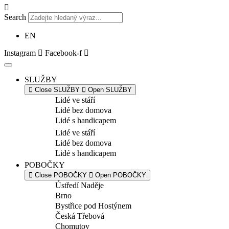
Search
EN
Instagram
Facebook-f
SLUŽBY
Close SLUŽBY
Open SLUŽBY
Lidé ve stáří
Lidé bez domova
Lidé s handicapem
Lidé ve stáří
Lidé bez domova
Lidé s handicapem
POBOČKY
Close POBOČKY
Open POBOČKY
Ústředí Naděje
Brno
Bystřice pod Hostýnem
Česká Třebová
Chomutov