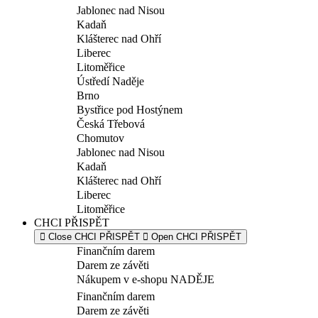
Jablonec nad Nisou
Kadaň
Klášterec nad Ohří
Liberec
Litoměřice
Ústředí Naděje
Brno
Bystřice pod Hostýnem
Česká Třebová
Chomutov
Jablonec nad Nisou
Kadaň
Klášterec nad Ohří
Liberec
Litoměřice
CHCI PŘISPĚT
Close CHCI PŘISPĚT
Open CHCI PŘISPĚT
Finančním darem
Darem ze závěti
Nákupem v e-shopu NADĚJE
Finančním darem
Darem ze závěti