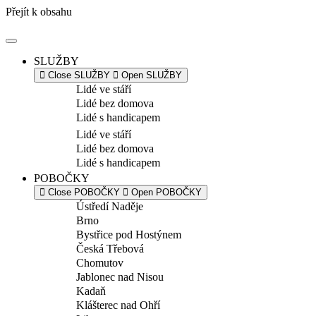
Přejít k obsahu
SLUŽBY
Close SLUŽBY
Open SLUŽBY
Lidé ve stáří
Lidé bez domova
Lidé s handicapem
Lidé ve stáří
Lidé bez domova
Lidé s handicapem
POBOČKY
Close POBOČKY
Open POBOČKY
Ústředí Naděje
Brno
Bystřice pod Hostýnem
Česká Třebová
Chomutov
Jablonec nad Nisou
Kadaň
Klášterec nad Ohří