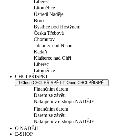
Liberec
Litoměřice
Ústředí Naděje
Brno
Bystřice pod Hostýnem
Česká Třebová
Chomutov
Jablonec nad Nisou
Kadaň
Klášterec nad Ohří
Liberec
Litoměřice
CHCI PŘISPĚT
Close CHCI PŘISPĚT
Open CHCI PŘISPĚT
Finančním darem
Darem ze závěti
Nákupem v e-shopu NADĚJE
Finančním darem
Darem ze závěti
Nákupem v e-shopu NADĚJE
O NADĚJI
E-SHOP