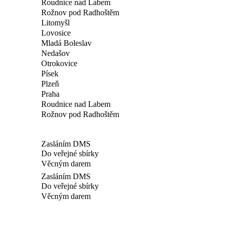
Roudnice nad Labem
Rožnov pod Radhoštěm
Litomyšl
Lovosice
Mladá Boleslav
Nedašov
Otrokovice
Písek
Plzeň
Praha
Roudnice nad Labem
Rožnov pod Radhoštěm
Zasláním DMS
Do veřejné sbírky
Věcným darem
Zasláním DMS
Do veřejné sbírky
Věcným darem