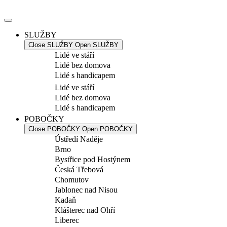
Přejít
k
obsahu
SLUŽBY
Close SLUŽBY
Open SLUŽBY
Lidé ve stáří
Lidé bez domova
Lidé s handicapem
Lidé ve stáří
Lidé bez domova
Lidé s handicapem
POBOČKY
Close POBOČKY
Open POBOČKY
Ústředí Naděje
Brno
Bystřice pod Hostýnem
Česká Třebová
Chomutov
Jablonec nad Nisou
Kadaň
Klášterec nad Ohří
Liberec