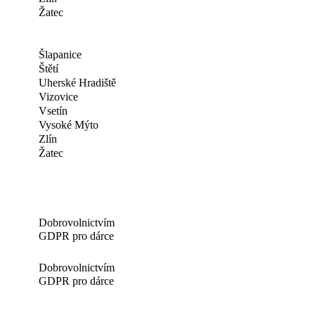
Žatec
Šlapanice
Štětí
Uherské Hradiště
Vizovice
Vsetín
Vysoké Mýto
Zlín
Žatec
Dobrovolnictvím
GDPR pro dárce
Dobrovolnictvím
GDPR pro dárce