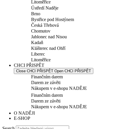
Litoměřice
Ústředí Naděje
Brno
Bystřice pod Hostýnem
Česká Třebová
Chomutov
Jablonec nad Nisou
Kadaň
Klášterec nad Ohří
Liberec
Litoměřice
CHCI PŘISPĚT
Close CHCI PŘISPĚT
Open CHCI PŘISPĚT
Finančním darem
Darem ze závěti
Nákupem v e-shopu NADĚJE
Finančním darem
Darem ze závěti
Nákupem v e-shopu NADĚJE
O NADĚJI
E-SHOP
Search