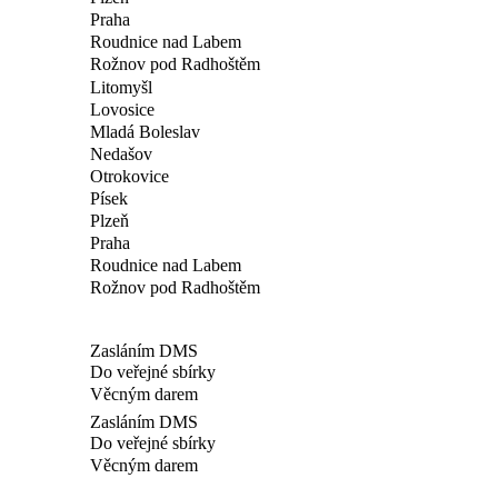
Praha
Roudnice nad Labem
Rožnov pod Radhoštěm
Litomyšl
Lovosice
Mladá Boleslav
Nedašov
Otrokovice
Písek
Plzeň
Praha
Roudnice nad Labem
Rožnov pod Radhoštěm
Zasláním DMS
Do veřejné sbírky
Věcným darem
Zasláním DMS
Do veřejné sbírky
Věcným darem