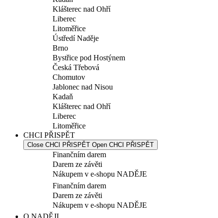
Klášterec nad Ohří
Liberec
Litoměřice
Ústředí Naděje
Brno
Bystřice pod Hostýnem
Česká Třebová
Chomutov
Jablonec nad Nisou
Kadaň
Klášterec nad Ohří
Liberec
Litoměřice
CHCI PŘISPĚT
Close CHCI PŘISPĚT
Open CHCI PŘISPĚT
Finančním darem
Darem ze závěti
Nákupem v e-shopu NADĚJE
Finančním darem
Darem ze závěti
Nákupem v e-shopu NADĚJE
O NADĚJI