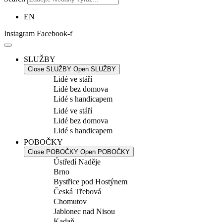
EN
Instagram
Facebook-f
SLUŽBY
Close SLUŽBY
Open SLUŽBY
Lidé ve stáří
Lidé bez domova
Lidé s handicapem
Lidé ve stáří
Lidé bez domova
Lidé s handicapem
POBOČKY
Close POBOČKY
Open POBOČKY
Ústředí Naděje
Brno
Bystřice pod Hostýnem
Česká Třebová
Chomutov
Jablonec nad Nisou
Kadaň