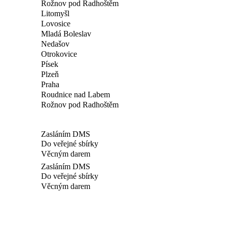
Rožnov pod Radhoštěm
Litomyšl
Lovosice
Mladá Boleslav
Nedašov
Otrokovice
Písek
Plzeň
Praha
Roudnice nad Labem
Rožnov pod Radhoštěm
Zasláním DMS
Do veřejné sbírky
Věcným darem
Zasláním DMS
Do veřejné sbírky
Věcným darem