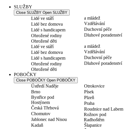
SLUŽBY
Close SLUŽBY
Open SLUŽBY
a mládež
Lidé ve stáří
Vzdělávání
Lidé bez domova
Duchovní péče
Lidé s handicapem
Dluhové poradenství
Ohrožené rodiny
Ohrožené děti
a mládež
Lidé ve stáří
Vzdělávání
Lidé bez domova
Duchovní péče
Lidé s handicapem
Dluhové poradenství
Ohrožené rodiny
Ohrožené děti
POBOČKY
Close POBOČKY
Open POBOČKY
Ústředí Naděje
Otrokovice
Brno
Písek
Bystřice pod
Plzeň
Hostýnem
Praha
Česká Třebová
Roudnice nad Labem
Chomutov
Rožnov pod
Jablonec nad Nisou
Radhoštěm
Kadaň
Šlapanice