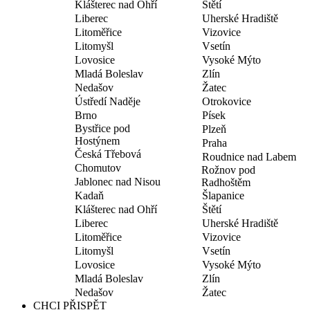
Klášterec nad Ohří
Štětí
Liberec
Uherské Hradiště
Litoměřice
Vizovice
Litomyšl
Vsetín
Lovosice
Vysoké Mýto
Mladá Boleslav
Zlín
Nedašov
Žatec
Ústředí Naděje
Otrokovice
Brno
Písek
Bystřice pod
Plzeň
Hostýnem
Praha
Česká Třebová
Roudnice nad Labem
Chomutov
Rožnov pod
Jablonec nad Nisou
Radhoštěm
Kadaň
Šlapanice
Klášterec nad Ohří
Štětí
Liberec
Uherské Hradiště
Litoměřice
Vizovice
Litomyšl
Vsetín
Lovosice
Vysoké Mýto
Mladá Boleslav
Zlín
Nedašov
Žatec
CHCI PŘISPĚT