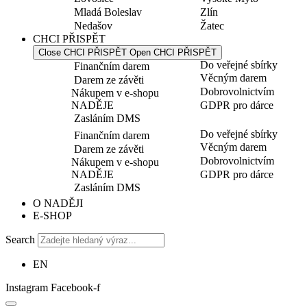
Mladá Boleslav
Zlín
Nedašov
Žatec
CHCI PŘISPĚT
Close CHCI PŘISPĚT
Open CHCI PŘISPĚT
Do veřejné sbírky
Finančním darem
Věcným darem
Darem ze závěti
Dobrovolnictvím
Nákupem v e-shopu
NADĚJE
GDPR pro dárce
Zasláním DMS
Do veřejné sbírky
Finančním darem
Věcným darem
Darem ze závěti
Dobrovolnictvím
Nákupem v e-shopu
NADĚJE
GDPR pro dárce
Zasláním DMS
O NADĚJI
E-SHOP
Search
EN
Instagram
Facebook-f