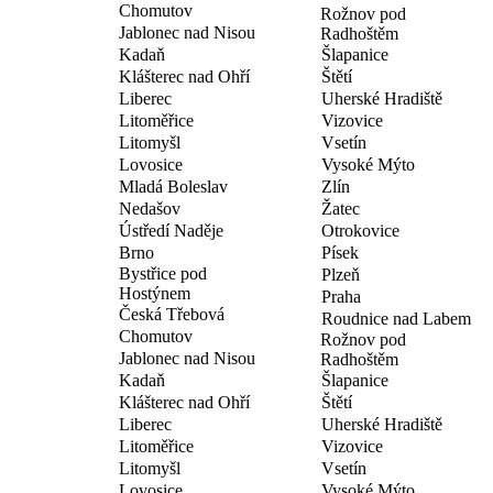
Chomutov
Rožnov pod
Jablonec nad Nisou
Radhoštěm
Kadaň
Šlapanice
Klášterec nad Ohří
Štětí
Liberec
Uherské Hradiště
Litoměřice
Vizovice
Litomyšl
Vsetín
Lovosice
Vysoké Mýto
Mladá Boleslav
Zlín
Nedašov
Žatec
Ústředí Naděje
Otrokovice
Brno
Písek
Bystřice pod
Plzeň
Hostýnem
Praha
Česká Třebová
Roudnice nad Labem
Chomutov
Rožnov pod
Jablonec nad Nisou
Radhoštěm
Kadaň
Šlapanice
Klášterec nad Ohří
Štětí
Liberec
Uherské Hradiště
Litoměřice
Vizovice
Litomyšl
Vsetín
Lovosice
Vysoké Mýto