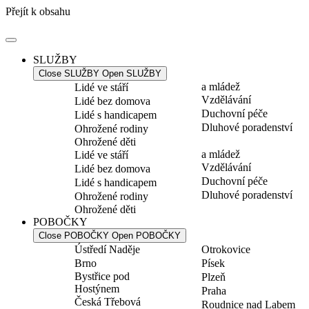
Přejít k obsahu
SLUŽBY
Close SLUŽBY
Open SLUŽBY
a mládež
Lidé ve stáří
Vzdělávání
Lidé bez domova
Duchovní péče
Lidé s handicapem
Dluhové poradenství
Ohrožené rodiny
Ohrožené děti
a mládež
Lidé ve stáří
Vzdělávání
Lidé bez domova
Duchovní péče
Lidé s handicapem
Dluhové poradenství
Ohrožené rodiny
Ohrožené děti
POBOČKY
Close POBOČKY
Open POBOČKY
Ústředí Naděje
Otrokovice
Brno
Písek
Bystřice pod
Plzeň
Hostýnem
Praha
Česká Třebová
Roudnice nad Labem