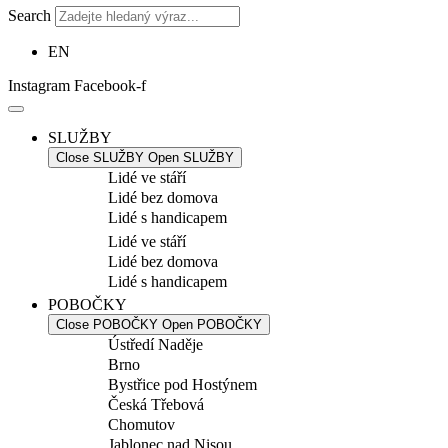
Search
EN
Instagram
Facebook-f
SLUŽBY
Close SLUŽBY
Open SLUŽBY
Lidé ve stáří
Lidé bez domova
Lidé s handicapem
Lidé ve stáří
Lidé bez domova
Lidé s handicapem
POBOČKY
Close POBOČKY
Open POBOČKY
Ústředí Naděje
Brno
Bystřice pod Hostýnem
Česká Třebová
Chomutov
Jablonec nad Nisou