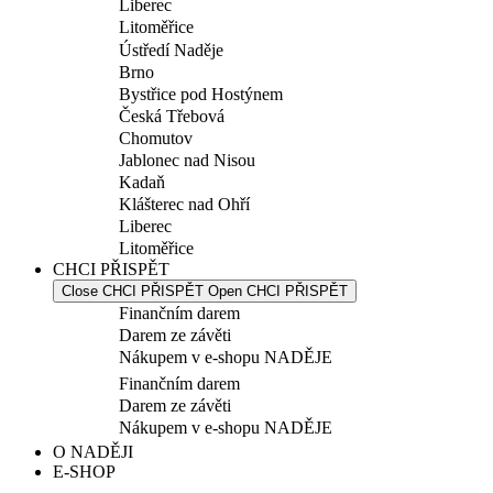
Liberec
Litoměřice
Ústředí Naděje
Brno
Bystřice pod Hostýnem
Česká Třebová
Chomutov
Jablonec nad Nisou
Kadaň
Klášterec nad Ohří
Liberec
Litoměřice
CHCI PŘISPĚT
Close CHCI PŘISPĚT
Open CHCI PŘISPĚT
Finančním darem
Darem ze závěti
Nákupem v e-shopu NADĚJE
Finančním darem
Darem ze závěti
Nákupem v e-shopu NADĚJE
O NADĚJI
E-SHOP