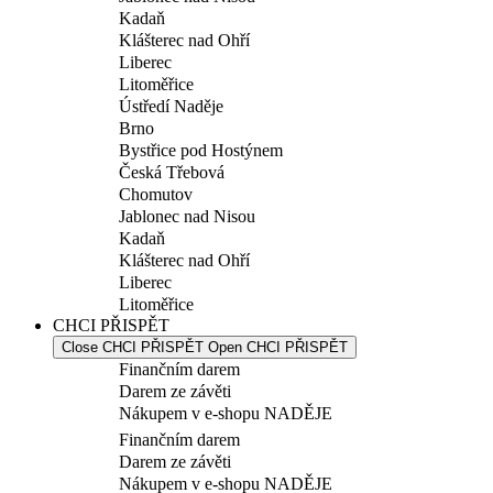
Kadaň
Klášterec nad Ohří
Liberec
Litoměřice
Ústředí Naděje
Brno
Bystřice pod Hostýnem
Česká Třebová
Chomutov
Jablonec nad Nisou
Kadaň
Klášterec nad Ohří
Liberec
Litoměřice
CHCI PŘISPĚT
Close CHCI PŘISPĚT
Open CHCI PŘISPĚT
Finančním darem
Darem ze závěti
Nákupem v e-shopu NADĚJE
Finančním darem
Darem ze závěti
Nákupem v e-shopu NADĚJE