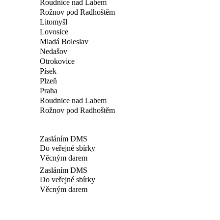
Roudnice nad Labem
Rožnov pod Radhoštěm
Litomyšl
Lovosice
Mladá Boleslav
Nedašov
Otrokovice
Písek
Plzeň
Praha
Roudnice nad Labem
Rožnov pod Radhoštěm
Zasláním DMS
Do veřejné sbírky
Věcným darem
Zasláním DMS
Do veřejné sbírky
Věcným darem