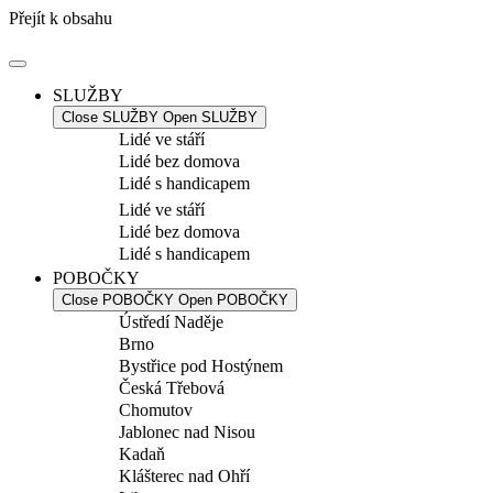
Přejít k obsahu
SLUŽBY
Close SLUŽBY
Open SLUŽBY
Lidé ve stáří
Lidé bez domova
Lidé s handicapem
Lidé ve stáří
Lidé bez domova
Lidé s handicapem
POBOČKY
Close POBOČKY
Open POBOČKY
Ústředí Naděje
Brno
Bystřice pod Hostýnem
Česká Třebová
Chomutov
Jablonec nad Nisou
Kadaň
Klášterec nad Ohří