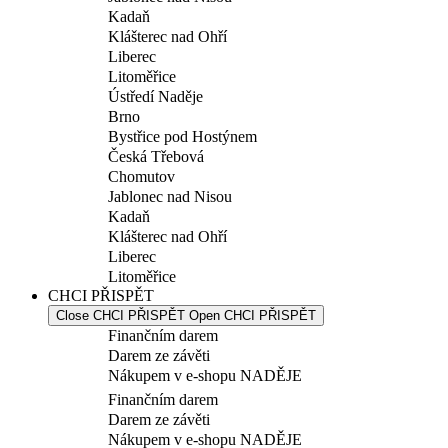
Kadaň
Klášterec nad Ohří
Liberec
Litoměřice
Ústředí Naděje
Brno
Bystřice pod Hostýnem
Česká Třebová
Chomutov
Jablonec nad Nisou
Kadaň
Klášterec nad Ohří
Liberec
Litoměřice
CHCI PŘISPĚT
Close CHCI PŘISPĚT
Open CHCI PŘISPĚT
Finančním darem
Darem ze závěti
Nákupem v e-shopu NADĚJE
Finančním darem
Darem ze závěti
Nákupem v e-shopu NADĚJE