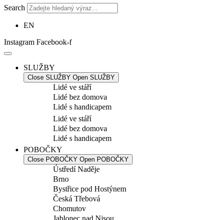
Search
EN
Instagram
Facebook-f
SLUŽBY
Close SLUŽBY
Open SLUŽBY
Lidé ve stáří
Lidé bez domova
Lidé s handicapem
Lidé ve stáří
Lidé bez domova
Lidé s handicapem
POBOČKY
Close POBOČKY
Open POBOČKY
Ústředí Naděje
Brno
Bystřice pod Hostýnem
Česká Třebová
Chomutov
Jablonec nad Nisou