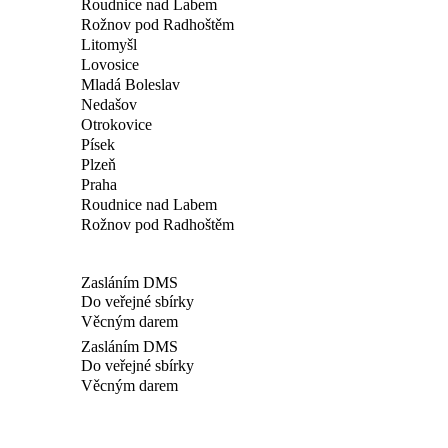
Roudnice nad Labem
Rožnov pod Radhoštěm
Litomyšl
Lovosice
Mladá Boleslav
Nedašov
Otrokovice
Písek
Plzeň
Praha
Roudnice nad Labem
Rožnov pod Radhoštěm
Zasláním DMS
Do veřejné sbírky
Věcným darem
Zasláním DMS
Do veřejné sbírky
Věcným darem