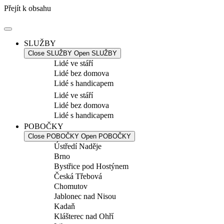
Přejít k obsahu
SLUŽBY
Close SLUŽBY
Open SLUŽBY
Lidé ve stáří
Lidé bez domova
Lidé s handicapem
Lidé ve stáří
Lidé bez domova
Lidé s handicapem
POBOČKY
Close POBOČKY
Open POBOČKY
Ústředí Naděje
Brno
Bystřice pod Hostýnem
Česká Třebová
Chomutov
Jablonec nad Nisou
Kadaň
Klášterec nad Ohří