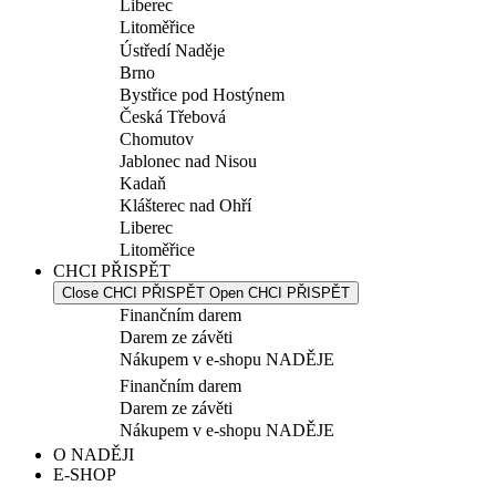
Liberec
Litoměřice
Ústředí Naděje
Brno
Bystřice pod Hostýnem
Česká Třebová
Chomutov
Jablonec nad Nisou
Kadaň
Klášterec nad Ohří
Liberec
Litoměřice
CHCI PŘISPĚT
Close CHCI PŘISPĚT
Open CHCI PŘISPĚT
Finančním darem
Darem ze závěti
Nákupem v e-shopu NADĚJE
Finančním darem
Darem ze závěti
Nákupem v e-shopu NADĚJE
O NADĚJI
E-SHOP