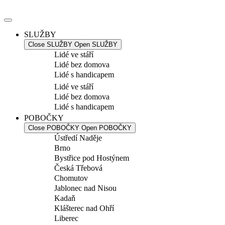
Přejít
k
obsahu
SLUŽBY
Close SLUŽBY
Open SLUŽBY
Lidé ve stáří
Lidé bez domova
Lidé s handicapem
Lidé ve stáří
Lidé bez domova
Lidé s handicapem
POBOČKY
Close POBOČKY
Open POBOČKY
Ústředí Naděje
Brno
Bystřice pod Hostýnem
Česká Třebová
Chomutov
Jablonec nad Nisou
Kadaň
Klášterec nad Ohří
Liberec