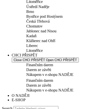
Litoměřice
Ústředí Naděje
Brno
Bystřice pod Hostýnem
Česká Třebová
Chomutov
Jablonec nad Nisou
Kadaň
Klášterec nad Ohří
Liberec
Litoměřice
CHCI PŘISPĚT
Close CHCI PŘISPĚT
Open CHCI PŘISPĚT
Finančním darem
Darem ze závěti
Nákupem v e-shopu NADĚJE
Finančním darem
Darem ze závěti
Nákupem v e-shopu NADĚJE
O NADĚJI
E-SHOP
Search