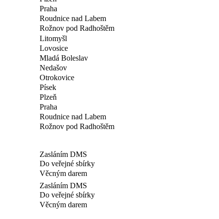
Praha
Roudnice nad Labem
Rožnov pod Radhoštěm
Litomyšl
Lovosice
Mladá Boleslav
Nedašov
Otrokovice
Písek
Plzeň
Praha
Roudnice nad Labem
Rožnov pod Radhoštěm
Zasláním DMS
Do veřejné sbírky
Věcným darem
Zasláním DMS
Do veřejné sbírky
Věcným darem