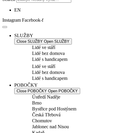
EN
Instagram
Facebook-f
SLUŽBY
Close SLUŽBY
Open SLUŽBY
Lidé ve stáří
Lidé bez domova
Lidé s handicapem
Lidé ve stáří
Lidé bez domova
Lidé s handicapem
POBOČKY
Close POBOČKY
Open POBOČKY
Ústředí Naděje
Brno
Bystřice pod Hostýnem
Česká Třebová
Chomutov
Jablonec nad Nisou
Kadaň