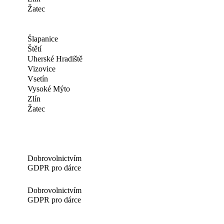
Žatec
Šlapanice
Štětí
Uherské Hradiště
Vizovice
Vsetín
Vysoké Mýto
Zlín
Žatec
Dobrovolnictvím
GDPR pro dárce
Dobrovolnictvím
GDPR pro dárce