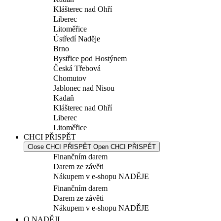
Klášterec nad Ohří
Liberec
Litoměřice
Ústředí Naděje
Brno
Bystřice pod Hostýnem
Česká Třebová
Chomutov
Jablonec nad Nisou
Kadaň
Klášterec nad Ohří
Liberec
Litoměřice
CHCI PŘISPĚT
Close CHCI PŘISPĚT
Open CHCI PŘISPĚT
Finančním darem
Darem ze závěti
Nákupem v e-shopu NADĚJE
Finančním darem
Darem ze závěti
Nákupem v e-shopu NADĚJE
O NADĚJI