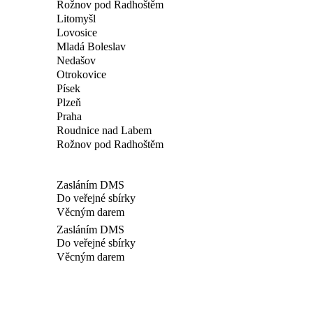
Rožnov pod Radhoštěm
Litomyšl
Lovosice
Mladá Boleslav
Nedašov
Otrokovice
Písek
Plzeň
Praha
Roudnice nad Labem
Rožnov pod Radhoštěm
Zasláním DMS
Do veřejné sbírky
Věcným darem
Zasláním DMS
Do veřejné sbírky
Věcným darem