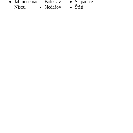
Jablonec nad
Boleslav
Šlapanice
Nisou
Nedašov
Štětí