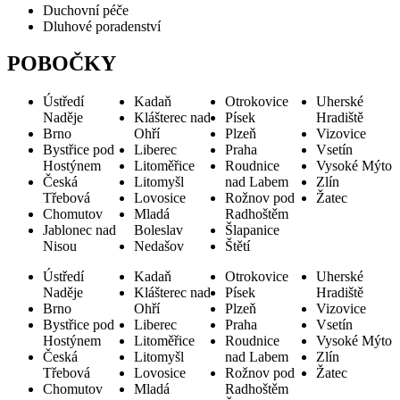
Duchovní péče
Dluhové poradenství
POBOČKY
Ústředí
Kadaň
Otrokovice
Uherské
Naděje
Klášterec nad
Písek
Hradiště
Brno
Ohří
Plzeň
Vizovice
Bystřice pod
Liberec
Praha
Vsetín
Hostýnem
Litoměřice
Roudnice
Vysoké Mýto
Česká
Litomyšl
nad Labem
Zlín
Třebová
Lovosice
Rožnov pod
Žatec
Chomutov
Mladá
Radhoštěm
Jablonec nad
Boleslav
Šlapanice
Nisou
Nedašov
Štětí
Ústředí
Kadaň
Otrokovice
Uherské
Naděje
Klášterec nad
Písek
Hradiště
Brno
Ohří
Plzeň
Vizovice
Bystřice pod
Liberec
Praha
Vsetín
Hostýnem
Litoměřice
Roudnice
Vysoké Mýto
Česká
Litomyšl
nad Labem
Zlín
Třebová
Lovosice
Rožnov pod
Žatec
Chomutov
Mladá
Radhoštěm