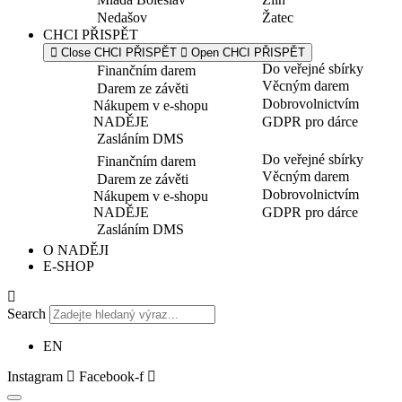
Nedašov
Žatec
CHCI PŘISPĚT
Close CHCI PŘISPĚT
Open CHCI PŘISPĚT
Do veřejné sbírky
Finančním darem
Věcným darem
Darem ze závěti
Dobrovolnictvím
Nákupem v e-shopu
NADĚJE
GDPR pro dárce
Zasláním DMS
Do veřejné sbírky
Finančním darem
Věcným darem
Darem ze závěti
Dobrovolnictvím
Nákupem v e-shopu
NADĚJE
GDPR pro dárce
Zasláním DMS
O NADĚJI
E-SHOP
Search
EN
Instagram
Facebook-f