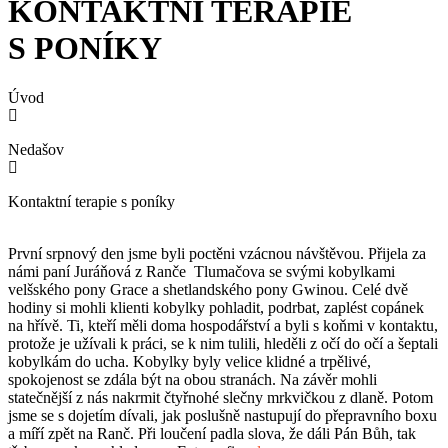
KONTAKTNÍ TERAPIE
S PONÍKY
Úvod
Nedašov
Kontaktní terapie s poníky
První srpnový den jsme byli poctěni vzácnou návštěvou. Přijela za
námi paní Juráňová z Ranče Tlumačova se svými kobylkami
velšského pony Grace a shetlandského pony Gwinou. Celé dvě
hodiny si mohli klienti kobylky pohladit, podrbat, zaplést copánek
na hřívě. Ti, kteří měli doma hospodářství a byli s koňmi v kontaktu,
protože je užívali k práci, se k nim tulili, hleděli z očí do očí a šeptali
kobylkám do ucha. Kobylky byly velice klidné a trpělivé,
spokojenost se zdála být na obou stranách. Na závěr mohli
statečnější z nás nakrmit čtyřnohé slečny mrkvičkou z dlaně. Potom
jsme se s dojetím dívali, jak poslušně nastupují do přepravního boxu
a míří zpět na Ranč. Při loučení padla slova, že dáli Pán Bůh, tak