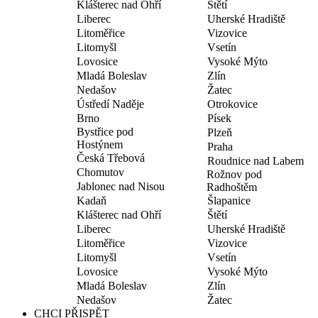
Klášterec nad Ohří
Štětí
Liberec
Uherské Hradiště
Litoměřice
Vizovice
Litomyšl
Vsetín
Lovosice
Vysoké Mýto
Mladá Boleslav
Zlín
Nedašov
Žatec
Ústředí Naděje
Otrokovice
Brno
Písek
Bystřice pod
Plzeň
Hostýnem
Praha
Česká Třebová
Roudnice nad Labem
Chomutov
Rožnov pod
Jablonec nad Nisou
Radhoštěm
Kadaň
Šlapanice
Klášterec nad Ohří
Štětí
Liberec
Uherské Hradiště
Litoměřice
Vizovice
Litomyšl
Vsetín
Lovosice
Vysoké Mýto
Mladá Boleslav
Zlín
Nedašov
Žatec
CHCI PŘISPĚT