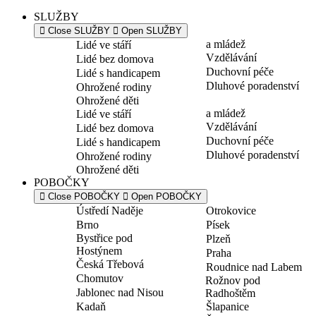
SLUŽBY
Close SLUŽBY
Open SLUŽBY
a mládež
Lidé ve stáří
Vzdělávání
Lidé bez domova
Duchovní péče
Lidé s handicapem
Dluhové poradenství
Ohrožené rodiny
Ohrožené děti
a mládež
Lidé ve stáří
Vzdělávání
Lidé bez domova
Duchovní péče
Lidé s handicapem
Dluhové poradenství
Ohrožené rodiny
Ohrožené děti
POBOČKY
Close POBOČKY
Open POBOČKY
Ústředí Naděje
Otrokovice
Brno
Písek
Bystřice pod
Plzeň
Hostýnem
Praha
Česká Třebová
Roudnice nad Labem
Chomutov
Rožnov pod
Jablonec nad Nisou
Radhoštěm
Kadaň
Šlapanice