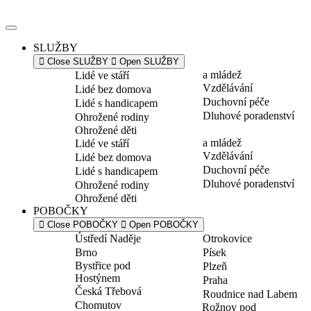
Přejít
k
obsahu
SLUŽBY
Close SLUŽBY
Open SLUŽBY
a mládež
Lidé ve stáří
Vzdělávání
Lidé bez domova
Duchovní péče
Lidé s handicapem
Dluhové poradenství
Ohrožené rodiny
Ohrožené děti
a mládež
Lidé ve stáří
Vzdělávání
Lidé bez domova
Duchovní péče
Lidé s handicapem
Dluhové poradenství
Ohrožené rodiny
Ohrožené děti
POBOČKY
Close POBOČKY
Open POBOČKY
Ústředí Naděje
Otrokovice
Brno
Písek
Bystřice pod
Plzeň
Hostýnem
Praha
Česká Třebová
Roudnice nad Labem
Chomutov
Rožnov pod