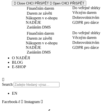
Close CHCI PŘISPĚT
Open CHCI PŘISPĚT
Do veřejné sbírky
Finančním darem
Věcným darem
Darem ze závěti
Dobrovolnictvím
Nákupem v e-shopu
NADĚJE
GDPR pro dárce
Zasláním DMS
Do veřejné sbírky
Finančním darem
Věcným darem
Darem ze závěti
Dobrovolnictvím
Nákupem v e-shopu
NADĚJE
GDPR pro dárce
Zasláním DMS
O NADĚJI
BLOG
E-SHOP
Search
EN
Facebook-f
Instagram