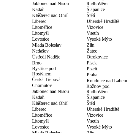
Jablonec nad Nisou
Radhoštěm
Kadaň
Šlapanice
Klášterec nad Ohří
Štětí
Liberec
Uherské Hradiště
Litoměřice
Vizovice
Litomyšl
Vsetín
Lovosice
Vysoké Mýto
Mladá Boleslav
Zlín
Nedašov
Žatec
Ústředí Naděje
Otrokovice
Brno
Písek
Bystřice pod
Plzeň
Hostýnem
Praha
Česká Třebová
Roudnice nad Labem
Chomutov
Rožnov pod
Jablonec nad Nisou
Radhoštěm
Kadaň
Šlapanice
Klášterec nad Ohří
Štětí
Liberec
Uherské Hradiště
Litoměřice
Vizovice
Litomyšl
Vsetín
Lovosice
Vysoké Mýto
Mladá Boleslav
Zlín