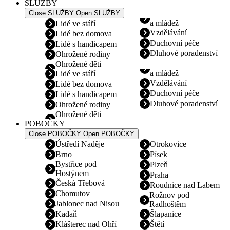
SLUŽBY
Close SLUŽBY
Open SLUŽBY
a mládež
Lidé ve stáří
Vzdělávání
Lidé bez domova
Duchovní péče
Lidé s handicapem
Dluhové poradenství
Ohrožené rodiny
Ohrožené děti
a mládež
Lidé ve stáří
Vzdělávání
Lidé bez domova
Duchovní péče
Lidé s handicapem
Dluhové poradenství
Ohrožené rodiny
Ohrožené děti
POBOČKY
Close POBOČKY
Open POBOČKY
Ústředí Naděje
Otrokovice
Brno
Písek
Bystřice pod
Plzeň
Hostýnem
Praha
Česká Třebová
Roudnice nad Labem
Chomutov
Rožnov pod
Jablonec nad Nisou
Radhoštěm
Kadaň
Šlapanice
Klášterec nad Ohří
Štětí