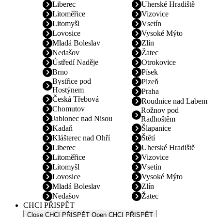
Liberec
Uherské Hradiště
Litoměřice
Vizovice
Litomyšl
Vsetín
Lovosice
Vysoké Mýto
Mladá Boleslav
Zlín
Nedašov
Žatec
Ústředí Naděje
Otrokovice
Brno
Písek
Bystřice pod
Plzeň
Hostýnem
Praha
Česká Třebová
Roudnice nad Labem
Chomutov
Rožnov pod
Jablonec nad Nisou
Radhoštěm
Kadaň
Šlapanice
Klášterec nad Ohří
Štětí
Liberec
Uherské Hradiště
Litoměřice
Vizovice
Litomyšl
Vsetín
Lovosice
Vysoké Mýto
Mladá Boleslav
Zlín
Nedašov
Žatec
CHCI PŘISPĚT
Close CHCI PŘISPĚT
Open CHCI PŘISPĚT