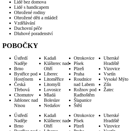
Lidé bez domova
Lidé s handicapem
Ohrožené rodiny
Ohrožené děti a mládež
Vzdělávání
Duchovní péče
Dluhové poradenství
POBOČKY
Ústředí
Kadaň
Otrokovice
Uherské
Naděje
Klášterec nad
Písek
Hradiště
Brno
Ohří
Plzeň
Vizovice
Bystřice pod
Liberec
Praha
Vsetín
Hostýnem
Litoměřice
Roudnice
Vysoké Mýto
Česká
Litomyšl
nad Labem
Zlín
Třebová
Lovosice
Rožnov pod
Žatec
Chomutov
Mladá
Radhoštěm
Jablonec nad
Boleslav
Šlapanice
Nisou
Nedašov
Štětí
Ústředí
Kadaň
Otrokovice
Uherské
Naděje
Klášterec nad
Písek
Hradiště
Brno
Ohří
Plzeň
Vizovice