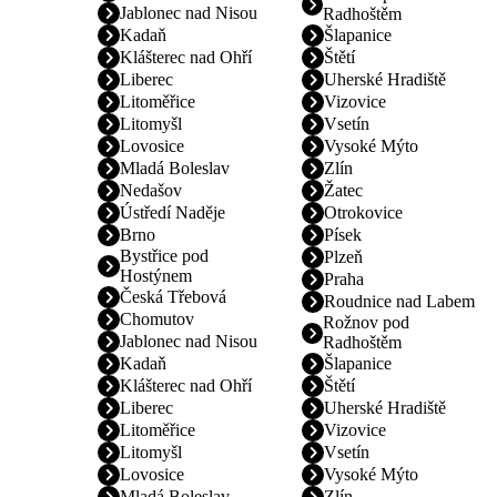
Jablonec nad Nisou
Radhoštěm
Kadaň
Šlapanice
Klášterec nad Ohří
Štětí
Liberec
Uherské Hradiště
Litoměřice
Vizovice
Litomyšl
Vsetín
Lovosice
Vysoké Mýto
Mladá Boleslav
Zlín
Nedašov
Žatec
Ústředí Naděje
Otrokovice
Brno
Písek
Bystřice pod
Plzeň
Hostýnem
Praha
Česká Třebová
Roudnice nad Labem
Chomutov
Rožnov pod
Jablonec nad Nisou
Radhoštěm
Kadaň
Šlapanice
Klášterec nad Ohří
Štětí
Liberec
Uherské Hradiště
Litoměřice
Vizovice
Litomyšl
Vsetín
Lovosice
Vysoké Mýto
Mladá Boleslav
Zlín