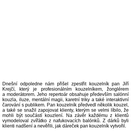
Dnešní odpoledne nám přišel zpestřit kouzelník pan Jiří
Krejčí, který je profesionálním kouzelníkem, žonglérem
a moderátorem. Jeho repertoár obsahuje především salónní
kouzla, iluze, mentální magii, karetní triky a také interaktivní
čarování s publikem. Pan kouzelník předvedl několik kouzel,
a také se snažil zapojovat klienty, kterým se velmi líbilo, že
mohli být součástí kouzlení. Na závěr každému z klientů
vymodeloval zvířátko z nafukovacích balónků. Z dárků byli
klienti nadšení a nevěřili, jak dáreček pan kouzelník vytvořil.