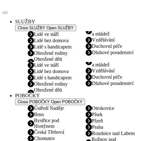
Přejít
k
obsahu
SLUŽBY
Close SLUŽBY
Open SLUŽBY
a mládež
Lidé ve stáří
Vzdělávání
Lidé bez domova
Duchovní péče
Lidé s handicapem
Dluhové poradenství
Ohrožené rodiny
Ohrožené děti
a mládež
Lidé ve stáří
Vzdělávání
Lidé bez domova
Duchovní péče
Lidé s handicapem
Dluhové poradenství
Ohrožené rodiny
Ohrožené děti
POBOČKY
Close POBOČKY
Open POBOČKY
Ústředí Naděje
Otrokovice
Brno
Písek
Bystřice pod
Plzeň
Hostýnem
Praha
Česká Třebová
Roudnice nad Labem
Chomutov
Rožnov pod