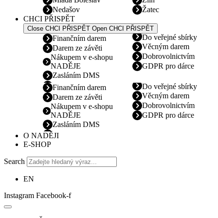
Nedašov
Žatec
CHCI PŘISPĚT
Close CHCI PŘISPĚT
Open CHCI PŘISPĚT
Do veřejné sbírky
Finančním darem
Věcným darem
Darem ze závěti
Dobrovolnictvím
Nákupem v e-shopu
NADĚJE
GDPR pro dárce
Zasláním DMS
Do veřejné sbírky
Finančním darem
Věcným darem
Darem ze závěti
Dobrovolnictvím
Nákupem v e-shopu
NADĚJE
GDPR pro dárce
Zasláním DMS
O NADĚJI
E-SHOP
Search
EN
Instagram
Facebook-f