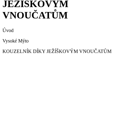
JEŽÍŠKOVÝM
VNOUČATŮM
Úvod
Vysoké Mýto
KOUZELNÍK DÍKY JEŽÍŠKOVÝM VNOUČATŮM