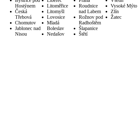
Bystřice pod
Liberec
Praha
Vsetín
Hostýnem
Litoměřice
Roudnice
Vysoké Mýto
Česká
Litomyšl
nad Labem
Zlín
Třebová
Lovosice
Rožnov pod
Žatec
Chomutov
Mladá
Radhoštěm
Jablonec nad
Boleslav
Šlapanice
Nisou
Nedašov
Štětí