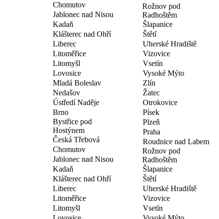
Chomutov
Rožnov pod
Jablonec nad Nisou
Radhoštěm
Kadaň
Šlapanice
Klášterec nad Ohří
Štětí
Liberec
Uherské Hradiště
Litoměřice
Vizovice
Litomyšl
Vsetín
Lovosice
Vysoké Mýto
Mladá Boleslav
Zlín
Nedašov
Žatec
Ústředí Naděje
Otrokovice
Brno
Písek
Bystřice pod
Plzeň
Hostýnem
Praha
Česká Třebová
Roudnice nad Labem
Chomutov
Rožnov pod
Jablonec nad Nisou
Radhoštěm
Kadaň
Šlapanice
Klášterec nad Ohří
Štětí
Liberec
Uherské Hradiště
Litoměřice
Vizovice
Litomyšl
Vsetín
Lovosice
Vysoké Mýto