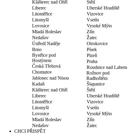
Klášterec nad Ohří
Štětí
Liberec
Uherské Hradiště
Litoměřice
Vizovice
Litomyšl
Vsetín
Lovosice
Vysoké Mýto
Mladá Boleslav
Zlín
Nedašov
Žatec
Ústředí Naděje
Otrokovice
Brno
Písek
Bystřice pod
Plzeň
Hostýnem
Praha
Česká Třebová
Roudnice nad Labem
Chomutov
Rožnov pod
Jablonec nad Nisou
Radhoštěm
Kadaň
Šlapanice
Klášterec nad Ohří
Štětí
Liberec
Uherské Hradiště
Litoměřice
Vizovice
Litomyšl
Vsetín
Lovosice
Vysoké Mýto
Mladá Boleslav
Zlín
Nedašov
Žatec
CHCI PŘISPĚT