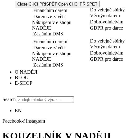
Close CHCI PŘISPĚT
Open CHCI PŘISPĚT
Do veřejné sbírky
Finančním darem
Věcným darem
Darem ze závěti
Dobrovolnictvím
Nákupem v e-shopu
NADĚJE
GDPR pro dárce
Zasláním DMS
Do veřejné sbírky
Finančním darem
Věcným darem
Darem ze závěti
Dobrovolnictvím
Nákupem v e-shopu
NADĚJE
GDPR pro dárce
Zasláním DMS
O NADĚJI
BLOG
E-SHOP
Search
EN
Facebook-f
Instagram
KOUZELNÍK V NADĚJI