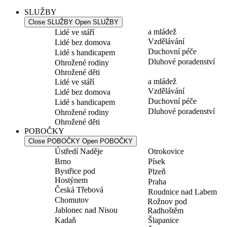
SLUŽBY
Close SLUŽBY
Open SLUŽBY
a mládež
Lidé ve stáří
Vzdělávání
Lidé bez domova
Duchovní péče
Lidé s handicapem
Dluhové poradenství
Ohrožené rodiny
Ohrožené děti
a mládež
Lidé ve stáří
Vzdělávání
Lidé bez domova
Duchovní péče
Lidé s handicapem
Dluhové poradenství
Ohrožené rodiny
Ohrožené děti
POBOČKY
Close POBOČKY
Open POBOČKY
Ústředí Naděje
Otrokovice
Brno
Písek
Bystřice pod
Plzeň
Hostýnem
Praha
Česká Třebová
Roudnice nad Labem
Chomutov
Rožnov pod
Jablonec nad Nisou
Radhoštěm
Kadaň
Šlapanice