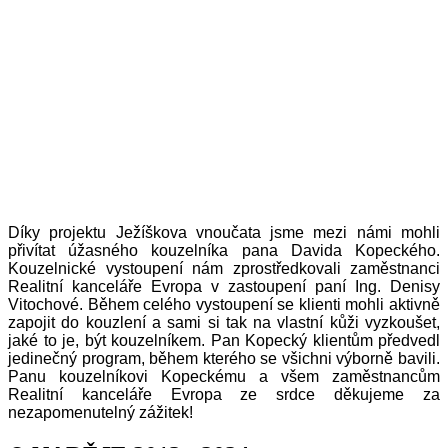
Díky projektu Ježíškova vnoučata jsme mezi námi mohli
přivítat úžasného kouzelníka pana Davida Kopeckého.
Kouzelnické vystoupení nám zprostředkovali zaměstnanci
Realitní kanceláře Evropa v zastoupení paní Ing. Denisy
Vitochové. Během celého vystoupení se klienti mohli aktivně
zapojit do kouzlení a sami si tak na vlastní kůži vyzkoušet,
jaké to je, být kouzelníkem. Pan Kopecký klientům předvedl
jedinečný program, během kterého se všichni výborně bavili.
Panu kouzelníkovi Kopeckému a všem zaměstnancům
Realitní kanceláře Evropa ze srdce děkujeme za
nezapomenutelný zážitek!