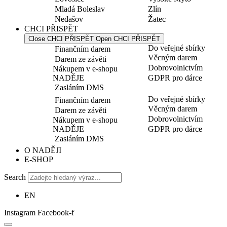
Mladá Boleslav
Zlín
Nedašov
Žatec
CHCI PŘISPĚT
Close CHCI PŘISPĚT
Open CHCI PŘISPĚT
Do veřejné sbírky
Finančním darem
Věcným darem
Darem ze závěti
Dobrovolnictvím
Nákupem v e-shopu
NADĚJE
GDPR pro dárce
Zasláním DMS
Do veřejné sbírky
Finančním darem
Věcným darem
Darem ze závěti
Dobrovolnictvím
Nákupem v e-shopu
NADĚJE
GDPR pro dárce
Zasláním DMS
O NADĚJI
E-SHOP
Search
EN
Instagram
Facebook-f