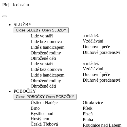
Přejít k obsahu
SLUŽBY
Close SLUŽBY
Open SLUŽBY
a mládež
Lidé ve stáří
Vzdělávání
Lidé bez domova
Duchovní péče
Lidé s handicapem
Dluhové poradenství
Ohrožené rodiny
Ohrožené děti
a mládež
Lidé ve stáří
Vzdělávání
Lidé bez domova
Duchovní péče
Lidé s handicapem
Dluhové poradenství
Ohrožené rodiny
Ohrožené děti
POBOČKY
Close POBOČKY
Open POBOČKY
Ústředí Naděje
Otrokovice
Brno
Písek
Bystřice pod
Plzeň
Hostýnem
Praha
Česká Třebová
Roudnice nad Labem