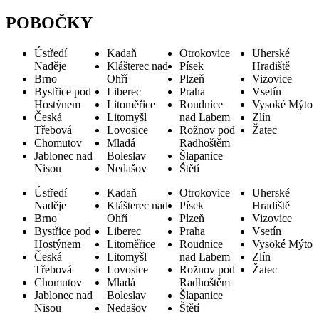
POBOČKY
Ústředí
Kadaň
Otrokovice
Uherské
Naděje
Klášterec nad
Písek
Hradiště
Brno
Ohří
Plzeň
Vizovice
Bystřice pod
Liberec
Praha
Vsetín
Hostýnem
Litoměřice
Roudnice
Vysoké Mýto
Česká
Litomyšl
nad Labem
Zlín
Třebová
Lovosice
Rožnov pod
Žatec
Chomutov
Mladá
Radhoštěm
Jablonec nad
Boleslav
Šlapanice
Nisou
Nedašov
Štětí
Ústředí
Kadaň
Otrokovice
Uherské
Naděje
Klášterec nad
Písek
Hradiště
Brno
Ohří
Plzeň
Vizovice
Bystřice pod
Liberec
Praha
Vsetín
Hostýnem
Litoměřice
Roudnice
Vysoké Mýto
Česká
Litomyšl
nad Labem
Zlín
Třebová
Lovosice
Rožnov pod
Žatec
Chomutov
Mladá
Radhoštěm
Jablonec nad
Boleslav
Šlapanice
Nisou
Nedašov
Štětí