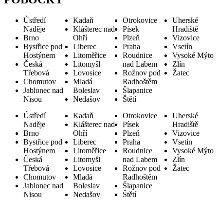
Ústředí
Kadaň
Otrokovice
Uherské
Naděje
Klášterec nad
Písek
Hradiště
Brno
Ohří
Plzeň
Vizovice
Bystřice pod
Liberec
Praha
Vsetín
Hostýnem
Litoměřice
Roudnice
Vysoké Mýto
Česká
Litomyšl
nad Labem
Zlín
Třebová
Lovosice
Rožnov pod
Žatec
Chomutov
Mladá
Radhoštěm
Jablonec nad
Boleslav
Šlapanice
Nisou
Nedašov
Štětí
Ústředí
Kadaň
Otrokovice
Uherské
Naděje
Klášterec nad
Písek
Hradiště
Brno
Ohří
Plzeň
Vizovice
Bystřice pod
Liberec
Praha
Vsetín
Hostýnem
Litoměřice
Roudnice
Vysoké Mýto
Česká
Litomyšl
nad Labem
Zlín
Třebová
Lovosice
Rožnov pod
Žatec
Chomutov
Mladá
Radhoštěm
Jablonec nad
Boleslav
Šlapanice
Nisou
Nedašov
Štětí