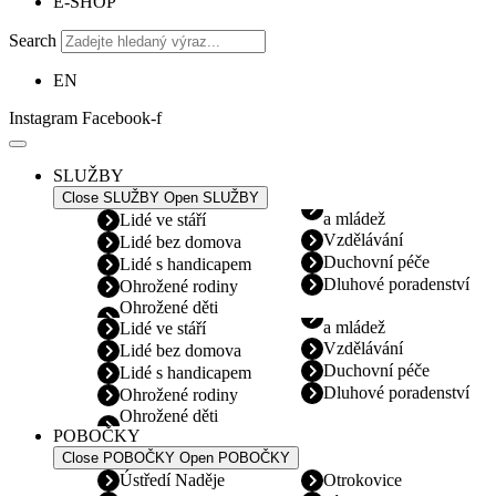
E-SHOP
Search
EN
Instagram
Facebook-f
SLUŽBY
Close SLUŽBY
Open SLUŽBY
a mládež
Lidé ve stáří
Vzdělávání
Lidé bez domova
Duchovní péče
Lidé s handicapem
Dluhové poradenství
Ohrožené rodiny
Ohrožené děti
a mládež
Lidé ve stáří
Vzdělávání
Lidé bez domova
Duchovní péče
Lidé s handicapem
Dluhové poradenství
Ohrožené rodiny
Ohrožené děti
POBOČKY
Close POBOČKY
Open POBOČKY
Ústředí Naděje
Otrokovice