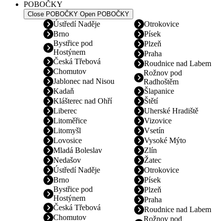
POBOČKY
Close POBOČKY
Open POBOČKY
Ústředí Naděje
Otrokovice
Brno
Písek
Bystřice pod
Plzeň
Hostýnem
Praha
Česká Třebová
Roudnice nad Labem
Chomutov
Rožnov pod
Jablonec nad Nisou
Radhoštěm
Kadaň
Šlapanice
Klášterec nad Ohří
Štětí
Liberec
Uherské Hradiště
Litoměřice
Vizovice
Litomyšl
Vsetín
Lovosice
Vysoké Mýto
Mladá Boleslav
Zlín
Nedašov
Žatec
Ústředí Naděje
Otrokovice
Brno
Písek
Bystřice pod
Plzeň
Hostýnem
Praha
Česká Třebová
Roudnice nad Labem
Chomutov
Rožnov pod