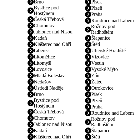
Brno
Písek
Bystřice pod
Plzeň
Hostýnem
Praha
Česká Třebová
Roudnice nad Labem
Chomutov
Rožnov pod
Jablonec nad Nisou
Radhoštěm
Kadaň
Šlapanice
Klášterec nad Ohří
Štětí
Liberec
Uherské Hradiště
Litoměřice
Vizovice
Litomyšl
Vsetín
Lovosice
Vysoké Mýto
Mladá Boleslav
Zlín
Nedašov
Žatec
Ústředí Naděje
Otrokovice
Brno
Písek
Bystřice pod
Plzeň
Hostýnem
Praha
Česká Třebová
Roudnice nad Labem
Chomutov
Rožnov pod
Jablonec nad Nisou
Radhoštěm
Kadaň
Šlapanice
Klášterec nad Ohří
Štětí