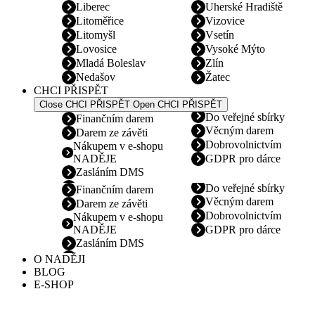
Liberec
Uherské Hradiště
Litoměřice
Vizovice
Litomyšl
Vsetín
Lovosice
Vysoké Mýto
Mladá Boleslav
Zlín
Nedašov
Žatec
CHCI PŘISPĚT
Close CHCI PŘISPĚT
Open CHCI PŘISPĚT
Do veřejné sbírky
Finančním darem
Věcným darem
Darem ze závěti
Dobrovolnictvím
Nákupem v e-shopu
NADĚJE
GDPR pro dárce
Zasláním DMS
Do veřejné sbírky
Finančním darem
Věcným darem
Darem ze závěti
Dobrovolnictvím
Nákupem v e-shopu
NADĚJE
GDPR pro dárce
Zasláním DMS
O NADĚJI
BLOG
E-SHOP