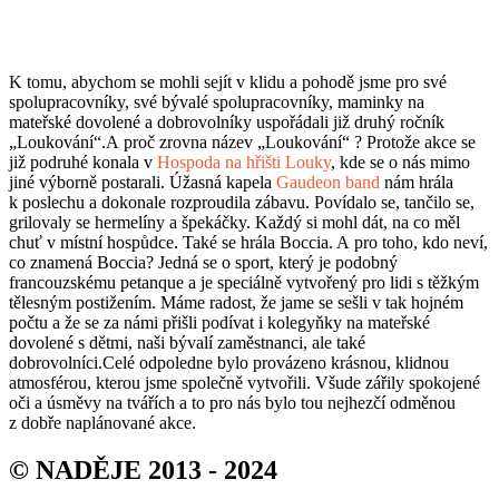
K tomu, abychom se mohli sejít v klidu a pohodě jsme pro své
spolupracovníky, své bývalé spolupracovníky, maminky na
mateřské dovolené a dobrovolníky uspořádali již druhý ročník
„Loukování“.A proč zrovna název „Loukování“ ? Protože akce se
již podruhé konala v
Hospoda na hřišti Louky
, kde se o nás mimo
jiné výborně postarali. Úžasná kapela
Gaudeon band
nám hrála
k poslechu a dokonale rozproudila zábavu. Povídalo se, tančilo se,
grilovaly se hermelíny a špekáčky. Každý si mohl dát, na co měl
chuť v místní hospůdce. Také se hrála Boccia. A pro toho, kdo neví,
co znamená Boccia? Jedná se o sport, který je podobný
francouzskému petanque a je speciálně vytvořený pro lidi s těžkým
tělesným postižením. Máme radost, že jame se sešli v tak hojném
počtu a že se za námi přišli podívat i kolegyňky na mateřské
dovolené s dětmi, naši bývalí zaměstnanci, ale také
dobrovolníci.Celé odpoledne bylo provázeno krásnou, klidnou
atmosférou, kterou jsme společně vytvořili. Všude zářily spokojené
oči a úsměvy na tvářích a to pro nás bylo tou nejhezčí odměnou
z dobře naplánované akce.
© NADĚJE 2013 - 2024