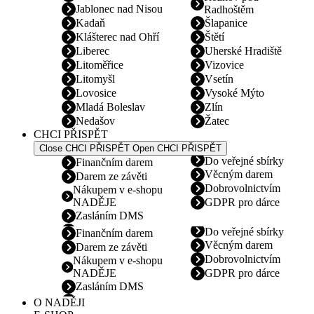
Jablonec nad Nisou
Radhoštěm
Kadaň
Šlapanice
Klášterec nad Ohří
Štětí
Liberec
Uherské Hradiště
Litoměřice
Vizovice
Litomyšl
Vsetín
Lovosice
Vysoké Mýto
Mladá Boleslav
Zlín
Nedašov
Žatec
CHCI PŘISPĚT
Close CHCI PŘISPĚT
Open CHCI PŘISPĚT
Do veřejné sbírky
Finančním darem
Věcným darem
Darem ze závěti
Dobrovolnictvím
Nákupem v e-shopu
NADĚJE
GDPR pro dárce
Zasláním DMS
Do veřejné sbírky
Finančním darem
Věcným darem
Darem ze závěti
Dobrovolnictvím
Nákupem v e-shopu
NADĚJE
GDPR pro dárce
Zasláním DMS
O NADĚJI