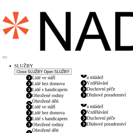
Přejít
k
obsahu
SLUŽBY
Close SLUŽBY
Open SLUŽBY
a mládež
Lidé ve stáří
Vzdělávání
Lidé bez domova
Duchovní péče
Lidé s handicapem
Dluhové poradenství
Ohrožené rodiny
Ohrožené děti
a mládež
Lidé ve stáří
Vzdělávání
Lidé bez domova
Duchovní péče
Lidé s handicapem
Dluhové poradenství
Ohrožené rodiny
Ohrožené děti