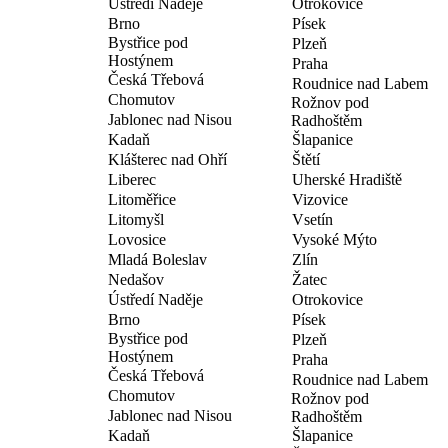
Ústředí Naděje
Otrokovice
Brno
Písek
Bystřice pod
Plzeň
Hostýnem
Praha
Česká Třebová
Roudnice nad Labem
Chomutov
Rožnov pod
Jablonec nad Nisou
Radhoštěm
Kadaň
Šlapanice
Klášterec nad Ohří
Štětí
Liberec
Uherské Hradiště
Litoměřice
Vizovice
Litomyšl
Vsetín
Lovosice
Vysoké Mýto
Mladá Boleslav
Zlín
Nedašov
Žatec
Ústředí Naděje
Otrokovice
Brno
Písek
Bystřice pod
Plzeň
Hostýnem
Praha
Česká Třebová
Roudnice nad Labem
Chomutov
Rožnov pod
Jablonec nad Nisou
Radhoštěm
Kadaň
Šlapanice