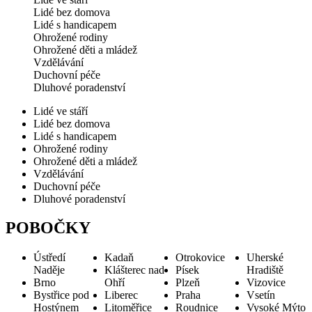
Lidé bez domova
Lidé s handicapem
Ohrožené rodiny
Ohrožené děti a mládež
Vzdělávání
Duchovní péče
Dluhové poradenství
Lidé ve stáří
Lidé bez domova
Lidé s handicapem
Ohrožené rodiny
Ohrožené děti a mládež
Vzdělávání
Duchovní péče
Dluhové poradenství
POBOČKY
Ústředí
Kadaň
Otrokovice
Uherské
Naděje
Klášterec nad
Písek
Hradiště
Brno
Ohří
Plzeň
Vizovice
Bystřice pod
Liberec
Praha
Vsetín
Hostýnem
Litoměřice
Roudnice
Vysoké Mýto