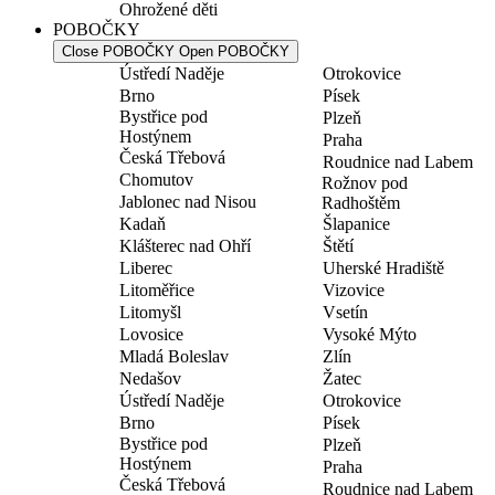
Ohrožené děti
POBOČKY
Close POBOČKY
Open POBOČKY
Ústředí Naděje
Otrokovice
Brno
Písek
Bystřice pod
Plzeň
Hostýnem
Praha
Česká Třebová
Roudnice nad Labem
Chomutov
Rožnov pod
Jablonec nad Nisou
Radhoštěm
Kadaň
Šlapanice
Klášterec nad Ohří
Štětí
Liberec
Uherské Hradiště
Litoměřice
Vizovice
Litomyšl
Vsetín
Lovosice
Vysoké Mýto
Mladá Boleslav
Zlín
Nedašov
Žatec
Ústředí Naděje
Otrokovice
Brno
Písek
Bystřice pod
Plzeň
Hostýnem
Praha
Česká Třebová
Roudnice nad Labem