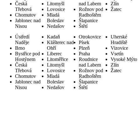
Česká
Litomyšl
nad Labem
Zlín
Třebová
Lovosice
Rožnov pod
Žatec
Chomutov
Mladá
Radhoštěm
Jablonec nad
Boleslav
Šlapanice
Nisou
Nedašov
Štětí
Ústředí
Kadaň
Otrokovice
Uherské
Naděje
Klášterec nad
Písek
Hradiště
Brno
Ohří
Plzeň
Vizovice
Bystřice pod
Liberec
Praha
Vsetín
Hostýnem
Litoměřice
Roudnice
Vysoké Mýto
Česká
Litomyšl
nad Labem
Zlín
Třebová
Lovosice
Rožnov pod
Žatec
Chomutov
Mladá
Radhoštěm
Jablonec nad
Boleslav
Šlapanice
Nisou
Nedašov
Štětí