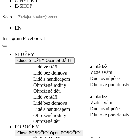
O NADĚJI
E-SHOP
Search
EN
Instagram
Facebook-f
SLUŽBY
Close SLUŽBY
Open SLUŽBY
a mládež
Lidé ve stáří
Vzdělávání
Lidé bez domova
Duchovní péče
Lidé s handicapem
Dluhové poradenství
Ohrožené rodiny
Ohrožené děti
a mládež
Lidé ve stáří
Vzdělávání
Lidé bez domova
Duchovní péče
Lidé s handicapem
Dluhové poradenství
Ohrožené rodiny
Ohrožené děti
POBOČKY
Close POBOČKY
Open POBOČKY