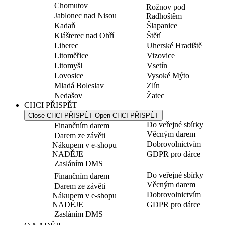
Chomutov
Rožnov pod
Jablonec nad Nisou
Radhoštěm
Kadaň
Šlapanice
Klášterec nad Ohří
Štětí
Liberec
Uherské Hradiště
Litoměřice
Vizovice
Litomyšl
Vsetín
Lovosice
Vysoké Mýto
Mladá Boleslav
Zlín
Nedašov
Žatec
CHCI PŘISPĚT
Close CHCI PŘISPĚT
Open CHCI PŘISPĚT
Do veřejné sbírky
Finančním darem
Věcným darem
Darem ze závěti
Dobrovolnictvím
Nákupem v e-shopu
NADĚJE
GDPR pro dárce
Zasláním DMS
Do veřejné sbírky
Finančním darem
Věcným darem
Darem ze závěti
Dobrovolnictvím
Nákupem v e-shopu
NADĚJE
GDPR pro dárce
Zasláním DMS