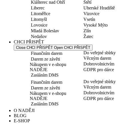
Klášterec nad Ohří
Štětí
Liberec
Uherské Hradiště
Litoměřice
Vizovice
Litomyšl
Vsetín
Lovosice
Vysoké Mýto
Mladá Boleslav
Zlín
Nedašov
Žatec
CHCI PŘISPĚT
Close CHCI PŘISPĚT
Open CHCI PŘISPĚT
Do veřejné sbírky
Finančním darem
Věcným darem
Darem ze závěti
Dobrovolnictvím
Nákupem v e-shopu
NADĚJE
GDPR pro dárce
Zasláním DMS
Do veřejné sbírky
Finančním darem
Věcným darem
Darem ze závěti
Dobrovolnictvím
Nákupem v e-shopu
NADĚJE
GDPR pro dárce
Zasláním DMS
O NADĚJI
BLOG
E-SHOP