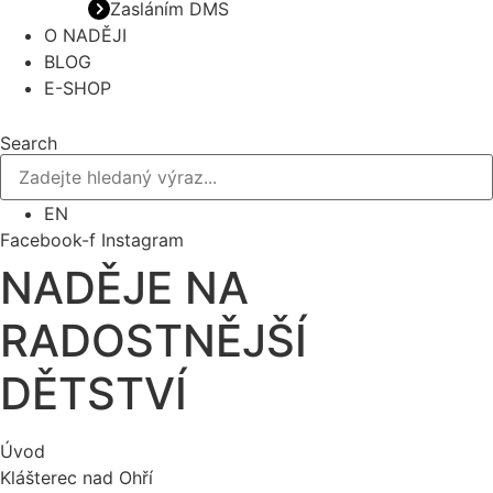
Zasláním DMS
O NADĚJI
BLOG
E-SHOP
Search
EN
Facebook-f
Instagram
NADĚJE NA
RADOSTNĚJŠÍ
DĚTSTVÍ
Úvod
Klášterec nad Ohří