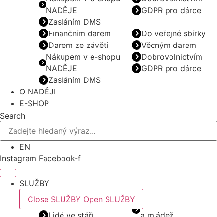
NADĚJE
GDPR pro dárce
Zasláním DMS
Finančním darem
Do veřejné sbírky
Darem ze závěti
Věcným darem
Nákupem v e-shopu
Dobrovolnictvím
NADĚJE
GDPR pro dárce
Zasláním DMS
O NADĚJI
E-SHOP
Search
EN
Instagram
Facebook-f
SLUŽBY
Close SLUŽBY
Open SLUŽBY
Lidé ve stáří
a mládež