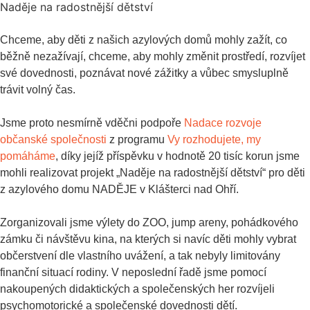
Naděje na radostnější dětství
Chceme, aby děti z našich azylových domů mohly zažít, co
běžně nezažívají, chceme, aby mohly změnit prostředí, rozvíjet
své dovednosti, poznávat nové zážitky a vůbec smysluplně
trávit volný čas.
Jsme proto nesmírně vděčni podpoře
Nadace rozvoje
občanské společnosti
z programu
Vy rozhodujete, my
pomáháme
, díky jejíž příspěvku v hodnotě 20 tisíc korun jsme
mohli realizovat projekt „Naděje na radostnější dětství“ pro děti
z azylového domu NADĚJE v Klášterci nad Ohří.
Zorganizovali jsme výlety do ZOO, jump areny, pohádkového
zámku či návštěvu kina, na kterých si navíc děti mohly vybrat
občerstvení dle vlastního uvážení, a tak nebyly limitovány
finanční situací rodiny. V neposlední řadě jsme pomocí
nakoupených didaktických a společenských her rozvíjeli
psychomotorické a společenské dovednosti dětí.