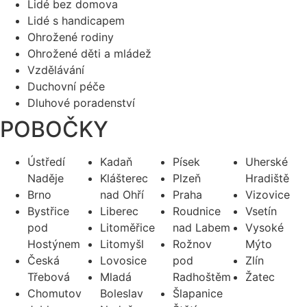
Lidé bez domova
Lidé s handicapem
Ohrožené rodiny
Ohrožené děti a mládež
Vzdělávání
Duchovní péče
Dluhové poradenství
POBOČKY
Ústředí
Kadaň
Písek
Uherské
Naděje
Klášterec
Plzeň
Hradiště
Brno
nad Ohří
Praha
Vizovice
Bystřice
Liberec
Roudnice
Vsetín
pod
Litoměřice
nad Labem
Vysoké
Hostýnem
Litomyšl
Rožnov
Mýto
Česká
Lovosice
pod
Zlín
Třebová
Mladá
Radhoštěm
Žatec
Chomutov
Boleslav
Šlapanice