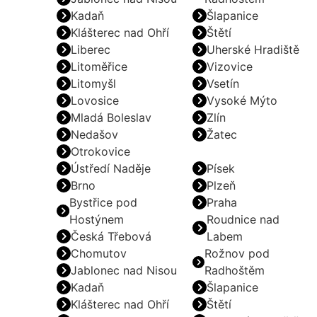
Kadaň
Šlapanice
Klášterec nad Ohří
Štětí
Liberec
Uherské Hradiště
Litoměřice
Vizovice
Litomyšl
Vsetín
Lovosice
Vysoké Mýto
Mladá Boleslav
Zlín
Nedašov
Žatec
Otrokovice
Ústředí Naděje
Písek
Brno
Plzeň
Bystřice pod
Praha
Hostýnem
Roudnice nad
Česká Třebová
Labem
Chomutov
Rožnov pod
Jablonec nad Nisou
Radhoštěm
Kadaň
Šlapanice
Klášterec nad Ohří
Štětí