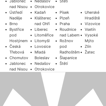
Jablonec
Nedašov
Štětí
nad Nisou
Otrokovice
Ústředí
Kadaň
Písek
Uherské
Naděje
Klášterec
Plzeň
Hradiště
Brno
nad Ohří
Praha
Vizovice
Bystřice
Liberec
Roudnice
Vsetín
pod
Litoměřice
nad Labem
Vysoké
Hostýnem
Litomyšl
Rožnov
Mýto
Česká
Lovosice
pod
Zlín
Třebová
Mladá
Radhoštěm
Žatec
Chomutov
Boleslav
Šlapanice
Jablonec
Nedašov
Štětí
nad Nisou
Otrokovice