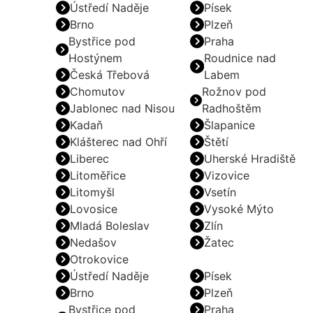
Ústředí Naděje
Písek
Brno
Plzeň
Bystřice pod
Praha
Hostýnem
Roudnice nad
Česká Třebová
Labem
Chomutov
Rožnov pod
Jablonec nad Nisou
Radhoštěm
Kadaň
Šlapanice
Klášterec nad Ohří
Štětí
Liberec
Uherské Hradiště
Litoměřice
Vizovice
Litomyšl
Vsetín
Lovosice
Vysoké Mýto
Mladá Boleslav
Zlín
Nedašov
Žatec
Otrokovice
Ústředí Naděje
Písek
Brno
Plzeň
Bystřice pod
Praha