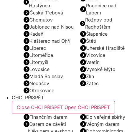
Hostýnem
Roudnice nad
Česká Třebová
Labem
Chomutov
Rožnov pod
Jablonec nad Nisou
Radhoštěm
Kadaň
Šlapanice
Klášterec nad Ohří
Štětí
Liberec
Uherské Hradiště
Litoměřice
Vizovice
Litomyšl
Vsetín
Lovosice
Vysoké Mýto
Mladá Boleslav
Zlín
Nedašov
Žatec
Otrokovice
CHCI PŘISPĚT
Close CHCI PŘISPĚT
Open CHCI PŘISPĚT
Finančním darem
Do veřejné sbírky
Darem ze závěti
Věcným darem
Nákupem v e-shopu
Dobrovolnictvím