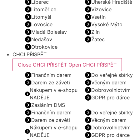
Liberec
Uherské Hradiště
Litoměřice
Vizovice
Litomyšl
Vsetín
Lovosice
Vysoké Mýto
Mladá Boleslav
Zlín
Nedašov
Žatec
Otrokovice
CHCI PŘISPĚT
Close CHCI PŘISPĚT
Open CHCI PŘISPĚT
Finančním darem
Do veřejné sbírky
Darem ze závěti
Věcným darem
Nákupem v e-shopu
Dobrovolnictvím
NADĚJE
GDPR pro dárce
Zasláním DMS
Finančním darem
Do veřejné sbírky
Darem ze závěti
Věcným darem
Nákupem v e-shopu
Dobrovolnictvím
NADĚJE
GDPR pro dárce