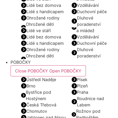
Lidé bez domova
Vzdělávání
Lidé s handicapem
Duchovní péče
Ohrožené rodiny
Dluhové
Ohrožené děti
poradenství
Lidé ve stáří
a mládež
Lidé bez domova
Vzdělávání
Lidé s handicapem
Duchovní péče
Ohrožené rodiny
Dluhové
Ohrožené děti
poradenství
POBOČKY
Close POBOČKY
Open POBOČKY
Ústředí Naděje
Písek
Brno
Plzeň
Bystřice pod
Praha
Hostýnem
Roudnice nad
Česká Třebová
Labem
Chomutov
Rožnov pod
Jablonec nad Nisou
Radhoštěm