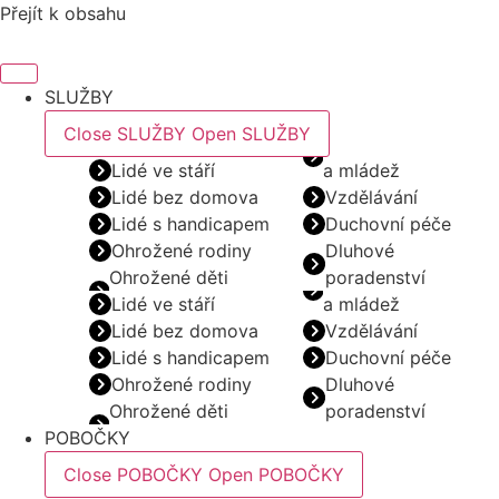
Přejít k obsahu
SLUŽBY
Close SLUŽBY
Open SLUŽBY
Lidé ve stáří
a mládež
Lidé bez domova
Vzdělávání
Lidé s handicapem
Duchovní péče
Ohrožené rodiny
Dluhové
Ohrožené děti
poradenství
Lidé ve stáří
a mládež
Lidé bez domova
Vzdělávání
Lidé s handicapem
Duchovní péče
Ohrožené rodiny
Dluhové
Ohrožené děti
poradenství
POBOČKY
Close POBOČKY
Open POBOČKY