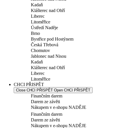
Kadaň
Klášterec nad Ohří
Liberec
Litoměřice
Ústředí Naděje
Brno
Bystřice pod Hostýnem
Česká Třebová
Chomutov
Jablonec nad Nisou
Kadaň
Klášterec nad Ohří
Liberec
Litoměřice
CHCI PŘISPĚT
Close CHCI PŘISPĚT
Open CHCI PŘISPĚT
Finančním darem
Darem ze závěti
Nákupem v e-shopu NADĚJE
Finančním darem
Darem ze závěti
Nákupem v e-shopu NADĚJE