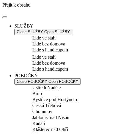
Přejít k obsahu
SLUŽBY
Close SLUŽBY
Open SLUŽBY
Lidé ve stáří
Lidé bez domova
Lidé s handicapem
Lidé ve stáří
Lidé bez domova
Lidé s handicapem
POBOČKY
Close POBOČKY
Open POBOČKY
Ústředí Naděje
Brno
Bystřice pod Hostýnem
Česká Třebová
Chomutov
Jablonec nad Nisou
Kadaň
Klášterec nad Ohří