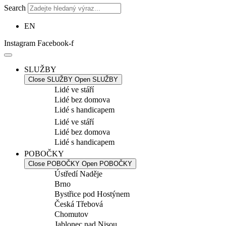
Search
EN
Instagram
Facebook-f
SLUŽBY
Close SLUŽBY
Open SLUŽBY
Lidé ve stáří
Lidé bez domova
Lidé s handicapem
Lidé ve stáří
Lidé bez domova
Lidé s handicapem
POBOČKY
Close POBOČKY
Open POBOČKY
Ústředí Naděje
Brno
Bystřice pod Hostýnem
Česká Třebová
Chomutov
Jablonec nad Nisou