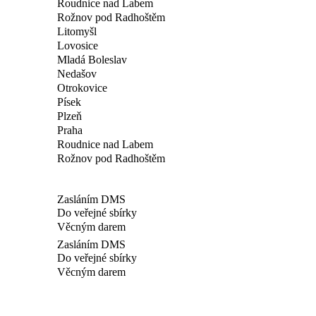
Roudnice nad Labem
Rožnov pod Radhoštěm
Litomyšl
Lovosice
Mladá Boleslav
Nedašov
Otrokovice
Písek
Plzeň
Praha
Roudnice nad Labem
Rožnov pod Radhoštěm
Zasláním DMS
Do veřejné sbírky
Věcným darem
Zasláním DMS
Do veřejné sbírky
Věcným darem