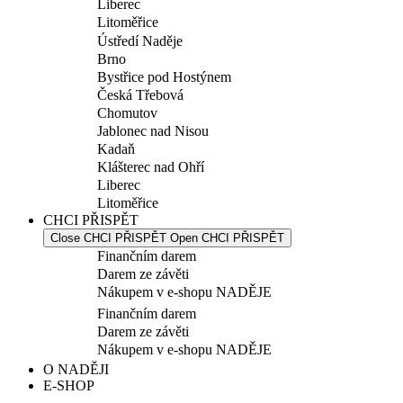
Liberec
Litoměřice
Ústředí Naděje
Brno
Bystřice pod Hostýnem
Česká Třebová
Chomutov
Jablonec nad Nisou
Kadaň
Klášterec nad Ohří
Liberec
Litoměřice
CHCI PŘISPĚT
Close CHCI PŘISPĚT
Open CHCI PŘISPĚT
Finančním darem
Darem ze závěti
Nákupem v e-shopu NADĚJE
Finančním darem
Darem ze závěti
Nákupem v e-shopu NADĚJE
O NADĚJI
E-SHOP