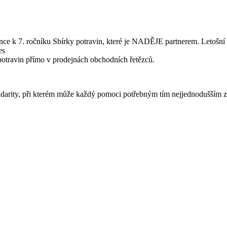
e k 7. ročníku Sbírky potravin, které je NADĚJE partnerem. Letošní r
es
potravin přímo v prodejnách obchodních řetězců.
idarity, při kterém může každý pomoci potřebným tím nejjednodušším zp