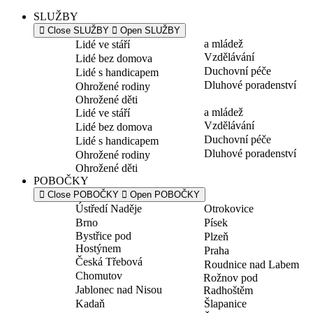
SLUŽBY
Close SLUŽBY
Open SLUŽBY
a mládež
Lidé ve stáří
Vzdělávání
Lidé bez domova
Duchovní péče
Lidé s handicapem
Dluhové poradenství
Ohrožené rodiny
Ohrožené děti
a mládež
Lidé ve stáří
Vzdělávání
Lidé bez domova
Duchovní péče
Lidé s handicapem
Dluhové poradenství
Ohrožené rodiny
Ohrožené děti
POBOČKY
Close POBOČKY
Open POBOČKY
Ústředí Naděje
Otrokovice
Brno
Písek
Bystřice pod
Plzeň
Hostýnem
Praha
Česká Třebová
Roudnice nad Labem
Chomutov
Rožnov pod
Jablonec nad Nisou
Radhoštěm
Kadaň
Šlapanice