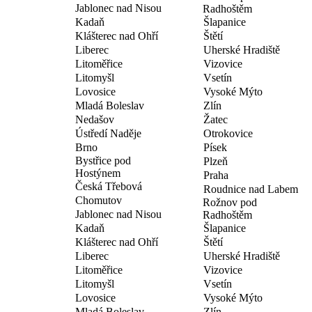
Jablonec nad Nisou
Radhoštěm
Kadaň
Šlapanice
Klášterec nad Ohří
Štětí
Liberec
Uherské Hradiště
Litoměřice
Vizovice
Litomyšl
Vsetín
Lovosice
Vysoké Mýto
Mladá Boleslav
Zlín
Nedašov
Žatec
Ústředí Naděje
Otrokovice
Brno
Písek
Bystřice pod
Plzeň
Hostýnem
Praha
Česká Třebová
Roudnice nad Labem
Chomutov
Rožnov pod
Jablonec nad Nisou
Radhoštěm
Kadaň
Šlapanice
Klášterec nad Ohří
Štětí
Liberec
Uherské Hradiště
Litoměřice
Vizovice
Litomyšl
Vsetín
Lovosice
Vysoké Mýto
Mladá Boleslav
Zlín