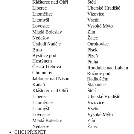
Klášterec nad Ohří
Štětí
Liberec
Uherské Hradiště
Litoměřice
Vizovice
Litomyšl
Vsetín
Lovosice
Vysoké Mýto
Mladá Boleslav
Zlín
Nedašov
Žatec
Ústředí Naděje
Otrokovice
Brno
Písek
Bystřice pod
Plzeň
Hostýnem
Praha
Česká Třebová
Roudnice nad Labem
Chomutov
Rožnov pod
Jablonec nad Nisou
Radhoštěm
Kadaň
Šlapanice
Klášterec nad Ohří
Štětí
Liberec
Uherské Hradiště
Litoměřice
Vizovice
Litomyšl
Vsetín
Lovosice
Vysoké Mýto
Mladá Boleslav
Zlín
Nedašov
Žatec
CHCI PŘISPĚT