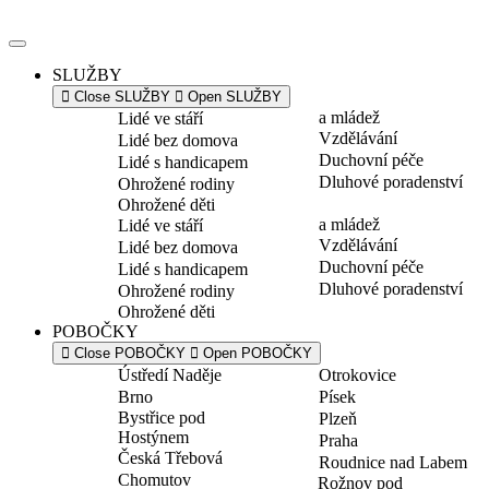
Přejít
k
obsahu
SLUŽBY
Close SLUŽBY
Open SLUŽBY
a mládež
Lidé ve stáří
Vzdělávání
Lidé bez domova
Duchovní péče
Lidé s handicapem
Dluhové poradenství
Ohrožené rodiny
Ohrožené děti
a mládež
Lidé ve stáří
Vzdělávání
Lidé bez domova
Duchovní péče
Lidé s handicapem
Dluhové poradenství
Ohrožené rodiny
Ohrožené děti
POBOČKY
Close POBOČKY
Open POBOČKY
Ústředí Naděje
Otrokovice
Brno
Písek
Bystřice pod
Plzeň
Hostýnem
Praha
Česká Třebová
Roudnice nad Labem
Chomutov
Rožnov pod