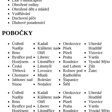
Lidé s handicapem
Ohrožené rodiny
Ohrožené děti a mládež
Vzdělávání
Duchovní péče
Dluhové poradenství
POBOČKY
Ústředí
Kadaň
Otrokovice
Uherské
Naděje
Klášterec nad
Písek
Hradiště
Brno
Ohří
Plzeň
Vizovice
Bystřice pod
Liberec
Praha
Vsetín
Hostýnem
Litoměřice
Roudnice
Vysoké Mýto
Česká
Litomyšl
nad Labem
Zlín
Třebová
Lovosice
Rožnov pod
Žatec
Chomutov
Mladá
Radhoštěm
Jablonec nad
Boleslav
Šlapanice
Nisou
Nedašov
Štětí
Ústředí
Kadaň
Otrokovice
Uherské
Naděje
Klášterec nad
Písek
Hradiště
Brno
Ohří
Plzeň
Vizovice
Bystřice pod
Liberec
Praha
Vsetín
Hostýnem
Litoměřice
Roudnice
Vysoké Mýto