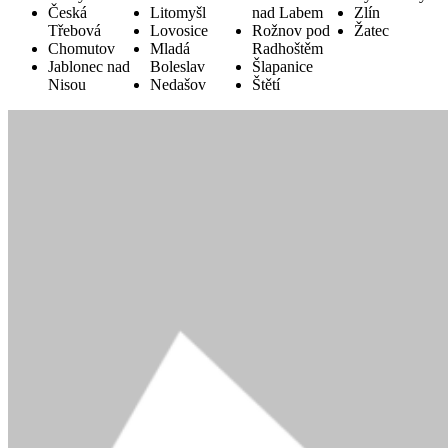
Česká
Litomyšl
nad Labem
Zlín
Třebová
Lovosice
Rožnov pod
Žatec
Chomutov
Mladá
Radhoštěm
Jablonec nad
Boleslav
Šlapanice
Nisou
Nedašov
Štětí