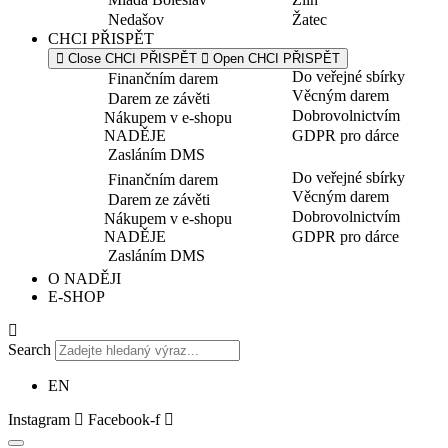
Nedašov
Žatec
CHCI PŘISPĚT
Close CHCI PŘISPĚT
Open CHCI PŘISPĚT
Do veřejné sbírky
Finančním darem
Věcným darem
Darem ze závěti
Dobrovolnictvím
Nákupem v e-shopu
NADĚJE
GDPR pro dárce
Zasláním DMS
Do veřejné sbírky
Finančním darem
Věcným darem
Darem ze závěti
Dobrovolnictvím
Nákupem v e-shopu
NADĚJE
GDPR pro dárce
Zasláním DMS
O NADĚJI
E-SHOP
Search
EN
Instagram
Facebook-f