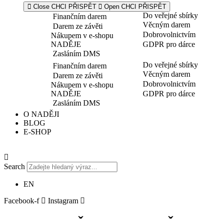
Close CHCI PŘISPĚT
Open CHCI PŘISPĚT
Do veřejné sbírky
Finančním darem
Věcným darem
Darem ze závěti
Dobrovolnictvím
Nákupem v e-shopu
NADĚJE
GDPR pro dárce
Zasláním DMS
Do veřejné sbírky
Finančním darem
Věcným darem
Darem ze závěti
Dobrovolnictvím
Nákupem v e-shopu
NADĚJE
GDPR pro dárce
Zasláním DMS
O NADĚJI
BLOG
E-SHOP
Search
EN
Facebook-f
Instagram