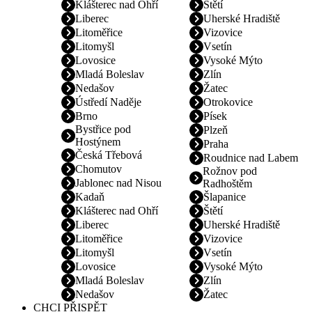
Klášterec nad Ohří
Štětí
Liberec
Uherské Hradiště
Litoměřice
Vizovice
Litomyšl
Vsetín
Lovosice
Vysoké Mýto
Mladá Boleslav
Zlín
Nedašov
Žatec
Ústředí Naděje
Otrokovice
Brno
Písek
Bystřice pod
Plzeň
Hostýnem
Praha
Česká Třebová
Roudnice nad Labem
Chomutov
Rožnov pod
Jablonec nad Nisou
Radhoštěm
Kadaň
Šlapanice
Klášterec nad Ohří
Štětí
Liberec
Uherské Hradiště
Litoměřice
Vizovice
Litomyšl
Vsetín
Lovosice
Vysoké Mýto
Mladá Boleslav
Zlín
Nedašov
Žatec
CHCI PŘISPĚT