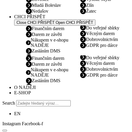
Mladá Boleslav
Zlín
Nedašov
Žatec
CHCI PŘISPĚT
Close CHCI PŘISPĚT
Open CHCI PŘISPĚT
Do veřejné sbírky
Finančním darem
Věcným darem
Darem ze závěti
Dobrovolnictvím
Nákupem v e-shopu
NADĚJE
GDPR pro dárce
Zasláním DMS
Do veřejné sbírky
Finančním darem
Věcným darem
Darem ze závěti
Dobrovolnictvím
Nákupem v e-shopu
NADĚJE
GDPR pro dárce
Zasláním DMS
O NADĚJI
E-SHOP
Search
EN
Instagram
Facebook-f