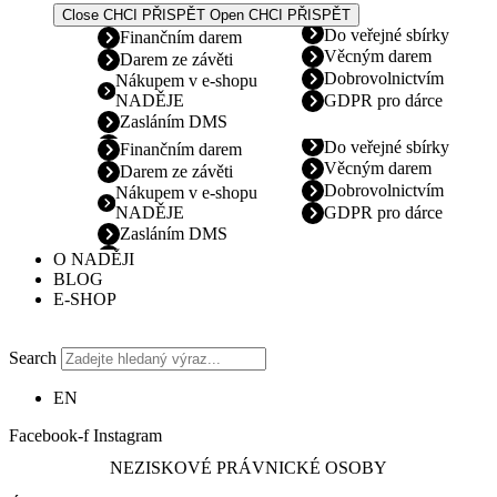
Close CHCI PŘISPĚT
Open CHCI PŘISPĚT
Do veřejné sbírky
Finančním darem
Věcným darem
Darem ze závěti
Dobrovolnictvím
Nákupem v e-shopu
NADĚJE
GDPR pro dárce
Zasláním DMS
Do veřejné sbírky
Finančním darem
Věcným darem
Darem ze závěti
Dobrovolnictvím
Nákupem v e-shopu
NADĚJE
GDPR pro dárce
Zasláním DMS
O NADĚJI
BLOG
E-SHOP
Search
EN
Facebook-f
Instagram
NEZISKOVÉ PRÁVNICKÉ OSOBY