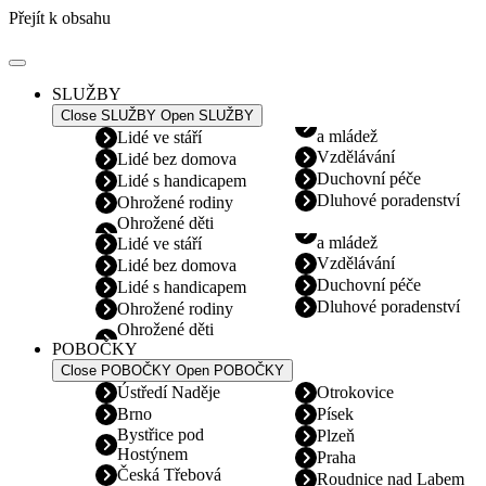
Přejít k obsahu
SLUŽBY
Close SLUŽBY
Open SLUŽBY
a mládež
Lidé ve stáří
Vzdělávání
Lidé bez domova
Duchovní péče
Lidé s handicapem
Dluhové poradenství
Ohrožené rodiny
Ohrožené děti
a mládež
Lidé ve stáří
Vzdělávání
Lidé bez domova
Duchovní péče
Lidé s handicapem
Dluhové poradenství
Ohrožené rodiny
Ohrožené děti
POBOČKY
Close POBOČKY
Open POBOČKY
Ústředí Naděje
Otrokovice
Brno
Písek
Bystřice pod
Plzeň
Hostýnem
Praha
Česká Třebová
Roudnice nad Labem