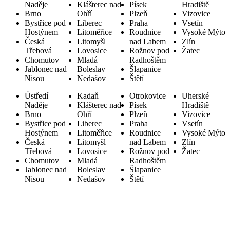
Naděje
Klášterec nad
Písek
Hradiště
Brno
Ohří
Plzeň
Vizovice
Bystřice pod
Liberec
Praha
Vsetín
Hostýnem
Litoměřice
Roudnice
Vysoké Mýto
Česká
Litomyšl
nad Labem
Zlín
Třebová
Lovosice
Rožnov pod
Žatec
Chomutov
Mladá
Radhoštěm
Jablonec nad
Boleslav
Šlapanice
Nisou
Nedašov
Štětí
Ústředí
Kadaň
Otrokovice
Uherské
Naděje
Klášterec nad
Písek
Hradiště
Brno
Ohří
Plzeň
Vizovice
Bystřice pod
Liberec
Praha
Vsetín
Hostýnem
Litoměřice
Roudnice
Vysoké Mýto
Česká
Litomyšl
nad Labem
Zlín
Třebová
Lovosice
Rožnov pod
Žatec
Chomutov
Mladá
Radhoštěm
Jablonec nad
Boleslav
Šlapanice
Nisou
Nedašov
Štětí