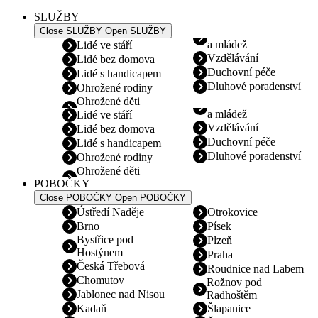
SLUŽBY
Close SLUŽBY
Open SLUŽBY
a mládež
Lidé ve stáří
Vzdělávání
Lidé bez domova
Duchovní péče
Lidé s handicapem
Dluhové poradenství
Ohrožené rodiny
Ohrožené děti
a mládež
Lidé ve stáří
Vzdělávání
Lidé bez domova
Duchovní péče
Lidé s handicapem
Dluhové poradenství
Ohrožené rodiny
Ohrožené děti
POBOČKY
Close POBOČKY
Open POBOČKY
Ústředí Naděje
Otrokovice
Brno
Písek
Bystřice pod
Plzeň
Hostýnem
Praha
Česká Třebová
Roudnice nad Labem
Chomutov
Rožnov pod
Jablonec nad Nisou
Radhoštěm
Kadaň
Šlapanice