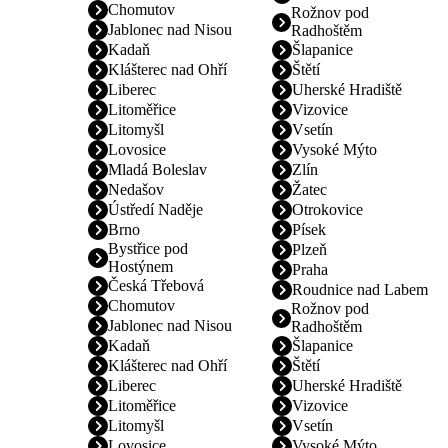
Chomutov
Rožnov pod
Jablonec nad Nisou
Radhoštěm
Kadaň
Šlapanice
Klášterec nad Ohří
Štětí
Liberec
Uherské Hradiště
Litoměřice
Vizovice
Litomyšl
Vsetín
Lovosice
Vysoké Mýto
Mladá Boleslav
Zlín
Nedašov
Žatec
Ústředí Naděje
Otrokovice
Brno
Písek
Bystřice pod
Plzeň
Hostýnem
Praha
Česká Třebová
Roudnice nad Labem
Chomutov
Rožnov pod
Jablonec nad Nisou
Radhoštěm
Kadaň
Šlapanice
Klášterec nad Ohří
Štětí
Liberec
Uherské Hradiště
Litoměřice
Vizovice
Litomyšl
Vsetín
Lovosice
Vysoké Mýto