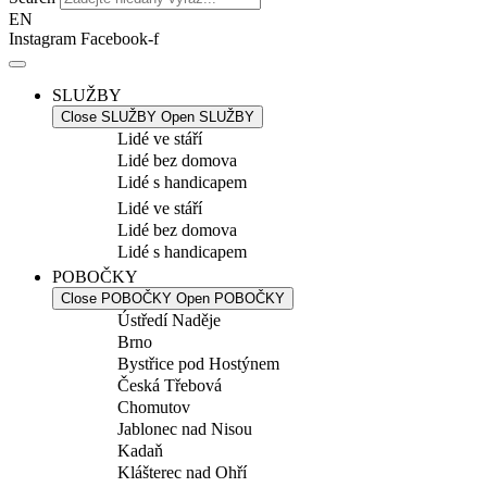
EN
Instagram
Facebook-f
SLUŽBY
Close SLUŽBY
Open SLUŽBY
Lidé ve stáří
Lidé bez domova
Lidé s handicapem
Lidé ve stáří
Lidé bez domova
Lidé s handicapem
POBOČKY
Close POBOČKY
Open POBOČKY
Ústředí Naděje
Brno
Bystřice pod Hostýnem
Česká Třebová
Chomutov
Jablonec nad Nisou
Kadaň
Klášterec nad Ohří