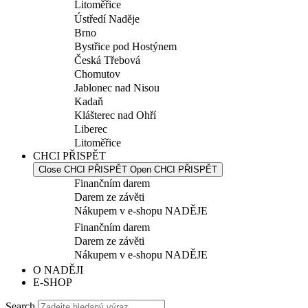
Litoměřice
Ústředí Naděje
Brno
Bystřice pod Hostýnem
Česká Třebová
Chomutov
Jablonec nad Nisou
Kadaň
Klášterec nad Ohří
Liberec
Litoměřice
CHCI PŘISPĚT
Close CHCI PŘISPĚT
Open CHCI PŘISPĚT
Finančním darem
Darem ze závěti
Nákupem v e-shopu NADĚJE
Finančním darem
Darem ze závěti
Nákupem v e-shopu NADĚJE
O NADĚJI
E-SHOP
Search