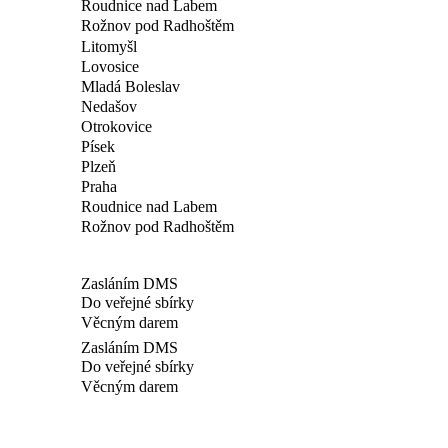
Roudnice nad Labem
Rožnov pod Radhoštěm
Litomyšl
Lovosice
Mladá Boleslav
Nedašov
Otrokovice
Písek
Plzeň
Praha
Roudnice nad Labem
Rožnov pod Radhoštěm
Zasláním DMS
Do veřejné sbírky
Věcným darem
Zasláním DMS
Do veřejné sbírky
Věcným darem