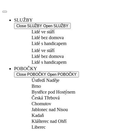
Přejít
k
obsahu
SLUŽBY
Close SLUŽBY
Open SLUŽBY
Lidé ve stáří
Lidé bez domova
Lidé s handicapem
Lidé ve stáří
Lidé bez domova
Lidé s handicapem
POBOČKY
Close POBOČKY
Open POBOČKY
Ústředí Naděje
Brno
Bystřice pod Hostýnem
Česká Třebová
Chomutov
Jablonec nad Nisou
Kadaň
Klášterec nad Ohří
Liberec