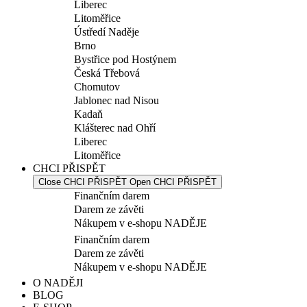
Liberec
Litoměřice
Ústředí Naděje
Brno
Bystřice pod Hostýnem
Česká Třebová
Chomutov
Jablonec nad Nisou
Kadaň
Klášterec nad Ohří
Liberec
Litoměřice
CHCI PŘISPĚT
Close CHCI PŘISPĚT
Open CHCI PŘISPĚT
Finančním darem
Darem ze závěti
Nákupem v e-shopu NADĚJE
Finančním darem
Darem ze závěti
Nákupem v e-shopu NADĚJE
O NADĚJI
BLOG