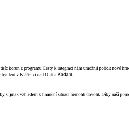
 tisíc korun z programu Cesty k integraci nám umožnil pořídit nové h
Kadani.
 bydlení v Klášterci nad Ohří a
by si jinak vzhledem k finanční situaci nemohli dovolit. Díky naší pomo