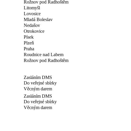
Rožnov pod Radhoštěm
Litomyšl
Lovosice
Mladá Boleslav
Nedašov
Otrokovice
Písek
Plzeň
Praha
Roudnice nad Labem
Rožnov pod Radhoštěm
Zasláním DMS
Do veřejné sbírky
Věcným darem
Zasláním DMS
Do veřejné sbírky
Věcným darem