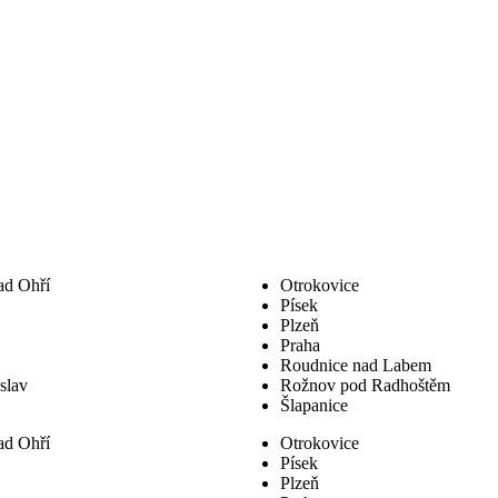
ad Ohří
Otrokovice
Písek
Plzeň
Praha
Roudnice nad Labem
slav
Rožnov pod Radhoštěm
Šlapanice
ad Ohří
Otrokovice
Písek
Plzeň