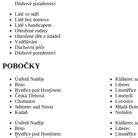
Dluhové poradenství
Lidé ve stáří
Lidé bez domova
Lidé s handicapem
Ohrožené rodiny
Ohrožené děti a mládež
Vzdělávání
Duchovní péče
Dluhové poradenství
POBOČKY
Ústředí Naděje
Klášterec n
Brno
Liberec
Bystřice pod Hostýnem
Litoměřice
Česká Třebová
Litomyšl
Chomutov
Lovosice
Jablonec nad Nisou
Mladá Bole
Kadaň
Nedašov
Ústředí Naděje
Klášterec n
Brno
Liberec
Bystřice pod Hostýnem
Litoměřice