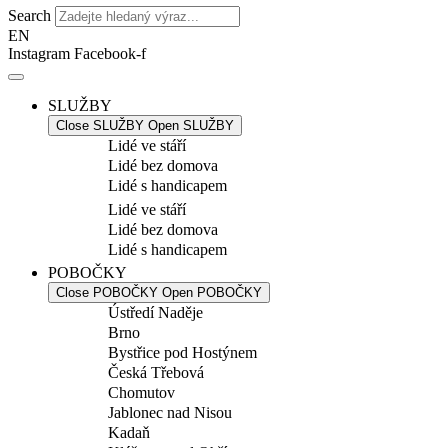
Search
EN
Instagram
Facebook-f
SLUŽBY
Close SLUŽBY
Open SLUŽBY
Lidé ve stáří
Lidé bez domova
Lidé s handicapem
Lidé ve stáří
Lidé bez domova
Lidé s handicapem
POBOČKY
Close POBOČKY
Open POBOČKY
Ústředí Naděje
Brno
Bystřice pod Hostýnem
Česká Třebová
Chomutov
Jablonec nad Nisou
Kadaň