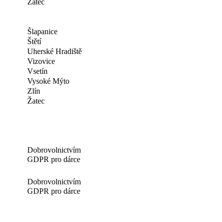
Žatec
Šlapanice
Štětí
Uherské Hradiště
Vizovice
Vsetín
Vysoké Mýto
Zlín
Žatec
Dobrovolnictvím
GDPR pro dárce
Dobrovolnictvím
GDPR pro dárce