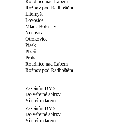
Roudnice nad Labem
Rožnov pod Radhoštěm
Litomyšl
Lovosice
Mladá Boleslav
Nedašov
Otrokovice
Písek
Plzeň
Praha
Roudnice nad Labem
Rožnov pod Radhoštěm
Zasláním DMS
Do veřejné sbírky
Věcným darem
Zasláním DMS
Do veřejné sbírky
Věcným darem