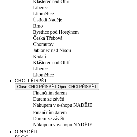
Klášterec nad Ohří
Liberec
Litoměřice
Ústředí Naděje
Brno
Bystřice pod Hostýnem
Česká Třebová
Chomutov
Jablonec nad Nisou
Kadaň
Klášterec nad Ohří
Liberec
Litoměřice
CHCI PŘISPĚT
Close CHCI PŘISPĚT
Open CHCI PŘISPĚT
Finančním darem
Darem ze závěti
Nákupem v e-shopu NADĚJE
Finančním darem
Darem ze závěti
Nákupem v e-shopu NADĚJE
O NADĚJI