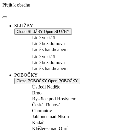
Přejít k obsahu
SLUŽBY
Close SLUŽBY
Open SLUŽBY
Lidé ve stáří
Lidé bez domova
Lidé s handicapem
Lidé ve stáří
Lidé bez domova
Lidé s handicapem
POBOČKY
Close POBOČKY
Open POBOČKY
Ústředí Naděje
Brno
Bystřice pod Hostýnem
Česká Třebová
Chomutov
Jablonec nad Nisou
Kadaň
Klášterec nad Ohří