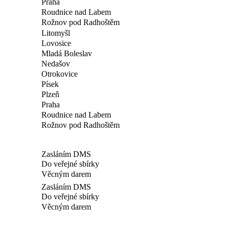
Praha
Roudnice nad Labem
Rožnov pod Radhoštěm
Litomyšl
Lovosice
Mladá Boleslav
Nedašov
Otrokovice
Písek
Plzeň
Praha
Roudnice nad Labem
Rožnov pod Radhoštěm
Zasláním DMS
Do veřejné sbírky
Věcným darem
Zasláním DMS
Do veřejné sbírky
Věcným darem