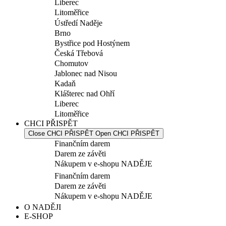
Liberec
Litoměřice
Ústředí Naděje
Brno
Bystřice pod Hostýnem
Česká Třebová
Chomutov
Jablonec nad Nisou
Kadaň
Klášterec nad Ohří
Liberec
Litoměřice
CHCI PŘISPĚT
Close CHCI PŘISPĚT
Open CHCI PŘISPĚT
Finančním darem
Darem ze závěti
Nákupem v e-shopu NADĚJE
Finančním darem
Darem ze závěti
Nákupem v e-shopu NADĚJE
O NADĚJI
E-SHOP