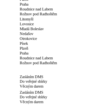
Praha
Roudnice nad Labem
Rožnov pod Radhoštěm
Litomyšl
Lovosice
Mladá Boleslav
Nedašov
Otrokovice
Písek
Plzeň
Praha
Roudnice nad Labem
Rožnov pod Radhoštěm
Zasláním DMS
Do veřejné sbírky
Věcným darem
Zasláním DMS
Do veřejné sbírky
Věcným darem