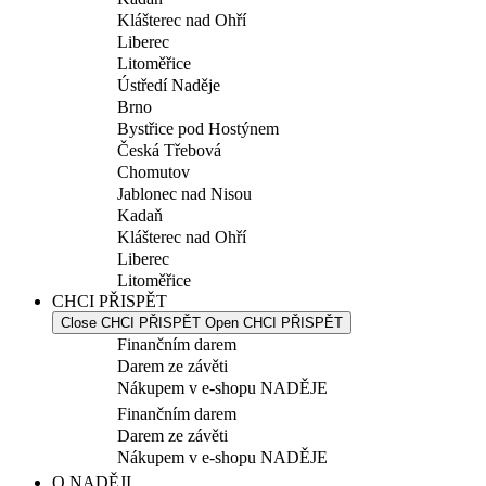
Klášterec nad Ohří
Liberec
Litoměřice
Ústředí Naděje
Brno
Bystřice pod Hostýnem
Česká Třebová
Chomutov
Jablonec nad Nisou
Kadaň
Klášterec nad Ohří
Liberec
Litoměřice
CHCI PŘISPĚT
Close CHCI PŘISPĚT
Open CHCI PŘISPĚT
Finančním darem
Darem ze závěti
Nákupem v e-shopu NADĚJE
Finančním darem
Darem ze závěti
Nákupem v e-shopu NADĚJE
O NADĚJI