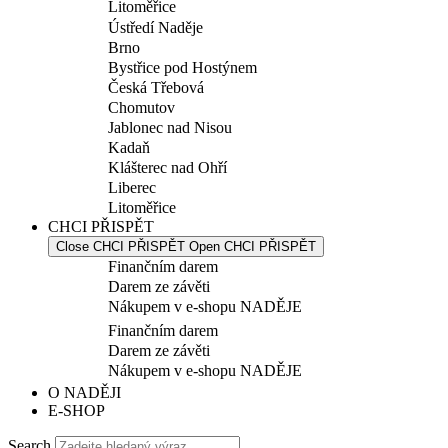
Litoměřice
Ústředí Naděje
Brno
Bystřice pod Hostýnem
Česká Třebová
Chomutov
Jablonec nad Nisou
Kadaň
Klášterec nad Ohří
Liberec
Litoměřice
CHCI PŘISPĚT
Close CHCI PŘISPĚT
Open CHCI PŘISPĚT
Finančním darem
Darem ze závěti
Nákupem v e-shopu NADĚJE
Finančním darem
Darem ze závěti
Nákupem v e-shopu NADĚJE
O NADĚJI
E-SHOP
Search