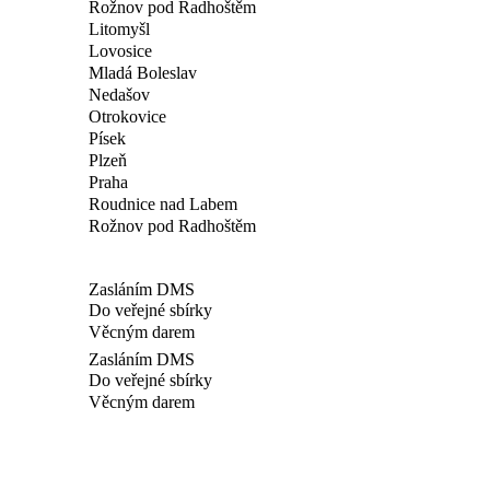
Rožnov pod Radhoštěm
Litomyšl
Lovosice
Mladá Boleslav
Nedašov
Otrokovice
Písek
Plzeň
Praha
Roudnice nad Labem
Rožnov pod Radhoštěm
Zasláním DMS
Do veřejné sbírky
Věcným darem
Zasláním DMS
Do veřejné sbírky
Věcným darem