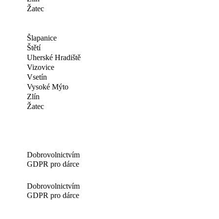
Žatec
Šlapanice
Štětí
Uherské Hradiště
Vizovice
Vsetín
Vysoké Mýto
Zlín
Žatec
Dobrovolnictvím
GDPR pro dárce
Dobrovolnictvím
GDPR pro dárce