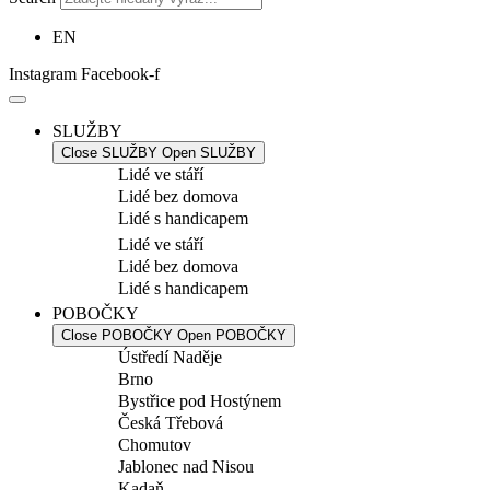
EN
Instagram
Facebook-f
SLUŽBY
Close SLUŽBY
Open SLUŽBY
Lidé ve stáří
Lidé bez domova
Lidé s handicapem
Lidé ve stáří
Lidé bez domova
Lidé s handicapem
POBOČKY
Close POBOČKY
Open POBOČKY
Ústředí Naděje
Brno
Bystřice pod Hostýnem
Česká Třebová
Chomutov
Jablonec nad Nisou
Kadaň