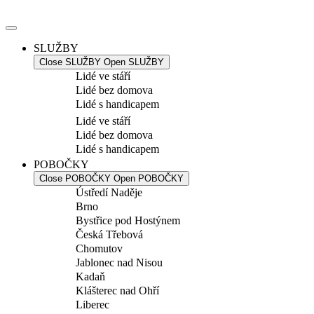
Přejít
k
obsahu
SLUŽBY
Close SLUŽBY
Open SLUŽBY
Lidé ve stáří
Lidé bez domova
Lidé s handicapem
Lidé ve stáří
Lidé bez domova
Lidé s handicapem
POBOČKY
Close POBOČKY
Open POBOČKY
Ústředí Naděje
Brno
Bystřice pod Hostýnem
Česká Třebová
Chomutov
Jablonec nad Nisou
Kadaň
Klášterec nad Ohří
Liberec