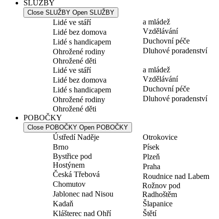
SLUŽBY
Close SLUŽBY
Open SLUŽBY
a mládež
Lidé ve stáří
Vzdělávání
Lidé bez domova
Duchovní péče
Lidé s handicapem
Dluhové poradenství
Ohrožené rodiny
Ohrožené děti
a mládež
Lidé ve stáří
Vzdělávání
Lidé bez domova
Duchovní péče
Lidé s handicapem
Dluhové poradenství
Ohrožené rodiny
Ohrožené děti
POBOČKY
Close POBOČKY
Open POBOČKY
Ústředí Naděje
Otrokovice
Brno
Písek
Bystřice pod
Plzeň
Hostýnem
Praha
Česká Třebová
Roudnice nad Labem
Chomutov
Rožnov pod
Jablonec nad Nisou
Radhoštěm
Kadaň
Šlapanice
Klášterec nad Ohří
Štětí