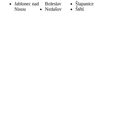
Jablonec nad
Boleslav
Šlapanice
Nisou
Nedašov
Štětí