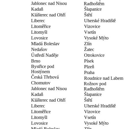
Jablonec nad Nisou
Radhoštěm
Kadaň
Šlapanice
Klášterec nad Ohří
Štětí
Liberec
Uherské Hradiště
Litoměřice
Vizovice
Litomyšl
Vsetín
Lovosice
Vysoké Mýto
Mladá Boleslav
Zlín
Nedašov
Žatec
Ústředí Naděje
Otrokovice
Brno
Písek
Bystřice pod
Plzeň
Hostýnem
Praha
Česká Třebová
Roudnice nad Labem
Chomutov
Rožnov pod
Jablonec nad Nisou
Radhoštěm
Kadaň
Šlapanice
Klášterec nad Ohří
Štětí
Liberec
Uherské Hradiště
Litoměřice
Vizovice
Litomyšl
Vsetín
Lovosice
Vysoké Mýto
Mladá Boleslav
Zlín