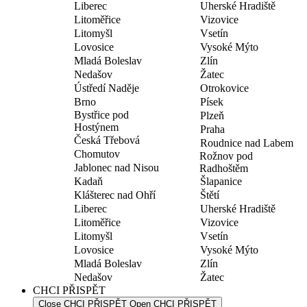
Liberec
Uherské Hradiště
Litoměřice
Vizovice
Litomyšl
Vsetín
Lovosice
Vysoké Mýto
Mladá Boleslav
Zlín
Nedašov
Žatec
Ústředí Naděje
Otrokovice
Brno
Písek
Bystřice pod
Plzeň
Hostýnem
Praha
Česká Třebová
Roudnice nad Labem
Chomutov
Rožnov pod
Jablonec nad Nisou
Radhoštěm
Kadaň
Šlapanice
Klášterec nad Ohří
Štětí
Liberec
Uherské Hradiště
Litoměřice
Vizovice
Litomyšl
Vsetín
Lovosice
Vysoké Mýto
Mladá Boleslav
Zlín
Nedašov
Žatec
CHCI PŘISPĚT
Close CHCI PŘISPĚT
Open CHCI PŘISPĚT