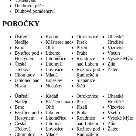
Vzdělávání
Duchovní péče
Dluhové poradenství
POBOČKY
Ústředí
Kadaň
Otrokovice
Uherské
Naděje
Klášterec nad
Písek
Hradiště
Brno
Ohří
Plzeň
Vizovice
Bystřice pod
Liberec
Praha
Vsetín
Hostýnem
Litoměřice
Roudnice
Vysoké Mýto
Česká
Litomyšl
nad Labem
Zlín
Třebová
Lovosice
Rožnov pod
Žatec
Chomutov
Mladá
Radhoštěm
Jablonec nad
Boleslav
Šlapanice
Nisou
Nedašov
Štětí
Ústředí
Kadaň
Otrokovice
Uherské
Naděje
Klášterec nad
Písek
Hradiště
Brno
Ohří
Plzeň
Vizovice
Bystřice pod
Liberec
Praha
Vsetín
Hostýnem
Litoměřice
Roudnice
Vysoké Mýto
Česká
Litomyšl
nad Labem
Zlín
Třebová
Lovosice
Rožnov pod
Žatec
Chomutov
Mladá
Radhoštěm