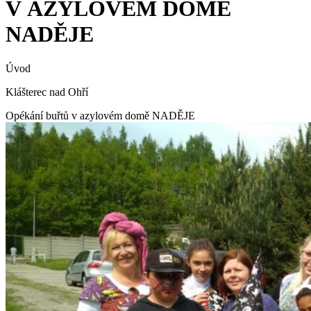
V AZYLOVÉM DOMĚ
NADĚJE
Úvod
Klášterec nad Ohří
Opékání buřtů v azylovém domě NADĚJE