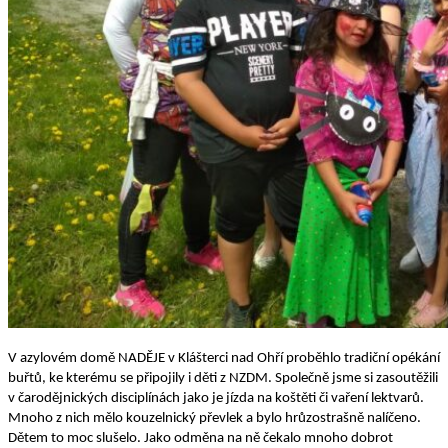
V azylovém domě NADĚJE v Klášterci nad Ohří proběhlo tradiční opékání
buřtů, ke kterému se připojily i děti z NZDM. Společně jsme si zasoutěžili
v čarodějnických disciplínách jako je jízda na koštěti či vaření lektvarů.
Mnoho z nich mělo kouzelnický převlek a bylo hrůzostrašně nalíčeno.
Dětem to moc slušelo. Jako odměna na ně čekalo mnoho dobrot