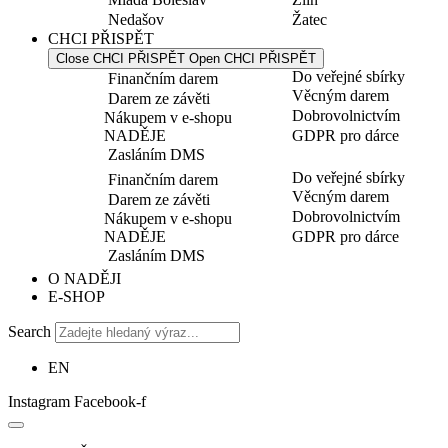
Nedašov
Žatec
CHCI PŘISPĚT
Close CHCI PŘISPĚT
Open CHCI PŘISPĚT
Do veřejné sbírky
Finančním darem
Věcným darem
Darem ze závěti
Dobrovolnictvím
Nákupem v e-shopu
NADĚJE
GDPR pro dárce
Zasláním DMS
Do veřejné sbírky
Finančním darem
Věcným darem
Darem ze závěti
Dobrovolnictvím
Nákupem v e-shopu
NADĚJE
GDPR pro dárce
Zasláním DMS
O NADĚJI
E-SHOP
Search
EN
Instagram
Facebook-f