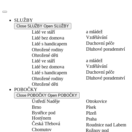
Přejít
k
obsahu
SLUŽBY
Close SLUŽBY
Open SLUŽBY
a mládež
Lidé ve stáří
Vzdělávání
Lidé bez domova
Duchovní péče
Lidé s handicapem
Dluhové poradenství
Ohrožené rodiny
Ohrožené děti
a mládež
Lidé ve stáří
Vzdělávání
Lidé bez domova
Duchovní péče
Lidé s handicapem
Dluhové poradenství
Ohrožené rodiny
Ohrožené děti
POBOČKY
Close POBOČKY
Open POBOČKY
Ústředí Naděje
Otrokovice
Brno
Písek
Bystřice pod
Plzeň
Hostýnem
Praha
Česká Třebová
Roudnice nad Labem
Chomutov
Rožnov pod