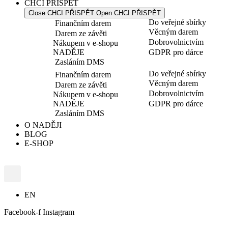
CHCI PŘISPĚT
Close CHCI PŘISPĚT
Open CHCI PŘISPĚT
Do veřejné sbírky
Finančním darem
Věcným darem
Darem ze závěti
Dobrovolnictvím
Nákupem v e-shopu
NADĚJE
GDPR pro dárce
Zasláním DMS
Do veřejné sbírky
Finančním darem
Věcným darem
Darem ze závěti
Dobrovolnictvím
Nákupem v e-shopu
NADĚJE
GDPR pro dárce
Zasláním DMS
O NADĚJI
BLOG
E-SHOP
EN
Facebook-f
Instagram