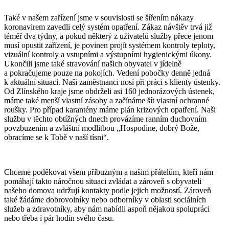
Také v našem zařízení jsme v souvislosti se šířením nákazy
koronavirem zavedli celý systém opatření. Zákaz návštěv trvá již
téměř dva týdny, a pokud některý z uživatelů služby přece jenom
musí opustit zařízení, je povinen projít systémem kontroly teploty,
vizuální kontroly a vstupními a výstupními hygienickými úkony.
Ukončili jsme také stravování našich obyvatel v jídelně
a pokračujeme pouze na pokojích. Vedení pobočky denně jedná
k aktuální situaci. Naši zaměstnanci nosí při práci s klienty ústenky.
Od Zlínského kraje jsme obdrželi asi 160 jednorázových ústenek,
máme také menší vlastní zásoby a začínáme šít vlastní ochranné
roušky. Pro případ karantény máme plán krizových opatření. Naši
službu v těchto obtížných dnech provázíme ranním duchovním
povzbuzením a zvláštní modlitbou „Hospodine, dobrý Bože,
obracíme se k Tobě v naší tísni“.
Chceme poděkovat všem příbuzným a našim přátelům, kteří nám
pomáhají takto náročnou situaci zvládat a zároveň s obyvateli
našeho domova udržují kontakty podle jejich možností. Zároveň
také žádáme dobrovolníky nebo odborníky v oblasti sociálních
služeb a zdravotníky, aby nám nabídli aspoň nějakou spolupráci
nebo třeba i pár hodin svého času.