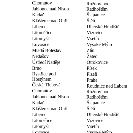
Chomutov
Rožnov pod
Jablonec nad Nisou
Radhoštěm
Kadaň
Šlapanice
Klášterec nad Ohří
Štětí
Liberec
Uherské Hradiště
Litoměřice
Vizovice
Litomyšl
Vsetín
Lovosice
Vysoké Mýto
Mladá Boleslav
Zlín
Nedašov
Žatec
Ústředí Naděje
Otrokovice
Brno
Písek
Bystřice pod
Plzeň
Hostýnem
Praha
Česká Třebová
Roudnice nad Labem
Chomutov
Rožnov pod
Jablonec nad Nisou
Radhoštěm
Kadaň
Šlapanice
Klášterec nad Ohří
Štětí
Liberec
Uherské Hradiště
Litoměřice
Vizovice
Litomyšl
Vsetín
Lovosice
Vysoké Mýto