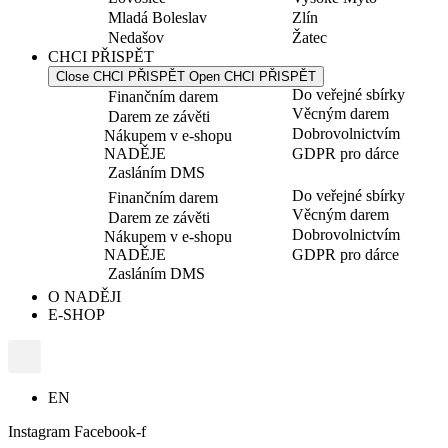
Mladá Boleslav
Zlín
Nedašov
Žatec
CHCI PŘISPĚT
Close CHCI PŘISPĚT
Open CHCI PŘISPĚT
Do veřejné sbírky
Finančním darem
Věcným darem
Darem ze závěti
Dobrovolnictvím
Nákupem v e-shopu
NADĚJE
GDPR pro dárce
Zasláním DMS
Do veřejné sbírky
Finančním darem
Věcným darem
Darem ze závěti
Dobrovolnictvím
Nákupem v e-shopu
NADĚJE
GDPR pro dárce
Zasláním DMS
O NADĚJI
E-SHOP
EN
Instagram
Facebook-f