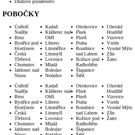
Dluhové poradenství
POBOČKY
Ústředí
Kadaň
Otrokovice
Uherské
Naděje
Klášterec nad
Písek
Hradiště
Brno
Ohří
Plzeň
Vizovice
Bystřice pod
Liberec
Praha
Vsetín
Hostýnem
Litoměřice
Roudnice
Vysoké Mýto
Česká
Litomyšl
nad Labem
Zlín
Třebová
Lovosice
Rožnov pod
Žatec
Chomutov
Mladá
Radhoštěm
Jablonec nad
Boleslav
Šlapanice
Nisou
Nedašov
Štětí
Ústředí
Kadaň
Otrokovice
Uherské
Naděje
Klášterec nad
Písek
Hradiště
Brno
Ohří
Plzeň
Vizovice
Bystřice pod
Liberec
Praha
Vsetín
Hostýnem
Litoměřice
Roudnice
Vysoké Mýto
Česká
Litomyšl
nad Labem
Zlín
Třebová
Lovosice
Rožnov pod
Žatec
Chomutov
Mladá
Radhoštěm
Jablonec nad
Boleslav
Šlapanice
Nisou
Nedašov
Štětí