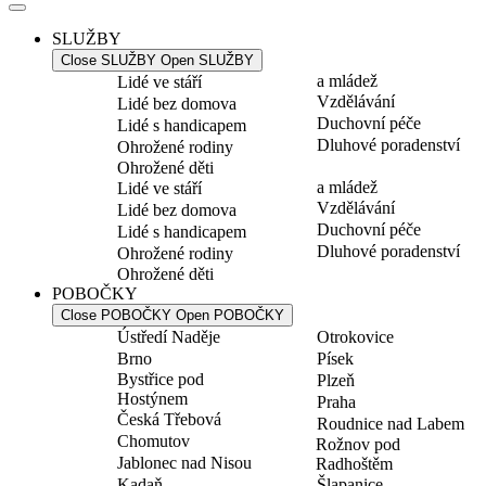
SLUŽBY
Close SLUŽBY
Open SLUŽBY
a mládež
Lidé ve stáří
Vzdělávání
Lidé bez domova
Duchovní péče
Lidé s handicapem
Dluhové poradenství
Ohrožené rodiny
Ohrožené děti
a mládež
Lidé ve stáří
Vzdělávání
Lidé bez domova
Duchovní péče
Lidé s handicapem
Dluhové poradenství
Ohrožené rodiny
Ohrožené děti
POBOČKY
Close POBOČKY
Open POBOČKY
Ústředí Naděje
Otrokovice
Brno
Písek
Bystřice pod
Plzeň
Hostýnem
Praha
Česká Třebová
Roudnice nad Labem
Chomutov
Rožnov pod
Jablonec nad Nisou
Radhoštěm
Kadaň
Šlapanice