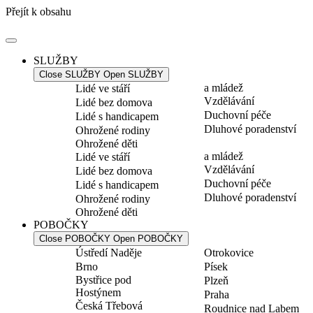
Přejít k obsahu
SLUŽBY
Close SLUŽBY
Open SLUŽBY
a mládež
Lidé ve stáří
Vzdělávání
Lidé bez domova
Duchovní péče
Lidé s handicapem
Dluhové poradenství
Ohrožené rodiny
Ohrožené děti
a mládež
Lidé ve stáří
Vzdělávání
Lidé bez domova
Duchovní péče
Lidé s handicapem
Dluhové poradenství
Ohrožené rodiny
Ohrožené děti
POBOČKY
Close POBOČKY
Open POBOČKY
Ústředí Naděje
Otrokovice
Brno
Písek
Bystřice pod
Plzeň
Hostýnem
Praha
Česká Třebová
Roudnice nad Labem