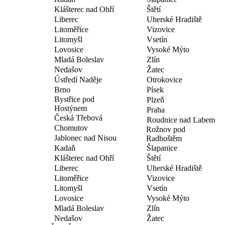
Klášterec nad Ohří
Štětí
Liberec
Uherské Hradiště
Litoměřice
Vizovice
Litomyšl
Vsetín
Lovosice
Vysoké Mýto
Mladá Boleslav
Zlín
Nedašov
Žatec
Ústředí Naděje
Otrokovice
Brno
Písek
Bystřice pod
Plzeň
Hostýnem
Praha
Česká Třebová
Roudnice nad Labem
Chomutov
Rožnov pod
Jablonec nad Nisou
Radhoštěm
Kadaň
Šlapanice
Klášterec nad Ohří
Štětí
Liberec
Uherské Hradiště
Litoměřice
Vizovice
Litomyšl
Vsetín
Lovosice
Vysoké Mýto
Mladá Boleslav
Zlín
Nedašov
Žatec