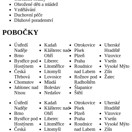
Ohrožené děti a mládež
Vzdělávání
Duchovní péče
Dluhové poradenství
POBOČKY
Ústředí
Kadaň
Otrokovice
Uherské
Naděje
Klášterec nad
Písek
Hradiště
Brno
Ohří
Plzeň
Vizovice
Bystřice pod
Liberec
Praha
Vsetín
Hostýnem
Litoměřice
Roudnice
Vysoké Mýto
Česká
Litomyšl
nad Labem
Zlín
Třebová
Lovosice
Rožnov pod
Žatec
Chomutov
Mladá
Radhoštěm
Jablonec nad
Boleslav
Šlapanice
Nisou
Nedašov
Štětí
Ústředí
Kadaň
Otrokovice
Uherské
Naděje
Klášterec nad
Písek
Hradiště
Brno
Ohří
Plzeň
Vizovice
Bystřice pod
Liberec
Praha
Vsetín
Hostýnem
Litoměřice
Roudnice
Vysoké Mýto
Česká
Litomyšl
nad Labem
Zlín