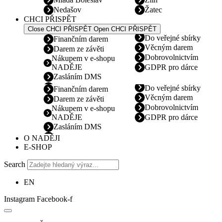
Nedašov
Žatec
CHCI PŘISPĚT
Close CHCI PŘISPĚT
Open CHCI PŘISPĚT
Do veřejné sbírky
Finančním darem
Věcným darem
Darem ze závěti
Dobrovolnictvím
Nákupem v e-shopu
NADĚJE
GDPR pro dárce
Zasláním DMS
Do veřejné sbírky
Finančním darem
Věcným darem
Darem ze závěti
Dobrovolnictvím
Nákupem v e-shopu
NADĚJE
GDPR pro dárce
Zasláním DMS
O NADĚJI
E-SHOP
Search
EN
Instagram
Facebook-f