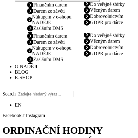
Do veřejné sbírky
Finančním darem
Věcným darem
Darem ze závěti
Dobrovolnictvím
Nákupem v e-shopu
NADĚJE
GDPR pro dárce
Zasláním DMS
Do veřejné sbírky
Finančním darem
Věcným darem
Darem ze závěti
Dobrovolnictvím
Nákupem v e-shopu
NADĚJE
GDPR pro dárce
Zasláním DMS
O NADĚJI
BLOG
E-SHOP
Search
EN
Facebook-f
Instagram
ORDINAČNÍ HODINY