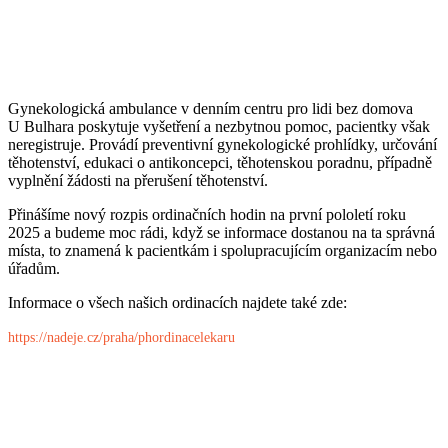
Gynekologická ambulance v denním centru pro lidi bez domova
U Bulhara poskytuje vyšetření a nezbytnou pomoc, pacientky však
neregistruje. Provádí preventivní gynekologické prohlídky, určování
těhotenství, edukaci o antikoncepci, těhotenskou poradnu, případně
vyplnění žádosti na přerušení těhotenství.
Přinášíme nový rozpis ordinačních hodin na první pololetí roku
2025 a budeme moc rádi, když se informace dostanou na ta správná
místa, to znamená k pacientkám i spolupracujícím organizacím nebo
úřadům.
Informace o všech našich ordinacích najdete také zde:
https://nadeje.cz/praha/phordinacelekaru