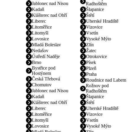
Jablonec nad Nisou
Radhoštěm
Kadaň
Šlapanice
Klášterec nad Ohří
Štětí
Liberec
Uherské Hradiště
Litoměřice
Vizovice
Litomyšl
Vsetín
Lovosice
Vysoké Mýto
Mladá Boleslav
Zlín
Nedašov
Žatec
Ústředí Naděje
Otrokovice
Brno
Písek
Bystřice pod
Plzeň
Hostýnem
Praha
Česká Třebová
Roudnice nad Labem
Chomutov
Rožnov pod
Jablonec nad Nisou
Radhoštěm
Kadaň
Šlapanice
Klášterec nad Ohří
Štětí
Liberec
Uherské Hradiště
Litoměřice
Vizovice
Litomyšl
Vsetín
Lovosice
Vysoké Mýto
Mladá Boleslav
Zlín