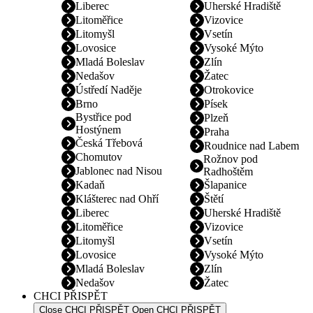
Liberec
Uherské Hradiště
Litoměřice
Vizovice
Litomyšl
Vsetín
Lovosice
Vysoké Mýto
Mladá Boleslav
Zlín
Nedašov
Žatec
Ústředí Naděje
Otrokovice
Brno
Písek
Bystřice pod
Plzeň
Hostýnem
Praha
Česká Třebová
Roudnice nad Labem
Chomutov
Rožnov pod
Jablonec nad Nisou
Radhoštěm
Kadaň
Šlapanice
Klášterec nad Ohří
Štětí
Liberec
Uherské Hradiště
Litoměřice
Vizovice
Litomyšl
Vsetín
Lovosice
Vysoké Mýto
Mladá Boleslav
Zlín
Nedašov
Žatec
CHCI PŘISPĚT
Close CHCI PŘISPĚT
Open CHCI PŘISPĚT