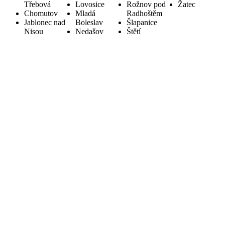
Třebová
Lovosice
Rožnov pod
Žatec
Chomutov
Mladá
Radhoštěm
Jablonec nad
Boleslav
Šlapanice
Nisou
Nedašov
Štětí