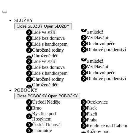
Přejít
k
obsahu
SLUŽBY
Close SLUŽBY
Open SLUŽBY
a mládež
Lidé ve stáří
Vzdělávání
Lidé bez domova
Duchovní péče
Lidé s handicapem
Dluhové poradenství
Ohrožené rodiny
Ohrožené děti
a mládež
Lidé ve stáří
Vzdělávání
Lidé bez domova
Duchovní péče
Lidé s handicapem
Dluhové poradenství
Ohrožené rodiny
Ohrožené děti
POBOČKY
Close POBOČKY
Open POBOČKY
Ústředí Naděje
Otrokovice
Brno
Písek
Bystřice pod
Plzeň
Hostýnem
Praha
Česká Třebová
Roudnice nad Labem
Chomutov
Rožnov pod