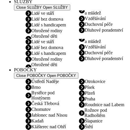
SLUŽBY
Close SLUŽBY
Open SLUŽBY
a mládež
Lidé ve stáří
Vzdělávání
Lidé bez domova
Duchovní péče
Lidé s handicapem
Dluhové poradenství
Ohrožené rodiny
Ohrožené děti
a mládež
Lidé ve stáří
Vzdělávání
Lidé bez domova
Duchovní péče
Lidé s handicapem
Dluhové poradenství
Ohrožené rodiny
Ohrožené děti
POBOČKY
Close POBOČKY
Open POBOČKY
Ústředí Naděje
Otrokovice
Brno
Písek
Bystřice pod
Plzeň
Hostýnem
Praha
Česká Třebová
Roudnice nad Labem
Chomutov
Rožnov pod
Jablonec nad Nisou
Radhoštěm
Kadaň
Šlapanice
Klášterec nad Ohří
Štětí