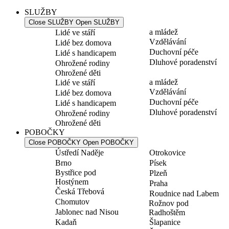
SLUŽBY
Close SLUŽBY
Open SLUŽBY
a mládež
Lidé ve stáří
Vzdělávání
Lidé bez domova
Duchovní péče
Lidé s handicapem
Dluhové poradenství
Ohrožené rodiny
Ohrožené děti
a mládež
Lidé ve stáří
Vzdělávání
Lidé bez domova
Duchovní péče
Lidé s handicapem
Dluhové poradenství
Ohrožené rodiny
Ohrožené děti
POBOČKY
Close POBOČKY
Open POBOČKY
Ústředí Naděje
Otrokovice
Brno
Písek
Bystřice pod
Plzeň
Hostýnem
Praha
Česká Třebová
Roudnice nad Labem
Chomutov
Rožnov pod
Jablonec nad Nisou
Radhoštěm
Kadaň
Šlapanice