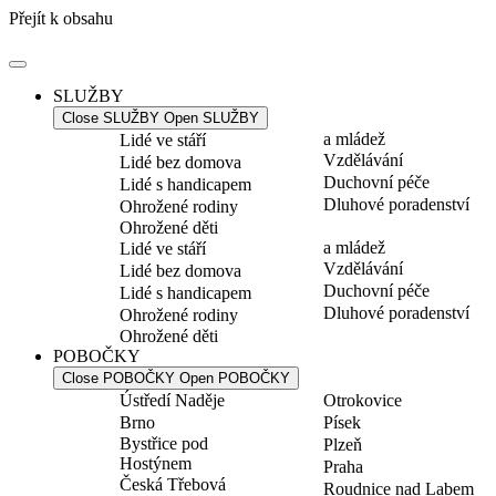
Přejít k obsahu
SLUŽBY
Close SLUŽBY
Open SLUŽBY
a mládež
Lidé ve stáří
Vzdělávání
Lidé bez domova
Duchovní péče
Lidé s handicapem
Dluhové poradenství
Ohrožené rodiny
Ohrožené děti
a mládež
Lidé ve stáří
Vzdělávání
Lidé bez domova
Duchovní péče
Lidé s handicapem
Dluhové poradenství
Ohrožené rodiny
Ohrožené děti
POBOČKY
Close POBOČKY
Open POBOČKY
Ústředí Naděje
Otrokovice
Brno
Písek
Bystřice pod
Plzeň
Hostýnem
Praha
Česká Třebová
Roudnice nad Labem