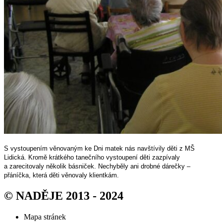
S vystoupením věnovaným ke Dni matek nás navštívily děti z MŠ
Lidická. Kromě krátkého tanečního vystoupení děti zazpívaly
a zarecitovaly několik básniček. Nechyběly ani drobné dárečky –
přáníčka, která děti věnovaly klientkám.
© NADĚJE 2013 - 2024
Mapa stránek