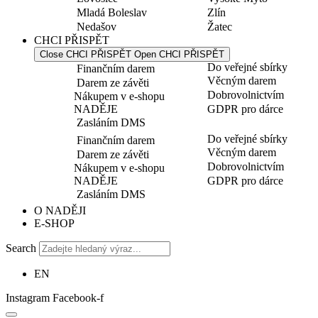
Mladá Boleslav
Zlín
Nedašov
Žatec
CHCI PŘISPĚT
Close CHCI PŘISPĚT
Open CHCI PŘISPĚT
Do veřejné sbírky
Finančním darem
Věcným darem
Darem ze závěti
Dobrovolnictvím
Nákupem v e-shopu
NADĚJE
GDPR pro dárce
Zasláním DMS
Do veřejné sbírky
Finančním darem
Věcným darem
Darem ze závěti
Dobrovolnictvím
Nákupem v e-shopu
NADĚJE
GDPR pro dárce
Zasláním DMS
O NADĚJI
E-SHOP
Search
EN
Instagram
Facebook-f