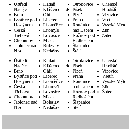
Ústředí
Kadaň
Otrokovice
Uherské
Naděje
Klášterec nad
Písek
Hradiště
Brno
Ohří
Plzeň
Vizovice
Bystřice pod
Liberec
Praha
Vsetín
Hostýnem
Litoměřice
Roudnice
Vysoké Mýto
Česká
Litomyšl
nad Labem
Zlín
Třebová
Lovosice
Rožnov pod
Žatec
Chomutov
Mladá
Radhoštěm
Jablonec nad
Boleslav
Šlapanice
Nisou
Nedašov
Štětí
Ústředí
Kadaň
Otrokovice
Uherské
Naděje
Klášterec nad
Písek
Hradiště
Brno
Ohří
Plzeň
Vizovice
Bystřice pod
Liberec
Praha
Vsetín
Hostýnem
Litoměřice
Roudnice
Vysoké Mýto
Česká
Litomyšl
nad Labem
Zlín
Třebová
Lovosice
Rožnov pod
Žatec
Chomutov
Mladá
Radhoštěm
Jablonec nad
Boleslav
Šlapanice
Nisou
Nedašov
Štětí