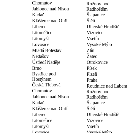
Chomutov
Rožnov pod
Jablonec nad Nisou
Radhoštěm
Kadaň
Šlapanice
Klášterec nad Ohří
Štětí
Liberec
Uherské Hradiště
Litoměřice
Vizovice
Litomyšl
Vsetín
Lovosice
Vysoké Mýto
Mladá Boleslav
Zlín
Nedašov
Žatec
Ústředí Naděje
Otrokovice
Brno
Písek
Bystřice pod
Plzeň
Hostýnem
Praha
Česká Třebová
Roudnice nad Labem
Chomutov
Rožnov pod
Jablonec nad Nisou
Radhoštěm
Kadaň
Šlapanice
Klášterec nad Ohří
Štětí
Liberec
Uherské Hradiště
Litoměřice
Vizovice
Litomyšl
Vsetín
Lovosice
Vysoké Mýto