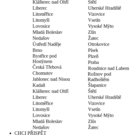
Klášterec nad Ohří
Štětí
Liberec
Uherské Hradiště
Litoměřice
Vizovice
Litomyšl
Vsetín
Lovosice
Vysoké Mýto
Mladá Boleslav
Zlín
Nedašov
Žatec
Ústředí Naděje
Otrokovice
Brno
Písek
Bystřice pod
Plzeň
Hostýnem
Praha
Česká Třebová
Roudnice nad Labem
Chomutov
Rožnov pod
Jablonec nad Nisou
Radhoštěm
Kadaň
Šlapanice
Klášterec nad Ohří
Štětí
Liberec
Uherské Hradiště
Litoměřice
Vizovice
Litomyšl
Vsetín
Lovosice
Vysoké Mýto
Mladá Boleslav
Zlín
Nedašov
Žatec
CHCI PŘISPĚT