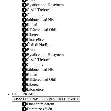
Bystřice pod Hostýnem
Česká Třebová
Chomutov
Jablonec nad Nisou
Kadaň
Klášterec nad Ohří
Liberec
Litoměřice
Ústředí Naděje
Brno
Bystřice pod Hostýnem
Česká Třebová
Chomutov
Jablonec nad Nisou
Kadaň
Klášterec nad Ohří
Liberec
Litoměřice
CHCI PŘISPĚT
Close CHCI PŘISPĚT
Open CHCI PŘISPĚT
Finančním darem
Darem ze závěti