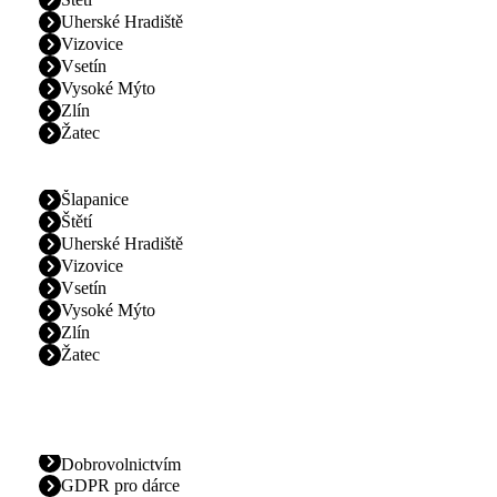
Uherské Hradiště
Vizovice
Vsetín
Vysoké Mýto
Zlín
Žatec
Šlapanice
Štětí
Uherské Hradiště
Vizovice
Vsetín
Vysoké Mýto
Zlín
Žatec
Dobrovolnictvím
GDPR pro dárce