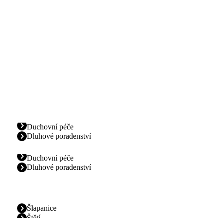
Duchovní péče
Dluhové poradenství
Duchovní péče
Dluhové poradenství
Šlapanice
Štětí