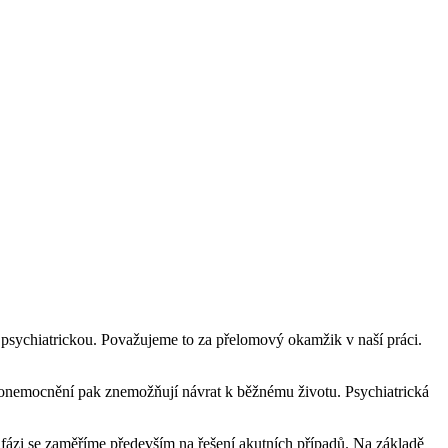
a psychiatrickou. Považujeme to za přelomový okamžik v naší práci.
 onemocnění pak znemožňují návrat k běžnému životu. Psychiatrická
 fázi se zaměříme především na řešení akutních případů. Na základě