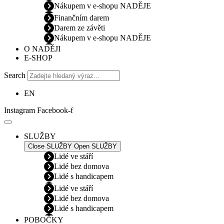
Nákupem v e-shopu NADĚJE
Finančním darem
Darem ze závěti
Nákupem v e-shopu NADĚJE
O NADĚJI
E-SHOP
Search
EN
Instagram
Facebook-f
SLUŽBY
Close SLUŽBY
Open SLUŽBY
Lidé ve stáří
Lidé bez domova
Lidé s handicapem
Lidé ve stáří
Lidé bez domova
Lidé s handicapem
POBOČKY