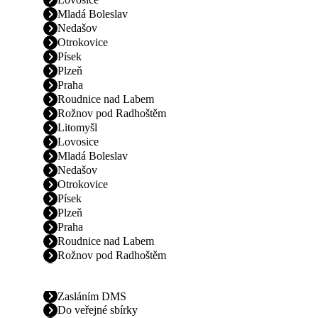
Mladá Boleslav
Nedašov
Otrokovice
Písek
Plzeň
Praha
Roudnice nad Labem
Rožnov pod Radhoštěm
Litomyšl
Lovosice
Mladá Boleslav
Nedašov
Otrokovice
Písek
Plzeň
Praha
Roudnice nad Labem
Rožnov pod Radhoštěm
Zasláním DMS
Do veřejné sbírky