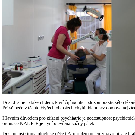
Dosud jsme nabízeli lidem, kteří žijí na ulici, službu praktického l
Právě péče v těchto čtyřech oblastech chybí lidem bez domova nejvíc
Hlavním důvodem pro zřízení psychiatrie je nedostupnost psychiatri
ordinace NADĚJE je nyní otevřena každý pátek.
Dostupnost stomatologické péče řeší problém nejen zdravotní, ale hra