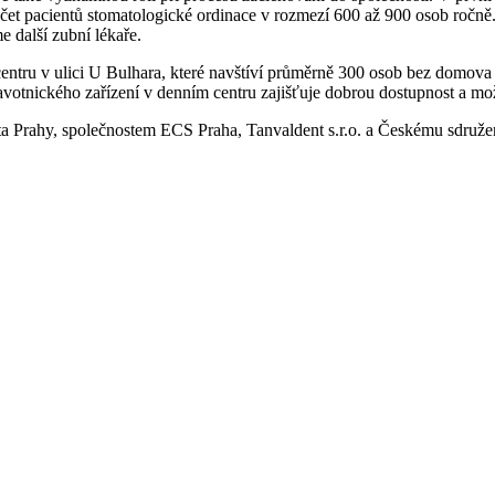
očet pacientů stomatologické ordinace v rozmezí 600 až 900 osob ročně
 další zubní lékaře.
centru v ulici U Bulhara, které navštíví průměrně 300 osob bez domova
avotnického zařízení v denním centru zajišťuje dobrou dostupnost a mo
ta Prahy, společnostem ECS Praha, Tanvaldent s.r.o. a Českému sdruže