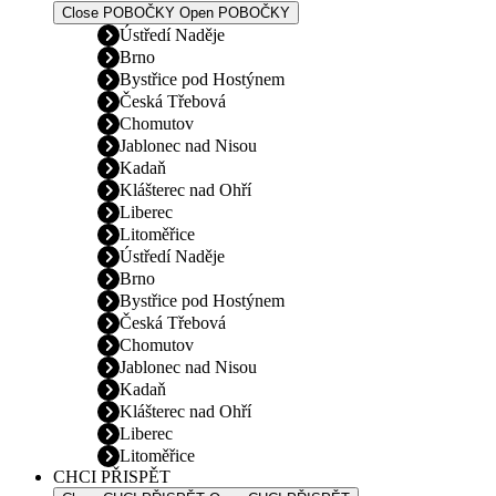
Close POBOČKY
Open POBOČKY
Ústředí Naděje
Brno
Bystřice pod Hostýnem
Česká Třebová
Chomutov
Jablonec nad Nisou
Kadaň
Klášterec nad Ohří
Liberec
Litoměřice
Ústředí Naděje
Brno
Bystřice pod Hostýnem
Česká Třebová
Chomutov
Jablonec nad Nisou
Kadaň
Klášterec nad Ohří
Liberec
Litoměřice
CHCI PŘISPĚT