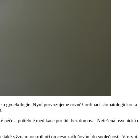
ékaře a gynekologie. Nyní provozujeme rovněž ordinaci stomatologickou 
e.
cké péče a potřebné medikace pro lidi bez domova. Neřešená psychická
je také významnou roli při procesu začleňování do společnosti. V první