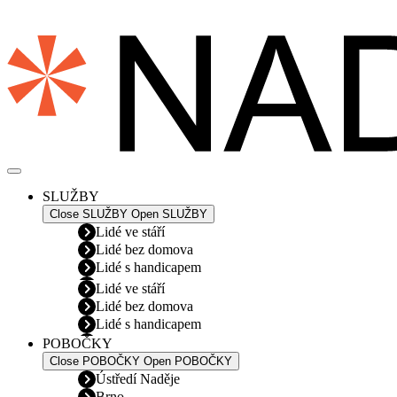
Přejít
k
obsahu
SLUŽBY
Close SLUŽBY
Open SLUŽBY
Lidé ve stáří
Lidé bez domova
Lidé s handicapem
Lidé ve stáří
Lidé bez domova
Lidé s handicapem
POBOČKY
Close POBOČKY
Open POBOČKY
Ústředí Naděje
Brno