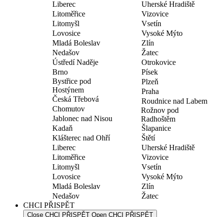
Liberec
Uherské Hradiště
Litoměřice
Vizovice
Litomyšl
Vsetín
Lovosice
Vysoké Mýto
Mladá Boleslav
Zlín
Nedašov
Žatec
Ústředí Naděje
Otrokovice
Brno
Písek
Bystřice pod
Plzeň
Hostýnem
Praha
Česká Třebová
Roudnice nad Labem
Chomutov
Rožnov pod
Jablonec nad Nisou
Radhoštěm
Kadaň
Šlapanice
Klášterec nad Ohří
Štětí
Liberec
Uherské Hradiště
Litoměřice
Vizovice
Litomyšl
Vsetín
Lovosice
Vysoké Mýto
Mladá Boleslav
Zlín
Nedašov
Žatec
CHCI PŘISPĚT
Close CHCI PŘISPĚT
Open CHCI PŘISPĚT