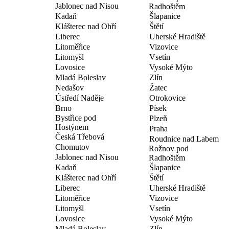
Jablonec nad Nisou
Radhoštěm
Kadaň
Šlapanice
Klášterec nad Ohří
Štětí
Liberec
Uherské Hradiště
Litoměřice
Vizovice
Litomyšl
Vsetín
Lovosice
Vysoké Mýto
Mladá Boleslav
Zlín
Nedašov
Žatec
Ústředí Naděje
Otrokovice
Brno
Písek
Bystřice pod
Plzeň
Hostýnem
Praha
Česká Třebová
Roudnice nad Labem
Chomutov
Rožnov pod
Jablonec nad Nisou
Radhoštěm
Kadaň
Šlapanice
Klášterec nad Ohří
Štětí
Liberec
Uherské Hradiště
Litoměřice
Vizovice
Litomyšl
Vsetín
Lovosice
Vysoké Mýto
Mladá Boleslav
Zlín