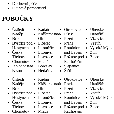
Duchovní péče
Dluhové poradenství
POBOČKY
Ústředí
Kadaň
Otrokovice
Uherské
Naděje
Klášterec nad
Písek
Hradiště
Brno
Ohří
Plzeň
Vizovice
Bystřice pod
Liberec
Praha
Vsetín
Hostýnem
Litoměřice
Roudnice
Vysoké Mýto
Česká
Litomyšl
nad Labem
Zlín
Třebová
Lovosice
Rožnov pod
Žatec
Chomutov
Mladá
Radhoštěm
Jablonec nad
Boleslav
Šlapanice
Nisou
Nedašov
Štětí
Ústředí
Kadaň
Otrokovice
Uherské
Naděje
Klášterec nad
Písek
Hradiště
Brno
Ohří
Plzeň
Vizovice
Bystřice pod
Liberec
Praha
Vsetín
Hostýnem
Litoměřice
Roudnice
Vysoké Mýto
Česká
Litomyšl
nad Labem
Zlín
Třebová
Lovosice
Rožnov pod
Žatec
Chomutov
Mladá
Radhoštěm