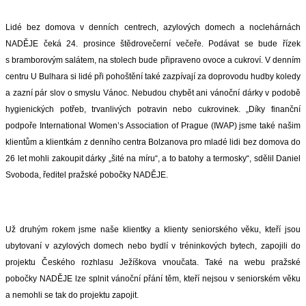
Lidé bez domova v denních centrech, azylových domech a noclehárnách
NADĚJE čeká 24. prosince štědrovečerní večeře. Podávat se bude řízek
s bramborovým salátem, na stolech bude připraveno ovoce a cukroví. V denním
centru U Bulhara si lidé při pohoštění také zazpívají za doprovodu hudby koledy
a zazní pár slov o smyslu Vánoc. Nebudou chybět ani vánoční dárky v podobě
hygienických potřeb, trvanlivých potravin nebo cukrovinek. „Díky finanční
podpoře
International Women’s Association of Prague (IWAP) jsme také našim
klientům a klientkám z denního centra Bolzanova pro mladé lidi bez domova do
26 let mohli zakoupit dárky „šité na míru“, a to batohy a termosky“, sdělil Daniel
Svoboda, ředitel pražské pobočky NADĚJE.
Už druhým rokem jsme naše klientky a klienty seniorského věku, kteří jsou
ubytovaní v azylových domech nebo bydlí v tréninkových bytech, zapojili do
projektu Českého rozhlasu Ježíškova vnoučata. Také na webu pražské
pobočky NADĚJE lze splnit vánoční přání těm, kteří nejsou v seniorském věku
a nemohli se tak do projektu zapojit.