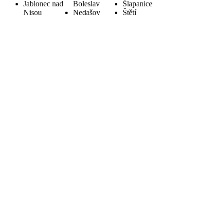
Jablonec nad
Boleslav
Šlapanice
Nisou
Nedašov
Štětí