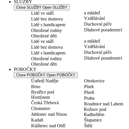
SLUŽBY
Close SLUŽBY
Open SLUŽBY
a mládež
Lidé ve stáří
Vzdělávání
Lidé bez domova
Duchovní péče
Lidé s handicapem
Dluhové poradenství
Ohrožené rodiny
Ohrožené děti
a mládež
Lidé ve stáří
Vzdělávání
Lidé bez domova
Duchovní péče
Lidé s handicapem
Dluhové poradenství
Ohrožené rodiny
Ohrožené děti
POBOČKY
Close POBOČKY
Open POBOČKY
Ústředí Naděje
Otrokovice
Brno
Písek
Bystřice pod
Plzeň
Hostýnem
Praha
Česká Třebová
Roudnice nad Labem
Chomutov
Rožnov pod
Jablonec nad Nisou
Radhoštěm
Kadaň
Šlapanice
Klášterec nad Ohří
Štětí