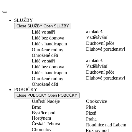
Přejít
k
obsahu
SLUŽBY
Close SLUŽBY
Open SLUŽBY
a mládež
Lidé ve stáří
Vzdělávání
Lidé bez domova
Duchovní péče
Lidé s handicapem
Dluhové poradenství
Ohrožené rodiny
Ohrožené děti
a mládež
Lidé ve stáří
Vzdělávání
Lidé bez domova
Duchovní péče
Lidé s handicapem
Dluhové poradenství
Ohrožené rodiny
Ohrožené děti
POBOČKY
Close POBOČKY
Open POBOČKY
Ústředí Naděje
Otrokovice
Brno
Písek
Bystřice pod
Plzeň
Hostýnem
Praha
Česká Třebová
Roudnice nad Labem
Chomutov
Rožnov pod