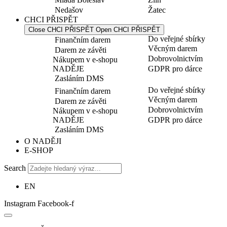
Nedašov
Žatec
CHCI PŘISPĚT
Close CHCI PŘISPĚT
Open CHCI PŘISPĚT
Do veřejné sbírky
Finančním darem
Věcným darem
Darem ze závěti
Dobrovolnictvím
Nákupem v e-shopu
NADĚJE
GDPR pro dárce
Zasláním DMS
Do veřejné sbírky
Finančním darem
Věcným darem
Darem ze závěti
Dobrovolnictvím
Nákupem v e-shopu
NADĚJE
GDPR pro dárce
Zasláním DMS
O NADĚJI
E-SHOP
Search
EN
Instagram
Facebook-f