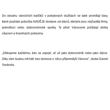
Do obsahu vánočních balíčků v pobytových službách se také promítají dary,
které pražská pobočka NADĚJE dostane od dárců, kterými jsou nejčastěji firmy,
jednotlivci nebo dobrovolnické spolky. Ty před Vánocemi pořádají sbírky
ošacení a trvanlivých potraviny.
„Děkujeme každému, kdo se zapojil, ať už jako dobrovolník nebo jako dárce.
Díky vám budou mít lidé bez domova o něco příjemnější Vánoce“, dodal Daniel
Svoboda.