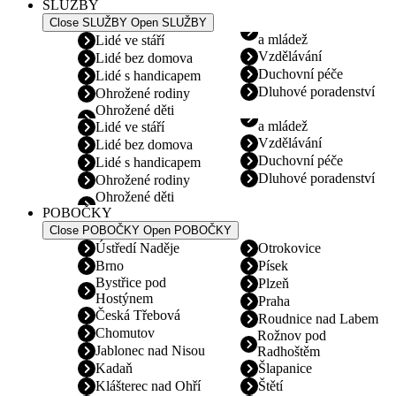
SLUŽBY
Close SLUŽBY
Open SLUŽBY
a mládež
Lidé ve stáří
Vzdělávání
Lidé bez domova
Duchovní péče
Lidé s handicapem
Dluhové poradenství
Ohrožené rodiny
Ohrožené děti
a mládež
Lidé ve stáří
Vzdělávání
Lidé bez domova
Duchovní péče
Lidé s handicapem
Dluhové poradenství
Ohrožené rodiny
Ohrožené děti
POBOČKY
Close POBOČKY
Open POBOČKY
Ústředí Naděje
Otrokovice
Brno
Písek
Bystřice pod
Plzeň
Hostýnem
Praha
Česká Třebová
Roudnice nad Labem
Chomutov
Rožnov pod
Jablonec nad Nisou
Radhoštěm
Kadaň
Šlapanice
Klášterec nad Ohří
Štětí