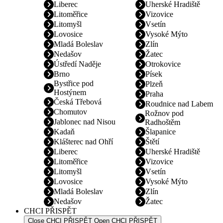
Liberec
Uherské Hradiště
Litoměřice
Vizovice
Litomyšl
Vsetín
Lovosice
Vysoké Mýto
Mladá Boleslav
Zlín
Nedašov
Žatec
Ústředí Naděje
Otrokovice
Brno
Písek
Bystřice pod
Plzeň
Hostýnem
Praha
Česká Třebová
Roudnice nad Labem
Chomutov
Rožnov pod
Jablonec nad Nisou
Radhoštěm
Kadaň
Šlapanice
Klášterec nad Ohří
Štětí
Liberec
Uherské Hradiště
Litoměřice
Vizovice
Litomyšl
Vsetín
Lovosice
Vysoké Mýto
Mladá Boleslav
Zlín
Nedašov
Žatec
CHCI PŘISPĚT
Close CHCI PŘISPĚT
Open CHCI PŘISPĚT