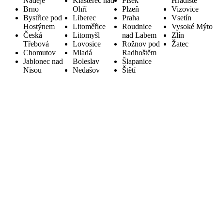
Naděje
Klášterec nad
Písek
Hradiště
Brno
Ohří
Plzeň
Vizovice
Bystřice pod
Liberec
Praha
Vsetín
Hostýnem
Litoměřice
Roudnice
Vysoké Mýto
Česká
Litomyšl
nad Labem
Zlín
Třebová
Lovosice
Rožnov pod
Žatec
Chomutov
Mladá
Radhoštěm
Jablonec nad
Boleslav
Šlapanice
Nisou
Nedašov
Štětí