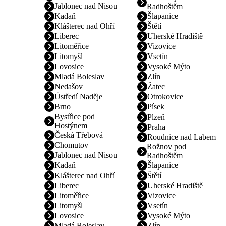
Jablonec nad Nisou
Radhoštěm
Kadaň
Šlapanice
Klášterec nad Ohří
Štětí
Liberec
Uherské Hradiště
Litoměřice
Vizovice
Litomyšl
Vsetín
Lovosice
Vysoké Mýto
Mladá Boleslav
Zlín
Nedašov
Žatec
Ústředí Naděje
Otrokovice
Brno
Písek
Bystřice pod
Plzeň
Hostýnem
Praha
Česká Třebová
Roudnice nad Labem
Chomutov
Rožnov pod
Jablonec nad Nisou
Radhoštěm
Kadaň
Šlapanice
Klášterec nad Ohří
Štětí
Liberec
Uherské Hradiště
Litoměřice
Vizovice
Litomyšl
Vsetín
Lovosice
Vysoké Mýto
Mladá Boleslav
Zlín