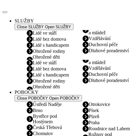
Přejít
k
obsahu
SLUŽBY
Close SLUŽBY
Open SLUŽBY
a mládež
Lidé ve stáří
Vzdělávání
Lidé bez domova
Duchovní péče
Lidé s handicapem
Dluhové poradenství
Ohrožené rodiny
Ohrožené děti
a mládež
Lidé ve stáří
Vzdělávání
Lidé bez domova
Duchovní péče
Lidé s handicapem
Dluhové poradenství
Ohrožené rodiny
Ohrožené děti
POBOČKY
Close POBOČKY
Open POBOČKY
Ústředí Naděje
Otrokovice
Brno
Písek
Bystřice pod
Plzeň
Hostýnem
Praha
Česká Třebová
Roudnice nad Labem
Chomutov
Rožnov pod