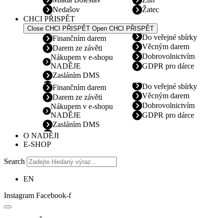
Nedašov
Žatec
CHCI PŘISPĚT
Close CHCI PŘISPĚT
Open CHCI PŘISPĚT
Do veřejné sbírky
Finančním darem
Věcným darem
Darem ze závěti
Dobrovolnictvím
Nákupem v e-shopu
NADĚJE
GDPR pro dárce
Zasláním DMS
Do veřejné sbírky
Finančním darem
Věcným darem
Darem ze závěti
Dobrovolnictvím
Nákupem v e-shopu
NADĚJE
GDPR pro dárce
Zasláním DMS
O NADĚJI
E-SHOP
Search
EN
Instagram
Facebook-f