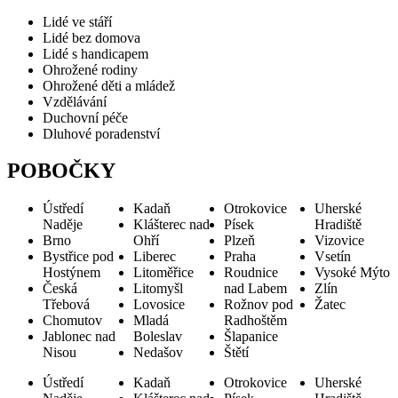
Lidé ve stáří
Lidé bez domova
Lidé s handicapem
Ohrožené rodiny
Ohrožené děti a mládež
Vzdělávání
Duchovní péče
Dluhové poradenství
POBOČKY
Ústředí
Kadaň
Otrokovice
Uherské
Naděje
Klášterec nad
Písek
Hradiště
Brno
Ohří
Plzeň
Vizovice
Bystřice pod
Liberec
Praha
Vsetín
Hostýnem
Litoměřice
Roudnice
Vysoké Mýto
Česká
Litomyšl
nad Labem
Zlín
Třebová
Lovosice
Rožnov pod
Žatec
Chomutov
Mladá
Radhoštěm
Jablonec nad
Boleslav
Šlapanice
Nisou
Nedašov
Štětí
Ústředí
Kadaň
Otrokovice
Uherské