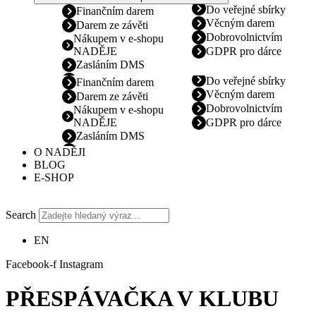
Do veřejné sbírky
Finančním darem
Věcným darem
Darem ze závěti
Dobrovolnictvím
Nákupem v e-shopu
NADĚJE
GDPR pro dárce
Zasláním DMS
Do veřejné sbírky
Finančním darem
Věcným darem
Darem ze závěti
Dobrovolnictvím
Nákupem v e-shopu
NADĚJE
GDPR pro dárce
Zasláním DMS
O NADĚJI
BLOG
E-SHOP
Search
EN
Facebook-f
Instagram
PŘESPÁVAČKA V KLUBU