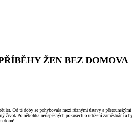
 PŘÍBĚHY ŽEN BEZ DOMOVA
o pět let. Od té doby se pohybovala mezi různými ústavy a pěstounskými
ý život. Po několika neúspěšných pokusech o udržení zaměstnání a bydl
ém domě.