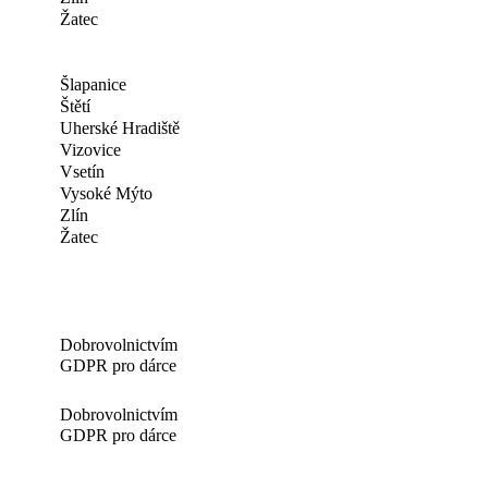
Žatec
Šlapanice
Štětí
Uherské Hradiště
Vizovice
Vsetín
Vysoké Mýto
Zlín
Žatec
Dobrovolnictvím
GDPR pro dárce
Dobrovolnictvím
GDPR pro dárce