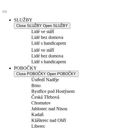
Přejít
k
obsahu
SLUŽBY
Close SLUŽBY
Open SLUŽBY
Lidé ve stáří
Lidé bez domova
Lidé s handicapem
Lidé ve stáří
Lidé bez domova
Lidé s handicapem
POBOČKY
Close POBOČKY
Open POBOČKY
Ústředí Naděje
Brno
Bystřice pod Hostýnem
Česká Třebová
Chomutov
Jablonec nad Nisou
Kadaň
Klášterec nad Ohří
Liberec