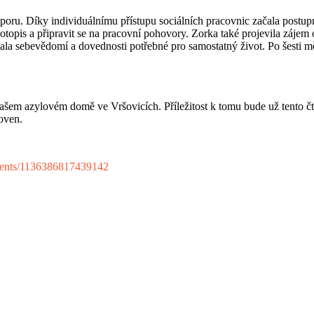
dporu. Díky individuálnímu přístupu sociálních pracovnic začala postu
topis a připravit se na pracovní pohovory. Zorka také projevila zájem o
ískala sebevědomí a dovednosti potřebné pro samostatný život. Po šesti m
v našem azylovém domě ve Vršovicích. Příležitost k tomu bude už tento
hoven.
vents/1136386817439142