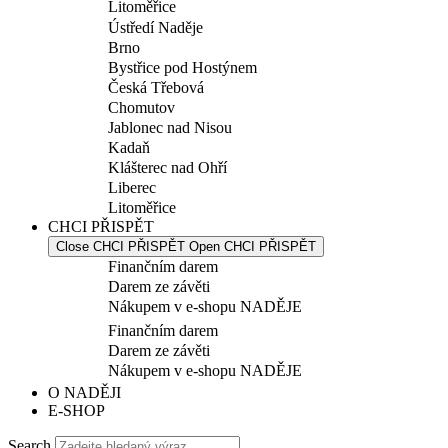
Litoměřice
Ústředí Naděje
Brno
Bystřice pod Hostýnem
Česká Třebová
Chomutov
Jablonec nad Nisou
Kadaň
Klášterec nad Ohří
Liberec
Litoměřice
CHCI PŘISPĚT
Close CHCI PŘISPĚT
Open CHCI PŘISPĚT
Finančním darem
Darem ze závěti
Nákupem v e-shopu NADĚJE
Finančním darem
Darem ze závěti
Nákupem v e-shopu NADĚJE
O NADĚJI
E-SHOP
Search