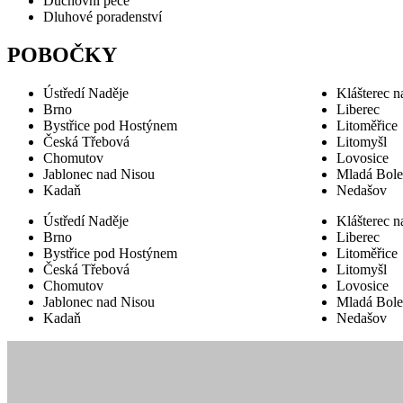
Duchovní péče
Dluhové poradenství
POBOČKY
Ústředí Naděje
Klášterec n
Brno
Liberec
Bystřice pod Hostýnem
Litoměřice
Česká Třebová
Litomyšl
Chomutov
Lovosice
Jablonec nad Nisou
Mladá Bole
Kadaň
Nedašov
Ústředí Naděje
Klášterec n
Brno
Liberec
Bystřice pod Hostýnem
Litoměřice
Česká Třebová
Litomyšl
Chomutov
Lovosice
Jablonec nad Nisou
Mladá Bole
Kadaň
Nedašov