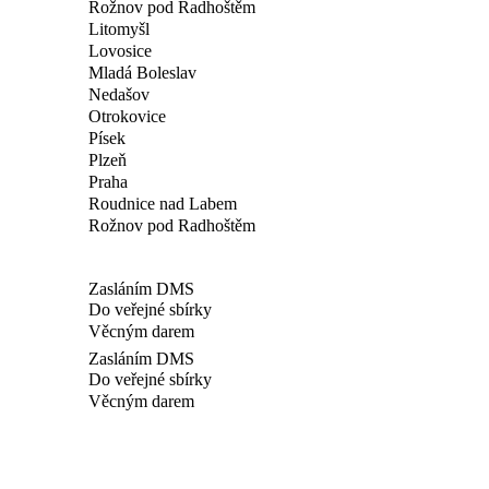
Rožnov pod Radhoštěm
Litomyšl
Lovosice
Mladá Boleslav
Nedašov
Otrokovice
Písek
Plzeň
Praha
Roudnice nad Labem
Rožnov pod Radhoštěm
Zasláním DMS
Do veřejné sbírky
Věcným darem
Zasláním DMS
Do veřejné sbírky
Věcným darem