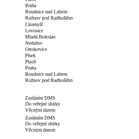
Praha
Roudnice nad Labem
Rožnov pod Radhoštěm
Litomyšl
Lovosice
Mladá Boleslav
Nedašov
Otrokovice
Písek
Plzeň
Praha
Roudnice nad Labem
Rožnov pod Radhoštěm
Zasláním DMS
Do veřejné sbírky
Věcným darem
Zasláním DMS
Do veřejné sbírky
Věcným darem