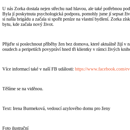
U nás Zorka dostala nejen střechu nad hlavou, ale také potřebnou po
Byla jí poskytnuta psychologická podpora, pomohly jsme jí sepsat živo
si našla brigádu a začala si spořit peníze na vlastní bydlení. Zorka z
bytu, kde začala nový život.
Přijďte si poslechnout příběhy žen bez domova, které aktuálně žijí 
osudech a peripetiích povypráví hned tři klientky v rámci živých kni
Více informací také v naší FB události:
https://www.facebook.com/e
Těšíme se na viděnou.
Text: Irena Burmeková, vedoucí azylového domu pro ženy
Foto ilustrační