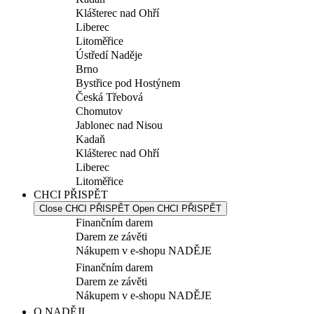
Klášterec nad Ohří
Liberec
Litoměřice
Ústředí Naděje
Brno
Bystřice pod Hostýnem
Česká Třebová
Chomutov
Jablonec nad Nisou
Kadaň
Klášterec nad Ohří
Liberec
Litoměřice
CHCI PŘISPĚT
Close CHCI PŘISPĚT
Open CHCI PŘISPĚT
Finančním darem
Darem ze závěti
Nákupem v e-shopu NADĚJE
Finančním darem
Darem ze závěti
Nákupem v e-shopu NADĚJE
O NADĚJI