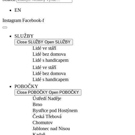
EN
Instagram
Facebook-f
SLUŽBY
Close SLUŽBY
Open SLUŽBY
Lidé ve stáří
Lidé bez domova
Lidé s handicapem
Lidé ve stáří
Lidé bez domova
Lidé s handicapem
POBOČKY
Close POBOČKY
Open POBOČKY
Ústředí Naděje
Brno
Bystřice pod Hostýnem
Česká Třebová
Chomutov
Jablonec nad Nisou
Kadaň