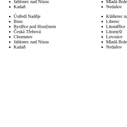
Jablonec nad Nisou
Mladá Bole
Kadaň
Nedašov
Ústředí Naděje
Klášterec n
Brno
Liberec
Bystřice pod Hostýnem
Litoměřice
Česká Třebová
Litomyšl
Chomutov
Lovosice
Jablonec nad Nisou
Mladá Bole
Kadaň
Nedašov