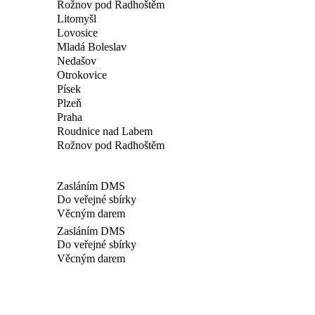
Rožnov pod Radhoštěm
Litomyšl
Lovosice
Mladá Boleslav
Nedašov
Otrokovice
Písek
Plzeň
Praha
Roudnice nad Labem
Rožnov pod Radhoštěm
Zasláním DMS
Do veřejné sbírky
Věcným darem
Zasláním DMS
Do veřejné sbírky
Věcným darem