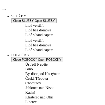
Přejít
k
obsahu
SLUŽBY
Close SLUŽBY
Open SLUŽBY
Lidé ve stáří
Lidé bez domova
Lidé s handicapem
Lidé ve stáří
Lidé bez domova
Lidé s handicapem
POBOČKY
Close POBOČKY
Open POBOČKY
Ústředí Naděje
Brno
Bystřice pod Hostýnem
Česká Třebová
Chomutov
Jablonec nad Nisou
Kadaň
Klášterec nad Ohří
Liberec