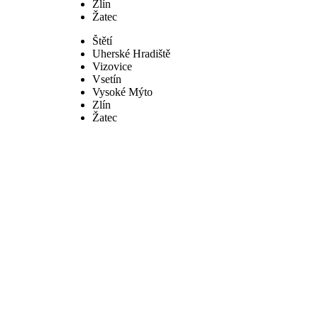
Zlín
Žatec
Štětí
Uherské Hradiště
Vizovice
Vsetín
Vysoké Mýto
Zlín
Žatec