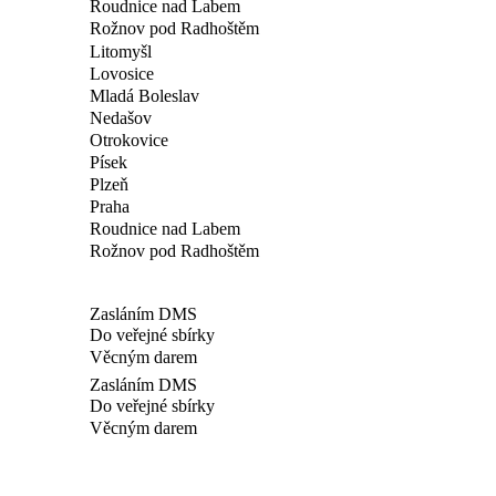
Roudnice nad Labem
Rožnov pod Radhoštěm
Litomyšl
Lovosice
Mladá Boleslav
Nedašov
Otrokovice
Písek
Plzeň
Praha
Roudnice nad Labem
Rožnov pod Radhoštěm
Zasláním DMS
Do veřejné sbírky
Věcným darem
Zasláním DMS
Do veřejné sbírky
Věcným darem