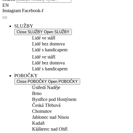
EN
Instagram
Facebook-f
SLUŽBY
Close SLUŽBY
Open SLUŽBY
Lidé ve stáří
Lidé bez domova
Lidé s handicapem
Lidé ve stáří
Lidé bez domova
Lidé s handicapem
POBOČKY
Close POBOČKY
Open POBOČKY
Ústředí Naděje
Brno
Bystřice pod Hostýnem
Česká Třebová
Chomutov
Jablonec nad Nisou
Kadaň
Klášterec nad Ohří