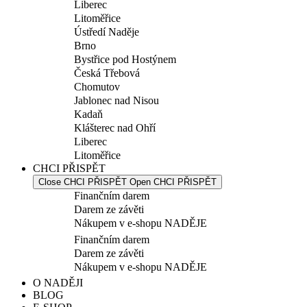
Liberec
Litoměřice
Ústředí Naděje
Brno
Bystřice pod Hostýnem
Česká Třebová
Chomutov
Jablonec nad Nisou
Kadaň
Klášterec nad Ohří
Liberec
Litoměřice
CHCI PŘISPĚT
Close CHCI PŘISPĚT
Open CHCI PŘISPĚT
Finančním darem
Darem ze závěti
Nákupem v e-shopu NADĚJE
Finančním darem
Darem ze závěti
Nákupem v e-shopu NADĚJE
O NADĚJI
BLOG