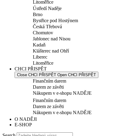
Litoměřice
Ústředí Naděje
Brno
Bystřice pod Hostýnem
Česká Třebová
Chomutov
Jablonec nad Nisou
Kadaň
Klášterec nad Ohří
Liberec
Litoměřice
CHCI PŘISPĚT
Close CHCI PŘISPĚT
Open CHCI PŘISPĚT
Finančním darem
Darem ze závěti
Nákupem v e-shopu NADĚJE
Finančním darem
Darem ze závěti
Nákupem v e-shopu NADĚJE
O NADĚJI
E-SHOP
Search