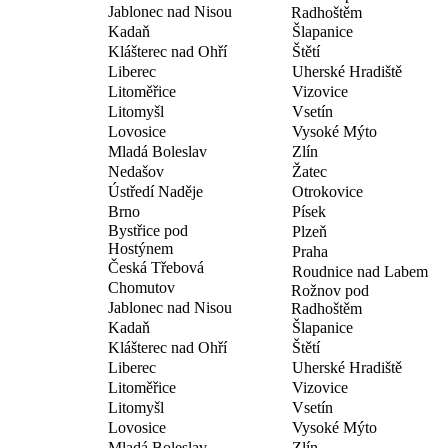
Jablonec nad Nisou
Radhoštěm
Kadaň
Šlapanice
Klášterec nad Ohří
Štětí
Liberec
Uherské Hradiště
Litoměřice
Vizovice
Litomyšl
Vsetín
Lovosice
Vysoké Mýto
Mladá Boleslav
Zlín
Nedašov
Žatec
Ústředí Naděje
Otrokovice
Brno
Písek
Bystřice pod
Plzeň
Hostýnem
Praha
Česká Třebová
Roudnice nad Labem
Chomutov
Rožnov pod
Jablonec nad Nisou
Radhoštěm
Kadaň
Šlapanice
Klášterec nad Ohří
Štětí
Liberec
Uherské Hradiště
Litoměřice
Vizovice
Litomyšl
Vsetín
Lovosice
Vysoké Mýto
Mladá Boleslav
Zlín