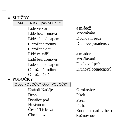
Přejít
k
obsahu
SLUŽBY
Close SLUŽBY
Open SLUŽBY
a mládež
Lidé ve stáří
Vzdělávání
Lidé bez domova
Duchovní péče
Lidé s handicapem
Dluhové poradenství
Ohrožené rodiny
Ohrožené děti
a mládež
Lidé ve stáří
Vzdělávání
Lidé bez domova
Duchovní péče
Lidé s handicapem
Dluhové poradenství
Ohrožené rodiny
Ohrožené děti
POBOČKY
Close POBOČKY
Open POBOČKY
Ústředí Naděje
Otrokovice
Brno
Písek
Bystřice pod
Plzeň
Hostýnem
Praha
Česká Třebová
Roudnice nad Labem
Chomutov
Rožnov pod