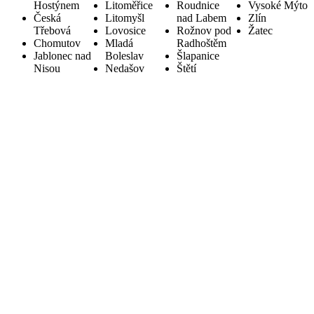
Hostýnem
Litoměřice
Roudnice
Vysoké Mýto
Česká
Litomyšl
nad Labem
Zlín
Třebová
Lovosice
Rožnov pod
Žatec
Chomutov
Mladá
Radhoštěm
Jablonec nad
Boleslav
Šlapanice
Nisou
Nedašov
Štětí