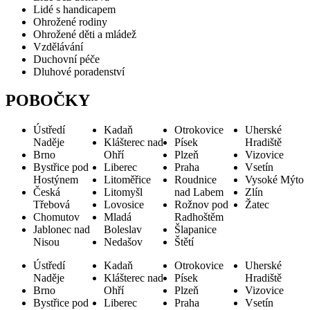
Lidé s handicapem
Ohrožené rodiny
Ohrožené děti a mládež
Vzdělávání
Duchovní péče
Dluhové poradenství
POBOČKY
Ústředí
Kadaň
Otrokovice
Uherské
Naděje
Klášterec nad
Písek
Hradiště
Brno
Ohří
Plzeň
Vizovice
Bystřice pod
Liberec
Praha
Vsetín
Hostýnem
Litoměřice
Roudnice
Vysoké Mýto
Česká
Litomyšl
nad Labem
Zlín
Třebová
Lovosice
Rožnov pod
Žatec
Chomutov
Mladá
Radhoštěm
Jablonec nad
Boleslav
Šlapanice
Nisou
Nedašov
Štětí
Ústředí
Kadaň
Otrokovice
Uherské
Naděje
Klášterec nad
Písek
Hradiště
Brno
Ohří
Plzeň
Vizovice
Bystřice pod
Liberec
Praha
Vsetín