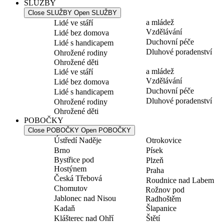
SLUŽBY
Close SLUŽBY
Open SLUŽBY
a mládež
Lidé ve stáří
Vzdělávání
Lidé bez domova
Duchovní péče
Lidé s handicapem
Dluhové poradenství
Ohrožené rodiny
Ohrožené děti
a mládež
Lidé ve stáří
Vzdělávání
Lidé bez domova
Duchovní péče
Lidé s handicapem
Dluhové poradenství
Ohrožené rodiny
Ohrožené děti
POBOČKY
Close POBOČKY
Open POBOČKY
Ústředí Naděje
Otrokovice
Brno
Písek
Bystřice pod
Plzeň
Hostýnem
Praha
Česká Třebová
Roudnice nad Labem
Chomutov
Rožnov pod
Jablonec nad Nisou
Radhoštěm
Kadaň
Šlapanice
Klášterec nad Ohří
Štětí