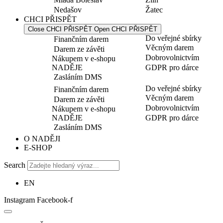
Nedašov
Žatec
CHCI PŘISPĚT
Close CHCI PŘISPĚT
Open CHCI PŘISPĚT
Do veřejné sbírky
Finančním darem
Věcným darem
Darem ze závěti
Dobrovolnictvím
Nákupem v e-shopu
NADĚJE
GDPR pro dárce
Zasláním DMS
Do veřejné sbírky
Finančním darem
Věcným darem
Darem ze závěti
Dobrovolnictvím
Nákupem v e-shopu
NADĚJE
GDPR pro dárce
Zasláním DMS
O NADĚJI
E-SHOP
Search
EN
Instagram
Facebook-f