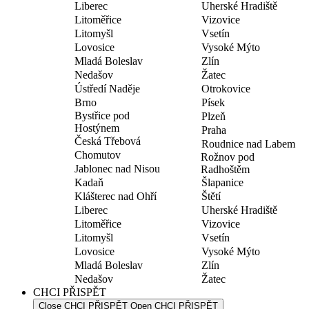
Liberec
Uherské Hradiště
Litoměřice
Vizovice
Litomyšl
Vsetín
Lovosice
Vysoké Mýto
Mladá Boleslav
Zlín
Nedašov
Žatec
Ústředí Naděje
Otrokovice
Brno
Písek
Bystřice pod
Plzeň
Hostýnem
Praha
Česká Třebová
Roudnice nad Labem
Chomutov
Rožnov pod
Jablonec nad Nisou
Radhoštěm
Kadaň
Šlapanice
Klášterec nad Ohří
Štětí
Liberec
Uherské Hradiště
Litoměřice
Vizovice
Litomyšl
Vsetín
Lovosice
Vysoké Mýto
Mladá Boleslav
Zlín
Nedašov
Žatec
CHCI PŘISPĚT
Close CHCI PŘISPĚT
Open CHCI PŘISPĚT