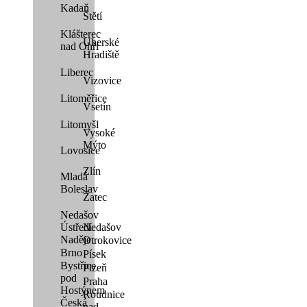
Kadaň
Štětí
Klášterec
Uherské
nad Ohří
Hradiště
Liberec
Vizovice
Litoměřice
Vsetín
Litomyšl
Vysoké
Mýto
Lovosice
Zlín
Mladá
Boleslav
Žatec
Nedašov
Ústředí
Nedašov
Naděje
Otrokovice
Brno
Písek
Bystřice
Plzeň
pod
Praha
Hostýnem
Roudnice
Česká
nad