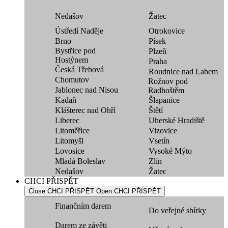
Nedašov
Žatec
Ústředí Naděje
Otrokovice
Brno
Písek
Bystřice pod
Plzeň
Hostýnem
Praha
Česká Třebová
Roudnice nad Labem
Chomutov
Rožnov pod
Jablonec nad Nisou
Radhoštěm
Kadaň
Šlapanice
Klášterec nad Ohří
Štětí
Liberec
Uherské Hradiště
Litoměřice
Vizovice
Litomyšl
Vsetín
Lovosice
Vysoké Mýto
Mladá Boleslav
Zlín
Nedašov
Žatec
CHCI PŘISPĚT
Close CHCI PŘISPĚT
Open CHCI PŘISPĚT
Finančním darem
Do veřejné sbírky
Darem ze závěti