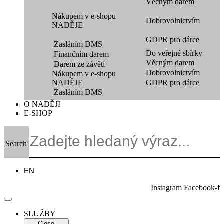
Věcným darem
Nákupem v e-shopu
Dobrovolnictvím
NADĚJE
GDPR pro dárce
Zasláním DMS
Do veřejné sbírky
Finančním darem
Věcným darem
Darem ze závěti
Dobrovolnictvím
Nákupem v e-shopu
NADĚJE
GDPR pro dárce
Zasláním DMS
O NADĚJI
E-SHOP
Search
EN
Instagram
Facebook-f
SLUŽBY
Close