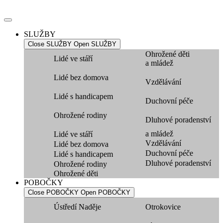
Přejít
k
obsahu
SLUŽBY
Close SLUŽBY
Open SLUŽBY
Ohrožené děti
Lidé ve stáří
a mládež
Lidé bez domova
Vzdělávání
Lidé s handicapem
Duchovní péče
Ohrožené rodiny
Dluhové poradenství
a mládež
Lidé ve stáří
Vzdělávání
Lidé bez domova
Duchovní péče
Lidé s handicapem
Dluhové poradenství
Ohrožené rodiny
Ohrožené děti
POBOČKY
Close POBOČKY
Open POBOČKY
Ústředí Naděje
Otrokovice