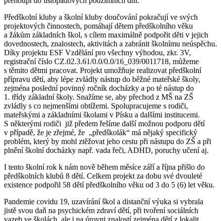
přehoupl do listopadových podzimních dní.
Předškolní kluby a školní kluby doučování pokračují ve svých
projektových činnostech, pomáhají dětem předškolního věku
a žákům základních škol, s cílem maximálně podpořit děti v jejich
dovednostech, znalostech, aktivitách a zabránit školnímu neúspěchu.
Díky projektu ESF Vzdělání pro všechny výhodou, zkr. 3V,
registrační číslo CZ.02.3.61/0.0/0.0/16_039/0011718, můžeme
s těmito dětmi pracovat. Projekt umožňuje realizovat předškolní
přípravu dětí, aby lépe zvládly nástup do běžné mateřské školy,
zejména poslední povinný ročník docházky a po té nástup do
1. třídy základní školy. Snažíme se, aby přechod z MŠ na ZŠ
zvládly s co nejmenšími obtížemi. Spolupracujeme s rodiči,
mateřskými a základními školami v Písku a dalšími institucemi.
S některými rodiči již předem řešíme další možnou podporu dětí
v případě, že je zřejmé, že „předškolák“ má nějaký specifický
problém, který by mohl ztěžovat jeho cestu při nástupu do ZŠ a při
plnění školní docházky např. vada řeči, ADHD, poruchy učení aj.
I tento školní rok k nám nově během měsíce září a října přišlo do
předškolních klubů 8 dětí. Celkem projekt za dobu své dvouleté
existence podpořil 58 dětí předškolního věku od 3 do 5 (6) let věku.
Pandemie covidu 19, uzavírání škol a distanční výuka si vybrala
jistě svou daň na psychickém zdraví dětí, při tvoření sociálních
vazeb ve školách, ale i na úrovni znalostí zejména dětí z lokalit.