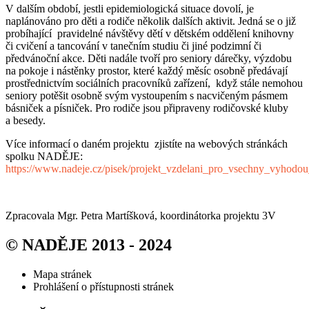
V dalším období, jestli epidemiologická situace dovolí, je
naplánováno pro děti a rodiče několik dalších aktivit. Jedná se o již
probíhající pravidelné návštěvy dětí v dětském oddělení knihovny
či cvičení a tancování v tanečním studiu či jiné podzimní či
předvánoční akce. Děti nadále tvoří pro seniory dárečky, výzdobu
na pokoje i nástěnky prostor, které každý měsíc osobně předávají
prostřednictvím sociálních pracovníků zařízení, když stále nemohou
seniory potěšit osobně svým vystoupením s nacvičeným pásmem
básniček a písniček. Pro rodiče jsou připraveny rodičovské kluby
a besedy.
Více informací o daném projektu zjistíte na webových stránkách
spolku NADĚJE:
https://www.nadeje.cz/pisek/projekt_vzdelani_pro_vsechny_vyhodo
Zpracovala Mgr. Petra Martíšková, koordinátorka projektu 3V
© NADĚJE 2013 - 2024
Mapa stránek
Prohlášení o přístupnosti stránek