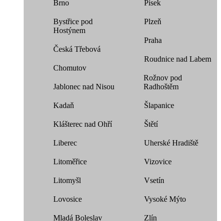
Brno
Písek
Bystřice pod
Plzeň
Hostýnem
Praha
Česká Třebová
Roudnice nad Labem
Chomutov
Rožnov pod
Jablonec nad Nisou
Radhoštěm
Kadaň
Šlapanice
Klášterec nad Ohří
Štětí
Liberec
Uherské Hradiště
Litoměřice
Vizovice
Litomyšl
Vsetín
Lovosice
Vysoké Mýto
Mladá Boleslav
Zlín