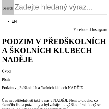
Search
EN
Facebook-f
Instagram
PODZIM V PŘEDŠKOLNÍCH
A ŠKOLNÍCH KLUBECH
NADĚJE
Úvod
Písek
Podzim v předškolních a školních klubech NADĚJE
Čas neuvěřitelně letí také u nás v NADĚJI. Není to dlouho, co
skončilo léto a prázdniny a byl zahájen nový školní rok, který se