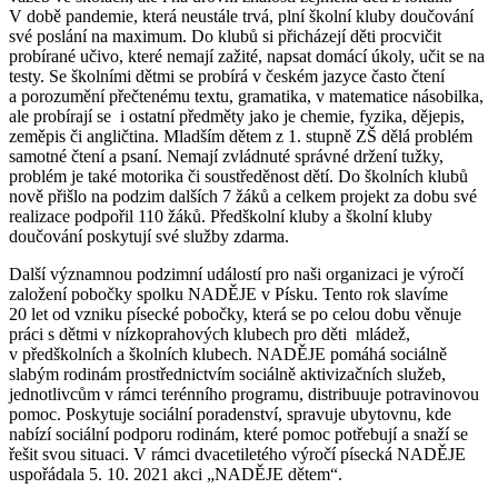
V době pandemie, která neustále trvá, plní školní kluby doučování
své poslání na maximum. Do klubů si přicházejí děti procvičit
probírané učivo, které nemají zažité, napsat domácí úkoly, učit se na
testy. Se školními dětmi se probírá v českém jazyce často čtení
a porozumění přečtenému textu, gramatika, v matematice násobilka,
ale probírají se i ostatní předměty jako je chemie, fyzika, dějepis,
zeměpis či angličtina. Mladším dětem z 1. stupně ZŠ dělá problém
samotné čtení a psaní. Nemají zvládnuté správné držení tužky,
problém je také motorika či soustředěnost dětí. Do školních klubů
nově přišlo na podzim dalších 7 žáků a celkem projekt za dobu své
realizace podpořil 110 žáků. Předškolní kluby a školní kluby
doučování poskytují své služby zdarma.
Další významnou podzimní událostí pro naši organizaci je výročí
založení pobočky spolku NADĚJE v Písku. Tento rok slavíme
20 let od vzniku písecké pobočky, která se po celou dobu věnuje
práci s dětmi v nízkoprahových klubech pro děti mládež,
v předškolních a školních klubech. NADĚJE pomáhá sociálně
slabým rodinám prostřednictvím sociálně aktivizačních služeb,
jednotlivcům v rámci terénního programu, distribuuje potravinovou
pomoc. Poskytuje sociální poradenství, spravuje ubytovnu, kde
nabízí sociální podporu rodinám, které pomoc potřebují a snaží se
řešit svou situaci. V rámci dvacetiletého výročí písecká NADĚJE
uspořádala 5. 10. 2021 akci „NADĚJE dětem“.