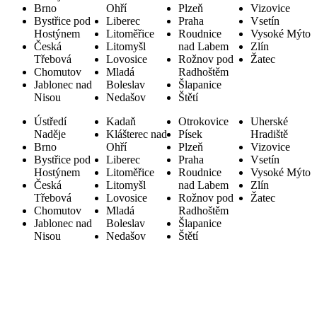
Brno
Ohří
Plzeň
Vizovice
Bystřice pod
Liberec
Praha
Vsetín
Hostýnem
Litoměřice
Roudnice
Vysoké Mýto
Česká
Litomyšl
nad Labem
Zlín
Třebová
Lovosice
Rožnov pod
Žatec
Chomutov
Mladá
Radhoštěm
Jablonec nad
Boleslav
Šlapanice
Nisou
Nedašov
Štětí
Ústředí
Kadaň
Otrokovice
Uherské
Naděje
Klášterec nad
Písek
Hradiště
Brno
Ohří
Plzeň
Vizovice
Bystřice pod
Liberec
Praha
Vsetín
Hostýnem
Litoměřice
Roudnice
Vysoké Mýto
Česká
Litomyšl
nad Labem
Zlín
Třebová
Lovosice
Rožnov pod
Žatec
Chomutov
Mladá
Radhoštěm
Jablonec nad
Boleslav
Šlapanice
Nisou
Nedašov
Štětí