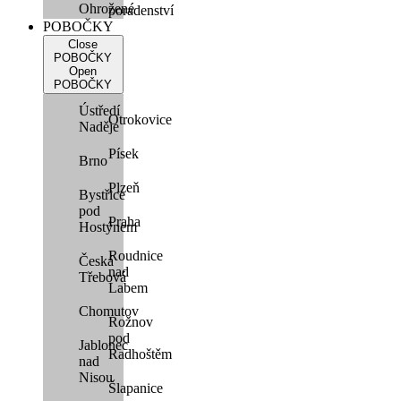
Ohrožené
poradenství
POBOČKY
Close
POBOČKY
Open
POBOČKY
Ústředí
Otrokovice
Naděje
Písek
Brno
Plzeň
Bystřice
pod
Praha
Hostýnem
Roudnice
Česká
nad
Třebová
Labem
Chomutov
Rožnov
pod
Jablonec
Radhoštěm
nad
Nisou
Šlapanice