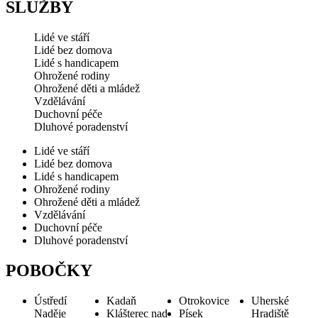
SLUŽBY
Lidé ve stáří
Lidé bez domova
Lidé s handicapem
Ohrožené rodiny
Ohrožené děti a mládež
Vzdělávání
Duchovní péče
Dluhové poradenství
Lidé ve stáří
Lidé bez domova
Lidé s handicapem
Ohrožené rodiny
Ohrožené děti a mládež
Vzdělávání
Duchovní péče
Dluhové poradenství
POBOČKY
Ústředí
Kadaň
Otrokovice
Uherské
Naděje
Klášterec nad
Písek
Hradiště