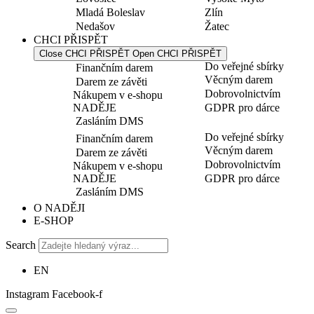
Mladá Boleslav
Zlín
Nedašov
Žatec
CHCI PŘISPĚT
Close CHCI PŘISPĚT
Open CHCI PŘISPĚT
Do veřejné sbírky
Finančním darem
Věcným darem
Darem ze závěti
Dobrovolnictvím
Nákupem v e-shopu
NADĚJE
GDPR pro dárce
Zasláním DMS
Do veřejné sbírky
Finančním darem
Věcným darem
Darem ze závěti
Dobrovolnictvím
Nákupem v e-shopu
NADĚJE
GDPR pro dárce
Zasláním DMS
O NADĚJI
E-SHOP
Search
EN
Instagram
Facebook-f