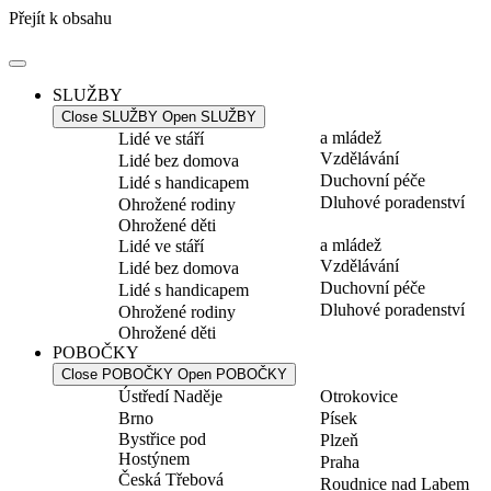
Přejít k obsahu
SLUŽBY
Close SLUŽBY
Open SLUŽBY
a mládež
Lidé ve stáří
Vzdělávání
Lidé bez domova
Duchovní péče
Lidé s handicapem
Dluhové poradenství
Ohrožené rodiny
Ohrožené děti
a mládež
Lidé ve stáří
Vzdělávání
Lidé bez domova
Duchovní péče
Lidé s handicapem
Dluhové poradenství
Ohrožené rodiny
Ohrožené děti
POBOČKY
Close POBOČKY
Open POBOČKY
Ústředí Naděje
Otrokovice
Brno
Písek
Bystřice pod
Plzeň
Hostýnem
Praha
Česká Třebová
Roudnice nad Labem