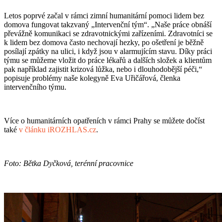
Letos poprvé začal v rámci zimní humanitární pomoci lidem bez
domova fungovat takzvaný „Intervenční tým“. „Naše práce obnáší
převážně komunikaci se zdravotnickými zařízeními. Zdravotníci se
k lidem bez domova často nechovají hezky, po ošetření je běžně
posílají zpátky na ulici, i když jsou v alarmujícím stavu. Díky práci
týmu se můžeme vložit do práce lékařů a dalších složek a klientům
pak například zajistit krizová lůžka, nebo i dlouhodobější péči,“
popisuje problémy naše kolegyně Eva Uřičářová, členka
intervenčního týmu.
Více o humanitárních opatřeních v rámci Prahy se můžete dočíst
také
v článku iROZHLAS.cz
.
Foto: Bětka Dyčková, terénní pracovnice