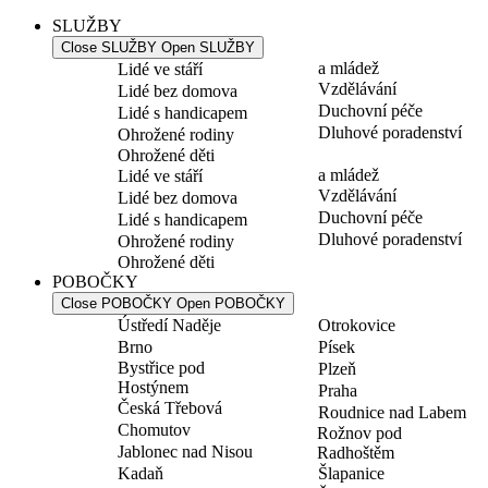
SLUŽBY
Close SLUŽBY
Open SLUŽBY
a mládež
Lidé ve stáří
Vzdělávání
Lidé bez domova
Duchovní péče
Lidé s handicapem
Dluhové poradenství
Ohrožené rodiny
Ohrožené děti
a mládež
Lidé ve stáří
Vzdělávání
Lidé bez domova
Duchovní péče
Lidé s handicapem
Dluhové poradenství
Ohrožené rodiny
Ohrožené děti
POBOČKY
Close POBOČKY
Open POBOČKY
Ústředí Naděje
Otrokovice
Brno
Písek
Bystřice pod
Plzeň
Hostýnem
Praha
Česká Třebová
Roudnice nad Labem
Chomutov
Rožnov pod
Jablonec nad Nisou
Radhoštěm
Kadaň
Šlapanice