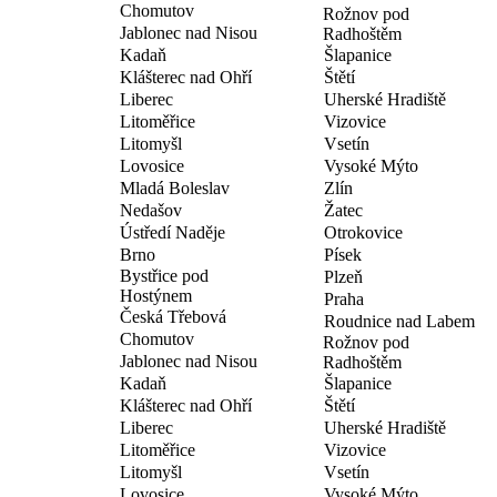
Chomutov
Rožnov pod
Jablonec nad Nisou
Radhoštěm
Kadaň
Šlapanice
Klášterec nad Ohří
Štětí
Liberec
Uherské Hradiště
Litoměřice
Vizovice
Litomyšl
Vsetín
Lovosice
Vysoké Mýto
Mladá Boleslav
Zlín
Nedašov
Žatec
Ústředí Naděje
Otrokovice
Brno
Písek
Bystřice pod
Plzeň
Hostýnem
Praha
Česká Třebová
Roudnice nad Labem
Chomutov
Rožnov pod
Jablonec nad Nisou
Radhoštěm
Kadaň
Šlapanice
Klášterec nad Ohří
Štětí
Liberec
Uherské Hradiště
Litoměřice
Vizovice
Litomyšl
Vsetín
Lovosice
Vysoké Mýto