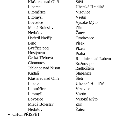
Klášterec nad Ohří
Štětí
Liberec
Uherské Hradiště
Litoměřice
Vizovice
Litomyšl
Vsetín
Lovosice
Vysoké Mýto
Mladá Boleslav
Zlín
Nedašov
Žatec
Ústředí Naděje
Otrokovice
Brno
Písek
Bystřice pod
Plzeň
Hostýnem
Praha
Česká Třebová
Roudnice nad Labem
Chomutov
Rožnov pod
Jablonec nad Nisou
Radhoštěm
Kadaň
Šlapanice
Klášterec nad Ohří
Štětí
Liberec
Uherské Hradiště
Litoměřice
Vizovice
Litomyšl
Vsetín
Lovosice
Vysoké Mýto
Mladá Boleslav
Zlín
Nedašov
Žatec
CHCI PŘISPĚT