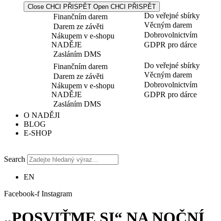
Close CHCI PŘISPĚT
Open CHCI PŘISPĚT
Do veřejné sbírky
Finančním darem
Věcným darem
Darem ze závěti
Dobrovolnictvím
Nákupem v e-shopu
NADĚJE
GDPR pro dárce
Zasláním DMS
Do veřejné sbírky
Finančním darem
Věcným darem
Darem ze závěti
Dobrovolnictvím
Nákupem v e-shopu
NADĚJE
GDPR pro dárce
Zasláním DMS
O NADĚJI
BLOG
E-SHOP
Search
EN
Facebook-f
Instagram
„POSVIŤME SI“ NA NOČNÍ