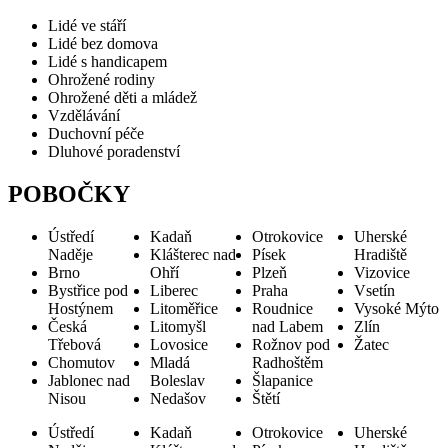
Lidé ve stáří
Lidé bez domova
Lidé s handicapem
Ohrožené rodiny
Ohrožené děti a mládež
Vzdělávání
Duchovní péče
Dluhové poradenství
POBOČKY
Ústředí
Kadaň
Otrokovice
Uherské
Naděje
Klášterec nad
Písek
Hradiště
Brno
Ohří
Plzeň
Vizovice
Bystřice pod
Liberec
Praha
Vsetín
Hostýnem
Litoměřice
Roudnice
Vysoké Mýto
Česká
Litomyšl
nad Labem
Zlín
Třebová
Lovosice
Rožnov pod
Žatec
Chomutov
Mladá
Radhoštěm
Jablonec nad
Boleslav
Šlapanice
Nisou
Nedašov
Štětí
Ústředí
Kadaň
Otrokovice
Uherské