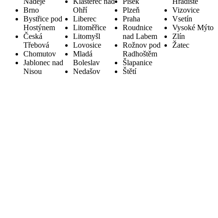
Naděje
Klášterec nad
Písek
Hradiště
Brno
Ohří
Plzeň
Vizovice
Bystřice pod
Liberec
Praha
Vsetín
Hostýnem
Litoměřice
Roudnice
Vysoké Mýto
Česká
Litomyšl
nad Labem
Zlín
Třebová
Lovosice
Rožnov pod
Žatec
Chomutov
Mladá
Radhoštěm
Jablonec nad
Boleslav
Šlapanice
Nisou
Nedašov
Štětí