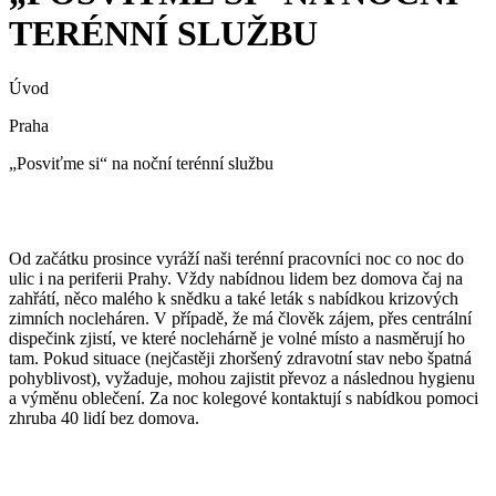
TERÉNNÍ SLUŽBU
Úvod
Praha
„Posviťme si“ na noční terénní službu
Od začátku prosince vyráží naši terénní pracovníci noc co noc do
ulic i na periferii Prahy. Vždy nabídnou lidem bez domova čaj na
zahřátí, něco malého k snědku a také leták s nabídkou krizových
zimních nocleháren. V případě, že má člověk zájem, přes centrální
dispečink zjistí, ve které noclehárně je volné místo a nasměrují ho
tam. Pokud situace (nejčastěji zhoršený zdravotní stav nebo špatná
pohyblivost), vyžaduje, mohou zajistit převoz a následnou hygienu
a výměnu oblečení. Za noc kolegové kontaktují s nabídkou pomoci
zhruba 40 lidí bez domova.