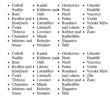
Ústředí
Kadaň
Otrokovice
Uherské
Naděje
Klášterec nad
Písek
Hradiště
Brno
Ohří
Plzeň
Vizovice
Bystřice pod
Liberec
Praha
Vsetín
Hostýnem
Litoměřice
Roudnice
Vysoké Mýto
Česká
Litomyšl
nad Labem
Zlín
Třebová
Lovosice
Rožnov pod
Žatec
Chomutov
Mladá
Radhoštěm
Jablonec nad
Boleslav
Šlapanice
Nisou
Nedašov
Štětí
Ústředí
Kadaň
Otrokovice
Uherské
Naděje
Klášterec nad
Písek
Hradiště
Brno
Ohří
Plzeň
Vizovice
Bystřice pod
Liberec
Praha
Vsetín
Hostýnem
Litoměřice
Roudnice
Vysoké Mýto
Česká
Litomyšl
nad Labem
Zlín
Třebová
Lovosice
Rožnov pod
Žatec
Chomutov
Mladá
Radhoštěm
Jablonec nad
Boleslav
Šlapanice
Nisou
Nedašov
Štětí