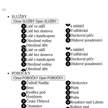
Přejít
k
obsahu
SLUŽBY
Close SLUŽBY
Open SLUŽBY
a mládež
Lidé ve stáří
Vzdělávání
Lidé bez domova
Duchovní péče
Lidé s handicapem
Dluhové poradenství
Ohrožené rodiny
Ohrožené děti
a mládež
Lidé ve stáří
Vzdělávání
Lidé bez domova
Duchovní péče
Lidé s handicapem
Dluhové poradenství
Ohrožené rodiny
Ohrožené děti
POBOČKY
Close POBOČKY
Open POBOČKY
Ústředí Naděje
Otrokovice
Brno
Písek
Bystřice pod
Plzeň
Hostýnem
Praha
Česká Třebová
Roudnice nad Labem
Chomutov
Rožnov pod