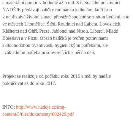
a materiální pomoc v hodnotě až 5 mil. Kč. Sociální pracovníci
NADĚJE předávají balíčky rodinám a jedincům, kteří jsou
v nepříznivé životní situaci převážně spojené se ztrátou bydlení, a to
ve městech Litoměřice, Štětí, Roudnici nad Labem, Lovosicích,
Klášterci nad Ohří, Praze, Jablonci nad Nisou, Liberci, Mladé
Boleslavi a v Plzni. Obsah balíčků je tvořen potravinami
s dlouhodobou trvanlivostí, hygienickými potřebami, ale
i základními potřebami souvisejících s péčí o děti.
Projekt se realizuje od počátku roku 2016 a měl by nadále
pokračovat až do roku 2017.
INFO:
http://www.nadeje.cz/img-
content/5/files/dokumenty/002420.pdf