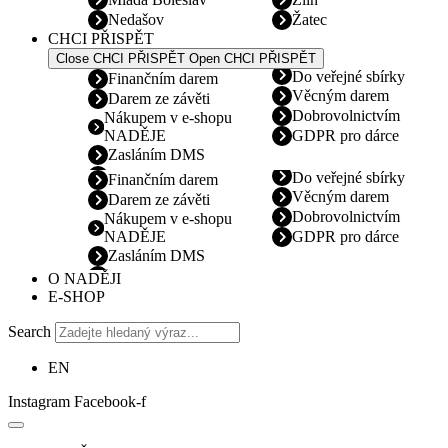
Nedašov
Žatec
CHCI PŘISPĚT
Close CHCI PŘISPĚT
Open CHCI PŘISPĚT
Do veřejné sbírky
Finančním darem
Věcným darem
Darem ze závěti
Dobrovolnictvím
Nákupem v e-shopu
NADĚJE
GDPR pro dárce
Zasláním DMS
Do veřejné sbírky
Finančním darem
Věcným darem
Darem ze závěti
Dobrovolnictvím
Nákupem v e-shopu
NADĚJE
GDPR pro dárce
Zasláním DMS
O NADĚJI
E-SHOP
Search
EN
Instagram
Facebook-f