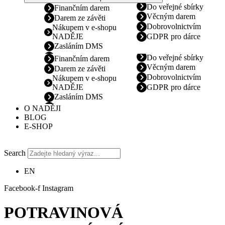
Do veřejné sbírky
Finančním darem
Věcným darem
Darem ze závěti
Dobrovolnictvím
Nákupem v e-shopu
NADĚJE
GDPR pro dárce
Zasláním DMS
Do veřejné sbírky
Finančním darem
Věcným darem
Darem ze závěti
Dobrovolnictvím
Nákupem v e-shopu
NADĚJE
GDPR pro dárce
Zasláním DMS
O NADĚJI
BLOG
E-SHOP
Search
EN
Facebook-f
Instagram
POTRAVINOVÁ