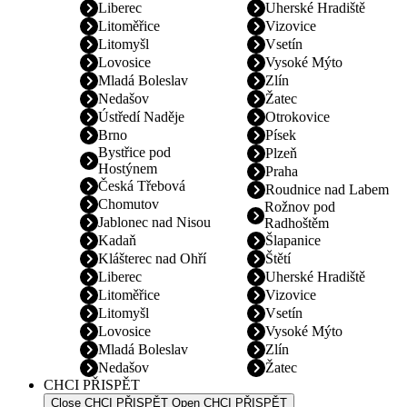
Liberec
Uherské Hradiště
Litoměřice
Vizovice
Litomyšl
Vsetín
Lovosice
Vysoké Mýto
Mladá Boleslav
Zlín
Nedašov
Žatec
Ústředí Naděje
Otrokovice
Brno
Písek
Bystřice pod
Plzeň
Hostýnem
Praha
Česká Třebová
Roudnice nad Labem
Chomutov
Rožnov pod
Jablonec nad Nisou
Radhoštěm
Kadaň
Šlapanice
Klášterec nad Ohří
Štětí
Liberec
Uherské Hradiště
Litoměřice
Vizovice
Litomyšl
Vsetín
Lovosice
Vysoké Mýto
Mladá Boleslav
Zlín
Nedašov
Žatec
CHCI PŘISPĚT
Close CHCI PŘISPĚT
Open CHCI PŘISPĚT