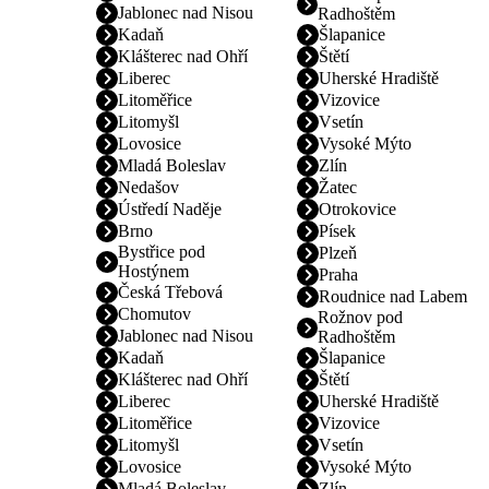
Jablonec nad Nisou
Radhoštěm
Kadaň
Šlapanice
Klášterec nad Ohří
Štětí
Liberec
Uherské Hradiště
Litoměřice
Vizovice
Litomyšl
Vsetín
Lovosice
Vysoké Mýto
Mladá Boleslav
Zlín
Nedašov
Žatec
Ústředí Naděje
Otrokovice
Brno
Písek
Bystřice pod
Plzeň
Hostýnem
Praha
Česká Třebová
Roudnice nad Labem
Chomutov
Rožnov pod
Jablonec nad Nisou
Radhoštěm
Kadaň
Šlapanice
Klášterec nad Ohří
Štětí
Liberec
Uherské Hradiště
Litoměřice
Vizovice
Litomyšl
Vsetín
Lovosice
Vysoké Mýto
Mladá Boleslav
Zlín