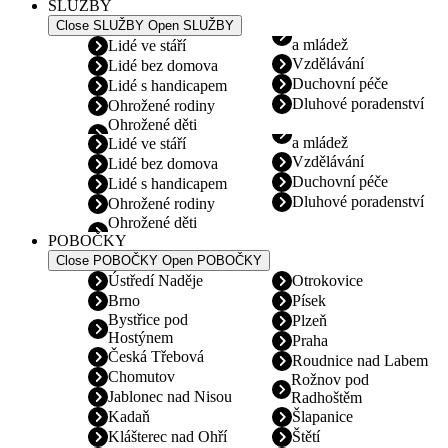
SLUŽBY
Close SLUŽBY
Open SLUŽBY
a mládež
Lidé ve stáří
Vzdělávání
Lidé bez domova
Duchovní péče
Lidé s handicapem
Dluhové poradenství
Ohrožené rodiny
Ohrožené děti
a mládež
Lidé ve stáří
Vzdělávání
Lidé bez domova
Duchovní péče
Lidé s handicapem
Dluhové poradenství
Ohrožené rodiny
Ohrožené děti
POBOČKY
Close POBOČKY
Open POBOČKY
Ústředí Naděje
Otrokovice
Brno
Písek
Bystřice pod
Plzeň
Hostýnem
Praha
Česká Třebová
Roudnice nad Labem
Chomutov
Rožnov pod
Jablonec nad Nisou
Radhoštěm
Kadaň
Šlapanice
Klášterec nad Ohří
Štětí